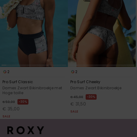
2
2
Pro Surf Classic
Pro Surf Cheeky
Dames Zwart Bikinibroekje met
Dames Zwart Bikinibroekje
Hoge taille
30%
€ 45,00
30%
€ 50,00
€ 31,50
€ 35,00
SALE
SALE