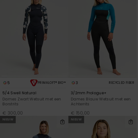
5
3
PRIMALOFT® BIO™
RECYCLED FIBER
5/4 Swell Natural
3/2mm Prologue+
Dames Zwart Wetsuit met een
Dames Blauw Wetsuit met een
Borstrits
Achterrits
€ 300,00
€ 150,00
NIEUW
NIEUW