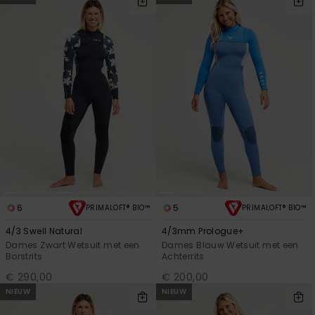
6
5
PRIMALOFT® BIO™
PRIMALOFT® BIO™
4/3 Swell Natural
4/3mm Prologue+
Dames Zwart Wetsuit met een
Dames Blauw Wetsuit met een
Borstrits
Achterrits
€ 290,00
€ 200,00
NIEUW
NIEUW