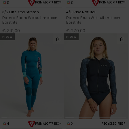
3
3
PRIMALOFT® BIO™
PRIMALOFT® BIO™
3/2 Elite Xtra Stretch
4/3 Rise Natural
Dames Paars Wetsuit met een
Dames Bruin Wetsuit met een
Borstrits
Borstrits
€ 310,00
€ 270,00
NIEUW
NIEUW
4
2
PRIMALOFT® BIO™
RECYCLED FIBER