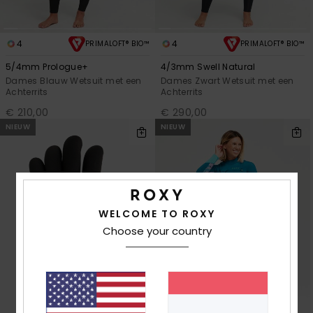
4
4
PRIMALOFT® BIO™
PRIMALOFT® BIO™
5/4mm Prologue+
4/3mm Swell Natural
Dames Blauw Wetsuit met een
Dames Zwart Wetsuit met een
Achterrits
Achterrits
€ 210,00
€ 290,00
NIEUW
NIEUW
WELCOME TO ROXY
Choose your country