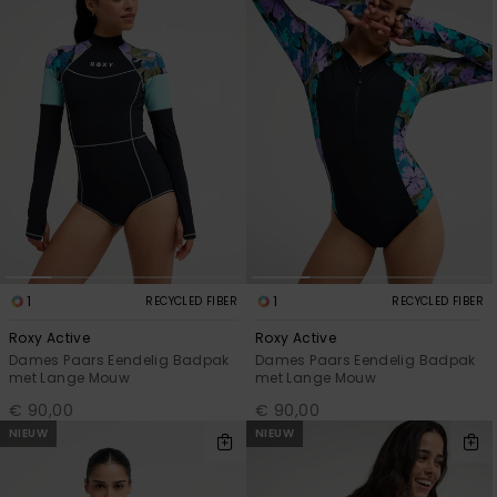
Swim
Kleding
Accessoires
Schoenen
Fitness
1
1
RECYCLED FIBER
RECYCLED FIBER
Roxy Active
Roxy Active
Snow
Dames Paars Eendelig Badpak
Dames Paars Eendelig Badpak
met Lange Mouw
met Lange Mouw
€ 90,00
€ 90,00
NIEUW
NIEUW