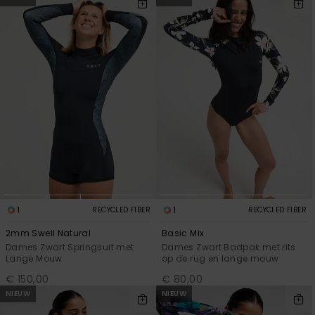
FAQ
Playsuits
Riemen &
Snowboard
bekijken
Technische
portemonne
ROXY APP
tassen
Shorts
Surf
Handschoen
VERLANGLIJST
Snow
& sjaals
Rokken
Accessoires
Schultassen
Schoolartik
Hoeden &
mutsen
Accessoires
Zonnebrillen
1
1
RECYCLED FIBER
RECYCLED FIBER
Wetsuits
2mm Swell Natural
Basic Mix
Dames Zwart Springsuit met
Dames Zwart Badpak met rits
Rashguards
Lange Mouw
op de rug en lange mouw
neopreen
€ 150,00
€ 80,00
accessoires
NIEUW
NIEUW