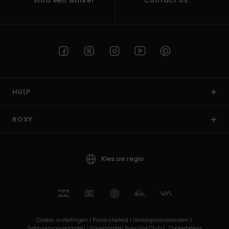
Vind een winkel
Contact Us
HULP
ROXY
Kies uw regio
Cookie-instellingen |
Privacybeleid |
Verkoopvoorwaarden |
Gebruiksvoorwaarden |
Voowaarden Roxy Girl Club |
Cookiebeleid