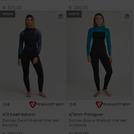
€ 320,00
€ 290,00
NIEUW
NIEUW
6
5
PRIMALOFT® BIO™
PRIMALOFT® BIO™
4/3 Swell Natural
4/3mm Prologue+
Dames Zwart Wetsuit met een
Dames Blauw Wetsuit met een
Borstrits
Achterrits
€ 290,00
€ 200,00