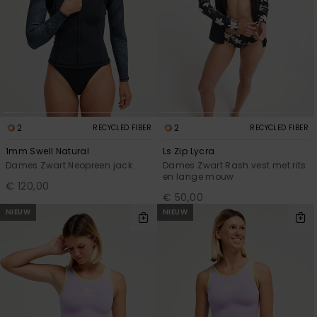
2
2
RECYCLED FIBER
RECYCLED FIBER
1mm Swell Natural
Ls Zip Lycra
Dames Zwart Neopreen jack
Dames Zwart Rash vest met rits
en lange mouw
€ 120,00
€ 50,00
NIEUW
NIEUW