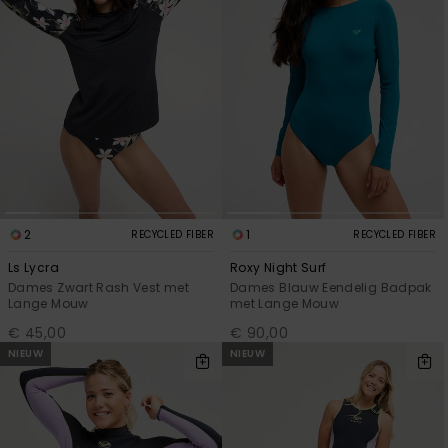
2
1
RECYCLED FIBER
RECYCLED FIBER
Ls Lycra
Roxy Night Surf
Dames Zwart Rash Vest met
Dames Blauw Eendelig Badpak
Lange Mouw
met Lange Mouw
€ 45,00
€ 90,00
NIEUW
NIEUW