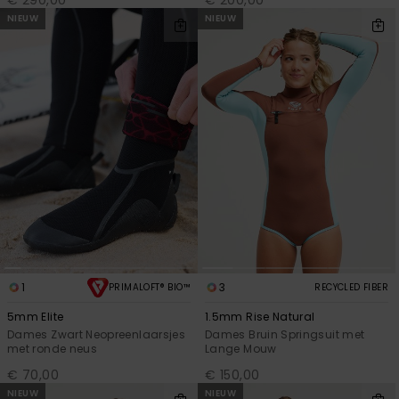
NIEUW
NIEUW
1
3
PRIMALOFT® BIO™
RECYCLED FIBER
5mm Elite
1.5mm Rise Natural
Dames Zwart Neopreenlaarsjes
Dames Bruin Springsuit met
met ronde neus
Lange Mouw
€ 70,00
€ 150,00
NIEUW
NIEUW