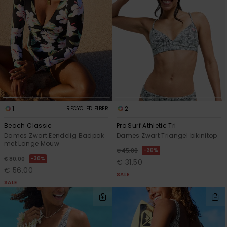
1
2
RECYCLED FIBER
Beach Classic
Pro Surf Athletic Tri
Dames Zwart Eendelig Badpak
Dames Zwart Triangel bikinitop
met Lange Mouw
30%
€ 45,00
30%
€ 80,00
€ 31,50
€ 56,00
SALE
SALE