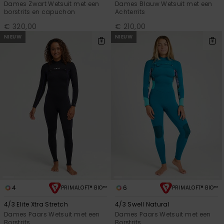
Dames Zwart Wetsuit met een
Dames Blauw Wetsuit met een
borstrits en capuchon
Achterrits
€ 320,00
€ 210,00
NIEUW
NIEUW
4
6
PRIMALOFT® BIO™
PRIMALOFT® BIO™
4/3 Elite Xtra Stretch
4/3 Swell Natural
Dames Paars Wetsuit met een
Dames Paars Wetsuit met een
Borstrits
Borstrits