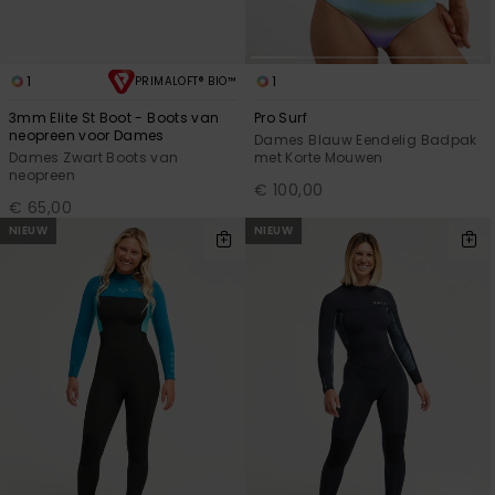
1
1
PRIMALOFT® BIO™
3mm Elite St Boot - Boots van
Pro Surf
neopreen voor Dames
Dames Blauw Eendelig Badpak
Dames Zwart Boots van
met Korte Mouwen
neopreen
€ 100,00
€ 65,00
NIEUW
NIEUW