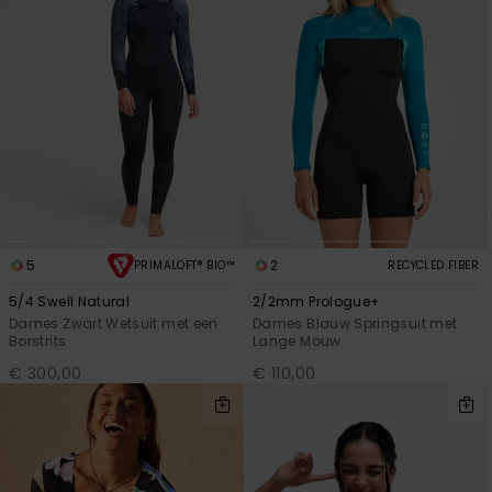
5
2
PRIMALOFT® BIO™
RECYCLED FIBER
5/4 Swell Natural
2/2mm Prologue+
Dames Zwart Wetsuit met een
Dames Blauw Springsuit met
Borstrits
Lange Mouw
€ 300,00
€ 110,00