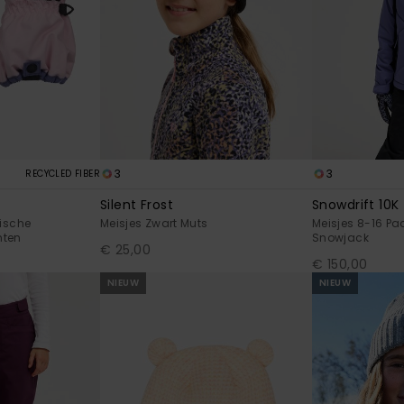
3
3
RECYCLED FIBER
Silent Frost
Snowdrift 10K
ische
Meisjes Zwart Muts
Meisjes 8-16 Pa
nten
Snowjack
€ 25,00
€ 150,00
NIEUW
NIEUW