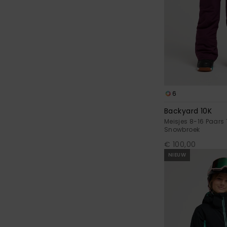
6
Backyard 10K
Meisjes 8-16 Paars
Snowbroek
€ 100,00
NIEUW