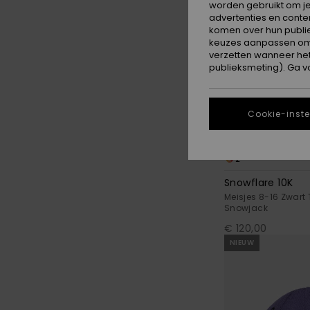
worden gebruikt om je
advertenties en conte
komen over hun publie
keuzes aanpassen om c
verzetten wanneer he
publieksmeting). Ga v
Cookie-inste
2
Snowflare 10K
Meisjes 8-16 Zwart
Snowjack
€ 120,00
NIEUW