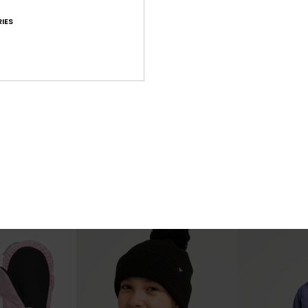
IES
2
3
RECYCLED FIBER
Igloo
Banky Ice 10K
hnische
Meisjes 8-16 Paars Technische
Meisjes 8-16 Pa
nten
tussenlaag top
Snowbroek
€ 65,00
€ 130,00
NIEUW
NIEUW