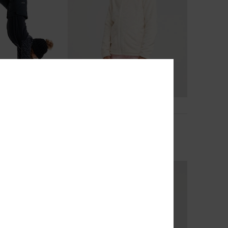
2
RECYCLED FIBER
Igloo
art Technische
Meisjes 8-16 Wit Technische
tussenlaag top
€ 65,00
NIEUW