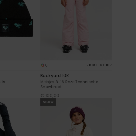
6
RECYCLED FIBER
Backyard 10K
uts
Meisjes 8-16 Roze Technische
Snowbroek
€ 100,00
NIEUW