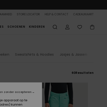
AAMHEID
STORE LOCATOR
HELP & CONTACT
CADEAUKAART
ES
SCHOENEN
KINDEREN
oeken
Sweatshirts & Hoodies
Jasjes & Jassen
Schoen
60
Resultaten
NIEUW
an zonder accepteren
 je apparaat op te
-adres) kunnen