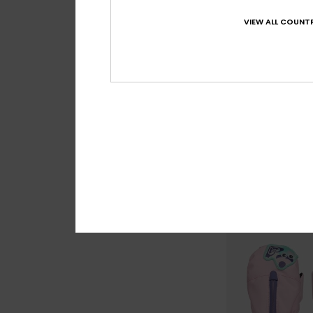
VIEW ALL COUNTR
2
Roxy Jetty
Meisjes Blauw Tec
Snowboard/Skiwa
€ 45,00
NIEUW