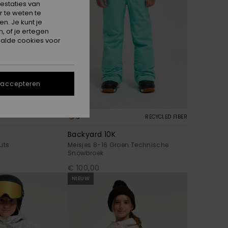
estaties van
 te weten te
n. Je kunt je
, of je ertegen
alde cookies voor
 accepteren
6
RECYCLED FIBER
Backyard 10K
uts
Meisjes 8-16 Groen Technische
Snowbroek
€ 100,00
NIEUW