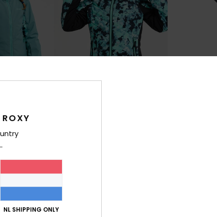
3
6
RECYCLED FIBER
RECYCLED FIBER
 ROXY
Snowdrift 10K
Backyard 10K
 Technisch
Meisjes 8-16 Blauw Technisch
Meisjes 8-16 Zw
untry
Snowjack
Snowbroek
€ 150,00
€ 100,00
NIEUW
NIEUW
NL SHIPPING ONLY