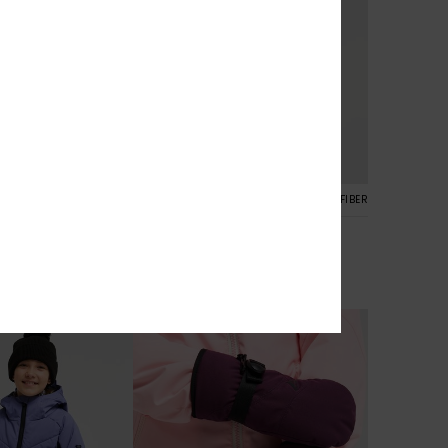
4
RECYCLED FIBER
RECYCLED FIBER
Ice Escape 10K
ars Technische
Meisjes 8-16 Roze Technisch
Snowjack
€ 140,00
NIEUW