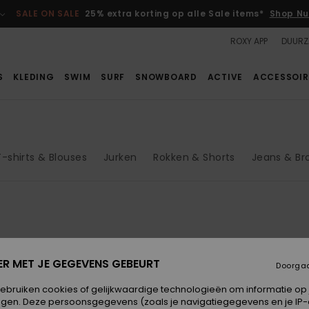
SALE ON SALE
25% extra korting op alle Sale items*
Shop Nu
ROXY APP
DUURZ
S
KLEDING
SWIM
SURF
SNOWBOARD
ACTIVE
ACCESSOIR
T-shirts & Blouses
Jurken
Rokken & Shorts
Jeans & Br
NIEUW
NIEUW
ER MET JE GEGEVENS GEBEURT
Doorga
gebruiken cookies of gelijkwaardige technologieën om informatie op
egen. Deze persoonsgegevens (zoals je navigatiegegevens en je IP