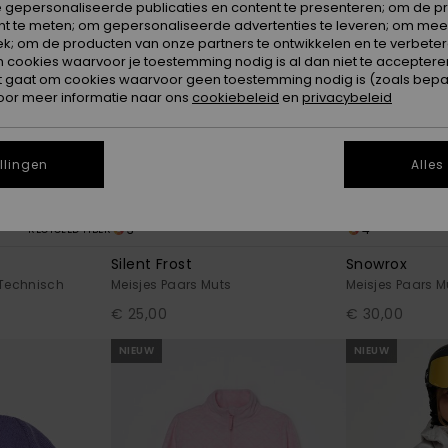
 gepersonaliseerde publicaties en content te presenteren; om de pr
nt te meten; om gepersonaliseerde advertenties te leveren; om meer
k; om de producten van onze partners te ontwikkelen en te verbetere
ookies waarvoor je toestemming nodig is al dan niet te accepteren
t gaat om cookies waarvoor geen toestemming nodig is (zoals bepa
oor meer informatie naar ons
cookiebeleid
en
privacybeleid
llingen
Alles
3
4
RECYCLED FIBER
Silent Frost
Snowrox
 Technisch
Meisjes Paars Muts
Meisjes Paars M
€ 25,00
€ 30,00
NIEUW
NIEUW