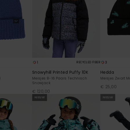
1
3
RECYCLED FIBER
Snowyhill Printed Puffy 10K
Hedda
d
Meisjes 8-16 Paars Technisch
Meisjes Zwart M
Snowjack
€ 25,00
€ 120,00
NIEUW
NIEUW