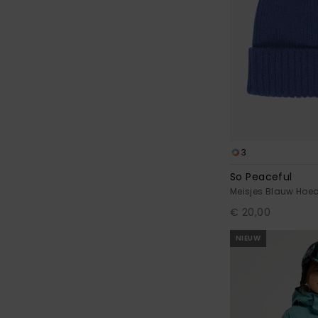
3
So Peaceful
Meisjes Blauw Hoe
€ 20,00
NIEUW