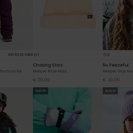
1
3
RECYCLED FIBER
Chasing Stars
So Peaceful
 Technische
Meisjes Roze Muts
Meisjes Grijs H
€ 20,00
€ 20,00
NIEUW
NIEUW