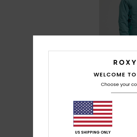
4
WELCOME TO
Ice Escape 10K
Meisjes 8-16 Blauw
Choose your co
Snowjack
€ 140,00
NIEUW
US SHIPPING ONLY