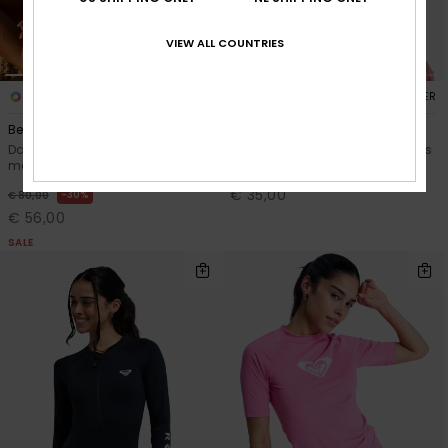
VIEW ALL COUNTRIES
1
1
RECYCLED FIBER
RECYCLED FIBER
Beach Classic
Essentials
Dames Zwart Eendelig Badpak
Dames Zwart Rash vest met rits
met Lange Mouw
en korte mouw
€ 35,00
30%
€ 80,00
€ 56,00
SALE