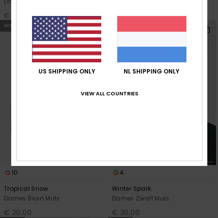
Dames Beige Muts
Dames Roze Muts
€ 30,00
€ 20,00
NIEUW
NIEUW
US SHIPPING ONLY
NL SHIPPING ONLY
VIEW ALL COUNTRIES
10
4
Tropical Snow
Winter Spark
Dames Bruin Muts
Dames Zwart Muts
€ 20,00
€ 30,00