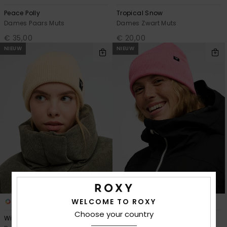
Peace Polly
Tropical Snow
Dames Paars Muts
Dames Zwart Muts
€ 35,00
€ 20,00
NIEUW
NIEUW
WELCOME TO ROXY
4
10
Choose your country
Winter Spark
Tropical Snow