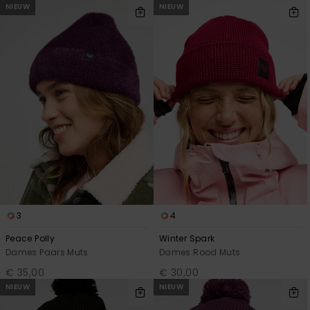
NIEUW
NIEUW
3
4
Peace Polly
Winter Spark
Dames Paars Muts
Dames Rood Muts
€ 35,00
€ 30,00
NIEUW
NIEUW