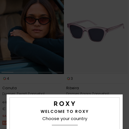
4
3
Canuta
Ribeira
Dames Zwart Zonnebril
Dames Paars Zonnebril
48%
48%
€ 90,00
€ 90,00
€ 47,25
€ 47,25
WELCOME TO ROXY
SALE
SALE
Choose your country
SALE ON SALE 25% EXTRA
SALE ON SALE 25% EXTRA