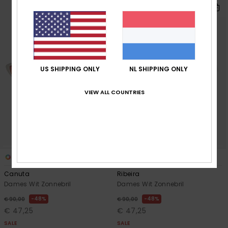
US SHIPPING ONLY
NL SHIPPING ONLY
VIEW ALL COUNTRIES
4
3
Canuta
Ribeira
Dames Wit Zonnebril
Dames Wit Zonnebril
48%
48%
€ 90,00
€ 90,00
€ 47,25
€ 47,25
SALE
SALE