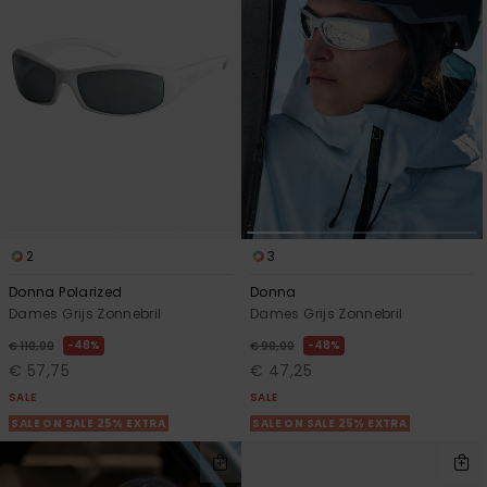
Swim
Kleding
Accessoires
Schoenen
2
3
Fitness
Donna Polarized
Donna
Dames Grijs Zonnebril
Dames Grijs Zonnebril
Snow
48%
48%
€ 110,00
€ 90,00
€ 57,75
€ 47,25
SALE
SALE
SALE ON SALE 25% EXTRA
SALE ON SALE 25% EXTRA