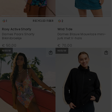
1
2
RECYCLED FIBER
Roxy Active Shorty
Wild Tide
Dames Paars Shorty
Dames Blauw Mouwloze mini-
Bikinibroekje
jurk met V-hals
€ 50,00
€ 70,00
NIEUW
NIEUW