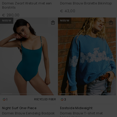
Dames Zwart Wetsuit met een
Dames Blauw Bralette Bikinitop
Borstrits
€ 43,00
€ 280,00
NIEUW
NIEUW
1
3
RECYCLED FIBER
Night Surf One-Piece
Eastside Midweight
Dames Blauw Eendelig Badpak
Dames Blauw T-shirt met