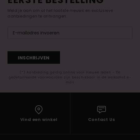
EERSTE BESTELLING*
Meld je aan om al het laatste nieuws en exclusieve
aanbiedingen te ontvangen.
INSCHRIJVEN
(*) Aanbieding geldig online voor nieuwe leden - De
gedetailleerde voorwaarden zijn beschikbaar in de welkomst e-
mail
Vind een winkel
Contact Us