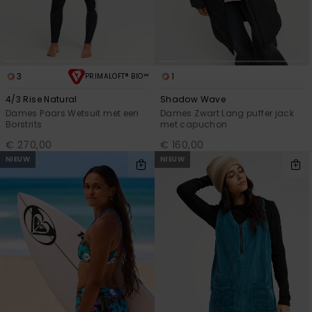
Swim
Kleding
3
1
PRIMALOFT® BIO™
Accessoires
4/3 Rise Natural
Shadow Wave
Dames Paars Wetsuit met een
Dames Zwart Lang puffer jack
Borstrits
met capuchon
Schoenen
€ 270,00
€ 160,00
NIEUW
NIEUW
Fitness
Snow