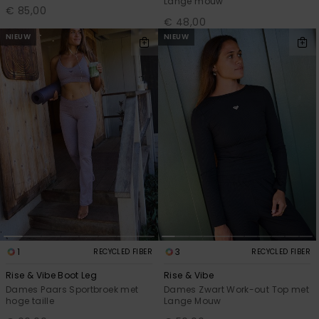
Lange mouw
€ 85,00
€ 48,00
NIEUW
NIEUW
1
3
RECYCLED FIBER
RECYCLED FIBER
Rise & Vibe Boot Leg
Rise & Vibe
Dames Paars Sportbroek met
Dames Zwart Work-out Top met
hoge taille
Lange Mouw