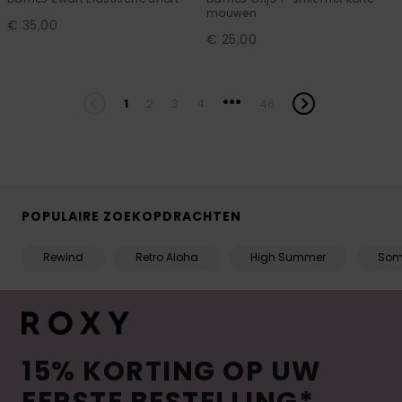
mouwen
€ 35,00
€ 25,00
...
1
2
3
4
46
POPULAIRE ZOEKOPDRACHTEN
Rewind
Retro Aloha
High Summer
Som
15% KORTING OP UW