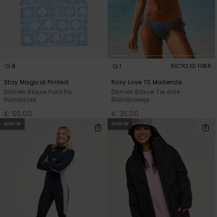
FAQ
Playsuits
Riemen &
Snowboard
bekijken
Technische
portemonne
ROXY APP
tassen
Shorts
Surf
Handschoen
VERLANGLIJST
Snow
& sjaals
Rokken
Accessoires
Schultassen
8
1
RECYCLED FIBER
Schoolartik
Hoeden &
Stay Magical Printed
Roxy Love TS Moderate
mutsen
Dames Blauw Poncho
Dames Blauw Tie side
Accessoires
Handdoek
Bikinibroekje
€ 60,00
€ 35,00
Zonnebrillen
NIEUW
NIEUW
Wetsuits
Rashguards
neopreen
accessoires