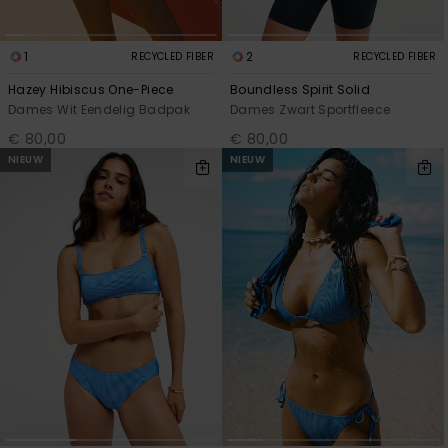
1
2
RECYCLED FIBER
RECYCLED FIBER
Hazey Hibiscus One-Piece
Boundless Spirit Solid
Dames Wit Eendelig Badpak
Dames Zwart Sportfleece
€ 80,00
€ 80,00
NIEUW
NIEUW