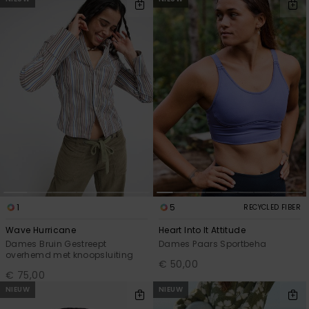
1
5
RECYCLED FIBER
Wave Hurricane
Heart Into It Attitude
Dames Bruin Gestreept
Dames Paars Sportbeha
overhemd met knoopsluiting
€ 50,00
€ 75,00
NIEUW
NIEUW