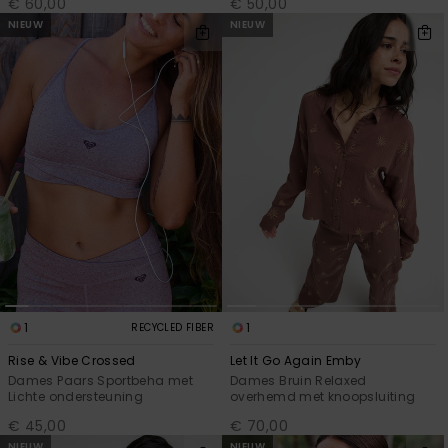
€ 60,00
€ 50,00
NIEUW
NIEUW
1
1
RECYCLED FIBER
Rise & Vibe Crossed
Let It Go Again Emby
Dames Paars Sportbeha met
Dames Bruin Relaxed
Lichte ondersteuning
overhemd met knoopsluiting
€ 45,00
€ 70,00
NIEUW
NIEUW