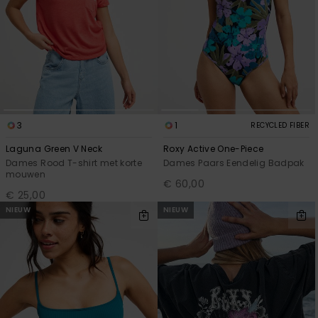
3
1
RECYCLED FIBER
Laguna Green V Neck
Roxy Active One-Piece
Dames Rood T-shirt met korte
Dames Paars Eendelig Badpak
mouwen
€ 60,00
€ 25,00
NIEUW
NIEUW