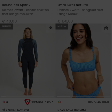
Boundless Spirit 2
2mm Swell Natural
Dames Zwart Technische top
Dames Zwart Springsuit met
met lange mouwen
Lange Mouw
€ 40,00
€ 150,00
NIEUW
NIEUW
4
1
PRIMALOFT® BIO™
RECYCLED FIBER
3/2 Swell Natural
Roxy Love Bralette