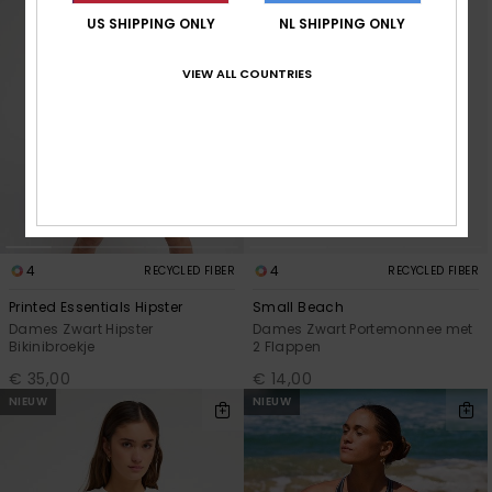
US SHIPPING ONLY
NL SHIPPING ONLY
VIEW ALL COUNTRIES
4
4
RECYCLED FIBER
RECYCLED FIBER
Printed Essentials Hipster
Small Beach
Dames Zwart Hipster
Dames Zwart Portemonnee met
Bikinibroekje
2 Flappen
€ 35,00
€ 14,00
NIEUW
NIEUW