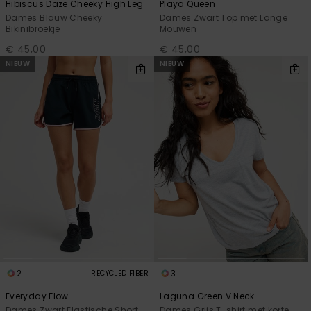
Hibiscus Daze Cheeky High Leg
Playa Queen
Dames Blauw Cheeky
Dames Zwart Top met Lange
Bikinibroekje
Mouwen
€ 45,00
€ 45,00
NIEUW
NIEUW
2
3
RECYCLED FIBER
Everyday Flow
Laguna Green V Neck
Dames Zwart Elastische Short
Dames Grijs T-shirt met korte