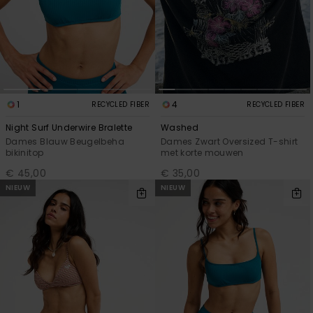
1
4
RECYCLED FIBER
RECYCLED FIBER
Night Surf Underwire Bralette
Washed
Dames Blauw Beugelbeha
Dames Zwart Oversized T-shirt
bikinitop
met korte mouwen
€ 45,00
€ 35,00
NIEUW
NIEUW