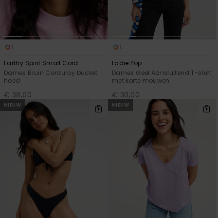
1
1
Earthy Spirit Small Cord
Ladie Pop
Dames Bruin Corduroy bucket
Dames Geel Aansluitend T-shirt
hoed
met korte mouwen
€ 38,00
€ 30,00
NIEUW
NIEUW