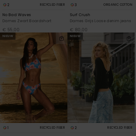
2
3
RECYCLED FIBER
ORGANIC COTTON
No Bad Waves
Surf Crush
Dames Zwart Boardshort
Dames Grijs Loose denim jeans
€ 55,00
€ 80,00
NIEUW
NIEUW
1
2
RECYCLED FIBER
RECYCLED FIBER