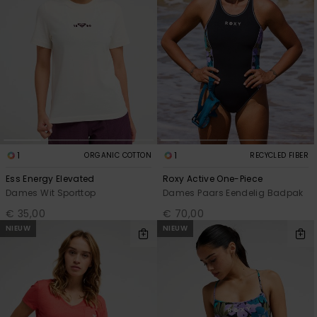
1
1
ORGANIC COTTON
RECYCLED FIBER
Ess Energy Elevated
Roxy Active One-Piece
Dames Wit Sporttop
Dames Paars Eendelig Badpak
€ 35,00
€ 70,00
NIEUW
NIEUW