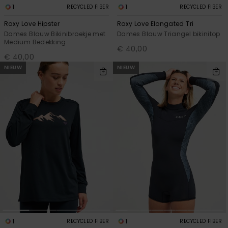
1
1
RECYCLED FIBER
RECYCLED FIBER
Roxy Love Hipster
Roxy Love Elongated Tri
Dames Blauw Bikinibroekje met
Dames Blauw Triangel bikinitop
Medium Bedekking
€ 40,00
€ 40,00
NIEUW
NIEUW
1
1
RECYCLED FIBER
RECYCLED FIBER