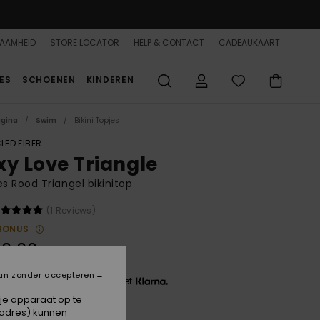
AAMHEID
STORE LOCATOR
HELP & CONTACT
CADEAUKAART
ES
SCHOENEN
KINDEREN
agina
Swim
Bikini Topjes
LED FIBER
xy Love Triangle
 Rood Triangel bikinitop
(1 Reviews)
BONUS
0,00
an zonder accepteren
 3 x € 13,33, zonder rente met
 je apparaat op te
-adres) kunnen