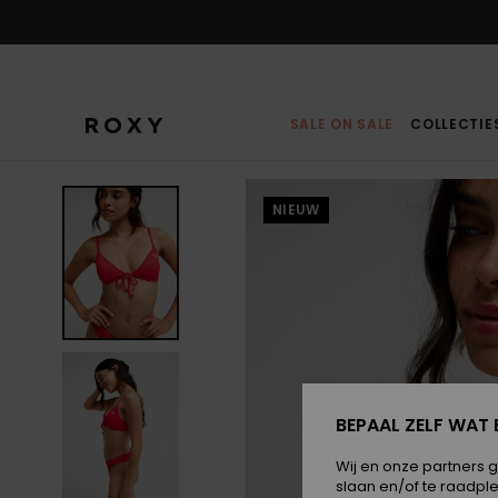
Ga
naar
Productinformatie
SALE ON SALE
COLLECTIE
NIEUW
BEPAAL ZELF WAT 
Wij en onze partners 
slaan en/of te raadpl