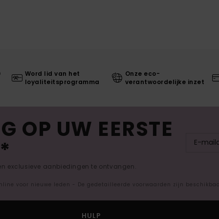
0
Word lid van het
Onze eco-
loyaliteitsprogramma
verantwoordelijke inzet
G OP UW EERSTE
*
 en exclusieve aanbiedingen te ontvangen.
nline voor nieuwe leden - De gedetailleerde voorwaarden zijn beschikba
HULP