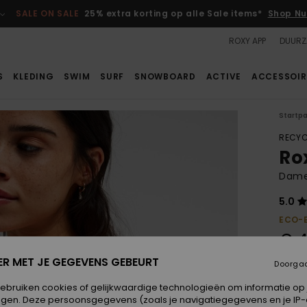
SALE ON SALE
25% extra korting op alle Sale items*
Shop Nu
ROXY APP
DUURZ
S
KLEDING
SWIM
SURF
SNOWBOARD
ACTIVE
ACCESSOIR
Startp
RECYC
Ro
Dames
5.0
ECO-
€ 4
ER MET JE GEGEVENS GEBEURT
Doorga
Betaal
gebruiken cookies of gelijkwaardige technologieën om informatie op
egen. Deze persoonsgegevens (zoals je navigatiegegevens en je IP