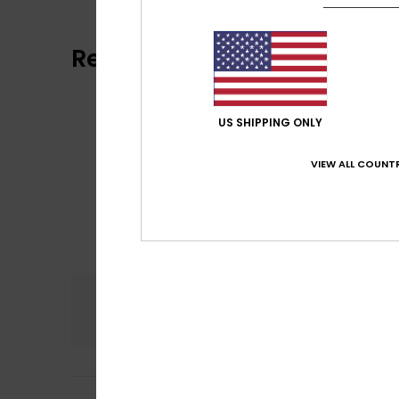
Reviews van klanten
US SHIPPING ONLY
VIEW ALL COUNTR
Comfort
Prijs
5.0
Elena
15. juli 2026