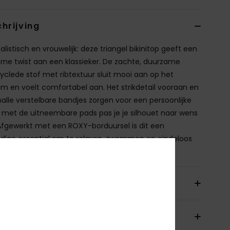
hrijving
listisch en vrouwelijk: deze triangel bikinitop geeft een
ne twist aan een klassieker. De zachte, duurzame
yclede stof met ribtextuur sluit mooi aan op het
am en voelt comfortabel aan. Het strikdetail vooraan en
alle verstelbare bandjes zorgen voor een persoonlijke
en met de uitneembare pads pas je je silhouet naar wens
Afgewerkt met een ROXY-borduursel is dit een
ijdige essential om te relaxen, zwemmen en eindeloos
xen & matchen.
ils & functies
orging en Retour