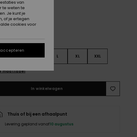
estaties van
Hibiscus
 te weten te
n. Je kunt je
, of je ertegen
alde cookies voor
 accepteren
S
S
M
L
XL
XXL
e maattabel
In winkelwagen
Thuis of bij een afhaalpunt
Levering gepland vanaf
10 augustus