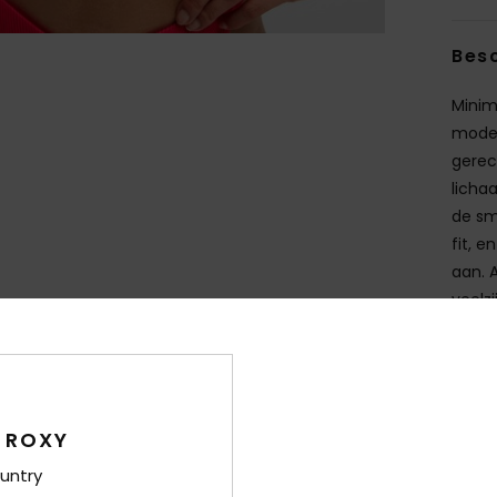
Besc
Minima
moder
gerec
licha
de sm
fit, 
aan. 
veelz
te mi
Deta
 ROXY
Bez
untry