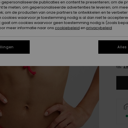
 gepersonaliseerde publicaties en content te presenteren; om de pr
Kleur
nt te meten; om gepersonaliseerde advertenties te leveren; om meer
k; om de producten van onze partners te ontwikkelen en te verbetere
ookies waarvoor je toestemming nodig is al dan niet te accepteren
t gaat om cookies waarvoor geen toestemming nodig is (zoals bepa
oor meer informatie naar ons
cookiebeleid
en
privacybeleid
llingen
Alles
X
Zi