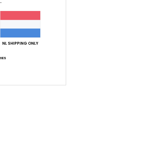
NL SHIPPING ONLY
Gemiddelde score
5.0
IES
/5
gebaseerd op
1 geverifieerde beoordelingen
sinds juli 2026
100% van onze klanten bevelen dit product aan
-kwaliteitverhouding
Maat
Mate
4.0
5
Te klein
Te groot