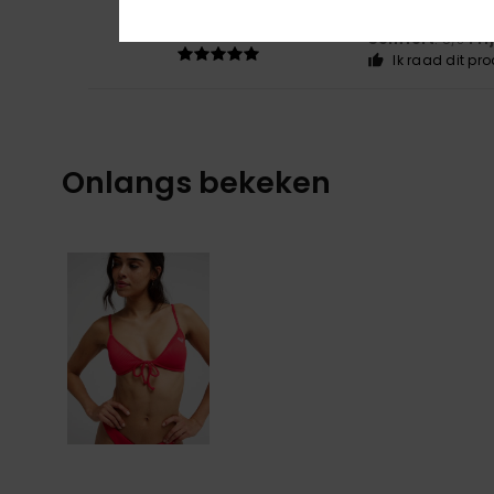
5
/5
In great shape
Comfort
: 5
Pri
/5
Ik raad dit pr
Onlangs bekeken