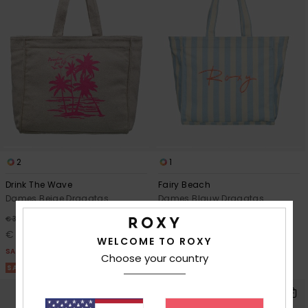
Swim
Kleding
Accessoires
Schoenen
2
1
Fitness
Drink The Wave
Fairy Beach
Dames Beige Draagtas
Dames Blauw Draagtas
Snow
55%
55%
€ 35,00
€ 35,00
€ 15,75
€ 15,75
WELCOME TO ROXY
SALE
SALE
Choose your country
SALE ON SALE 25% EXTRA
SALE ON SALE 25% EXTRA