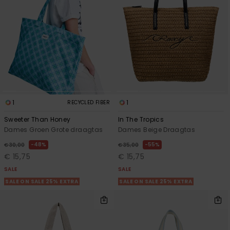
FAQ
Playsuits
Riemen &
Snowboard
bekijken
Technische
portemonne
ROXY APP
tassen
Shorts
Surf
Handschoen
VERLANGLIJST
Snow
& sjaals
Rokken
Accessoires
Schultassen
Schoolartik
Hoeden &
mutsen
1
1
RECYCLED FIBER
Accessoires
Sweeter Than Honey
In The Tropics
Zonnebrillen
Dames Groen Grote draagtas
Dames Beige Draagtas
48%
55%
€ 30,00
€ 35,00
Wetsuits
€ 15,75
€ 15,75
SALE
SALE
SALE ON SALE 25% EXTRA
SALE ON SALE 25% EXTRA
Rashguards
neopreen
accessoires