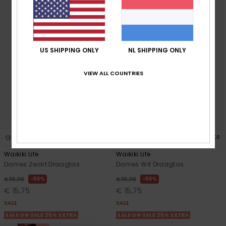
US SHIPPING ONLY
NL SHIPPING ONLY
VIEW ALL COUNTRIES
2
2
RECYCLED FIBER
RECYCLED FIBER
Waikiki Life
Waikiki Life
Dames Zwart Draagtas
Dames Wit Draagtas
55%
55%
€ 35,00
€ 35,00
€ 15,75
€ 15,75
SALE
SALE
SALE ON SALE 25% EXTRA
SALE ON SALE 25% EXTRA