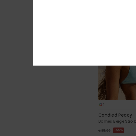
1
Candied Peacy
Dames Beige Stro b
55%
€ 35,00