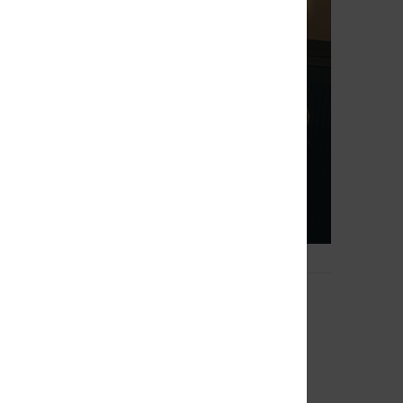
1
Feeling Emby
rucker Cap
Dames Blauw Bucket Hoed
55%
€ 35,00
€ 15,75
SALE
% EXTRA
SALE ON SALE 25% EXTRA