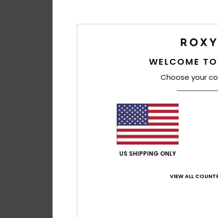
WELCOME TO
Choose your co
1
US SHIPPING ONLY
Cherish Summer
Dames Beige Cow
VIEW ALL COUNTR
€ 35,00