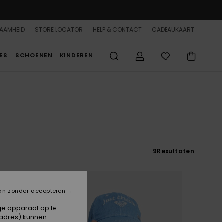
AAMHEID
STORE LOCATOR
HELP & CONTACT
CADEAUKAART
ES
SCHOENEN
KINDEREN
9
Resultaten
an zonder accepteren
 je apparaat op te
-adres) kunnen