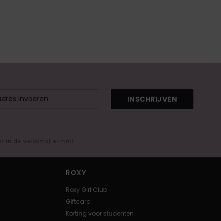
INSCHRIJVEN
ar in de welkomst e-mail
ROXY
Roxy Girl Club
Giftcard
Korting voor studenten