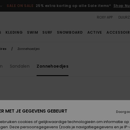
SALE ON SALE
25% extra korting op alle Sale items*
Shop Nu
ROXY APP
DUURZ
S
KLEDING
SWIM
SURF
SNOWBOARD
ACTIVE
ACCESSOIR
ires
Zonnehoedjes
en
Sandalen
Zonnehoedjes
ER MET JE GEGEVENS GEBEURT
Doorga
gebruiken cookies of gelijkwaardige technologieën om informatie op
egen. Deze persoonsgegevens (zoals je navigatiegegevens en je IP