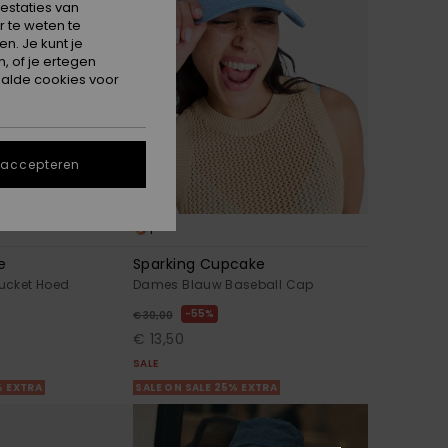
estaties van
 te weten te
n. Je kunt je
, of je ertegen
alde cookies voor
 accepteren
1
e
Sparking Cupcake
ucket Hoed
Dames Blauw Baseball Cap
55%
€ 30,00
€ 13,50
SALE
% EXTRA
SALE ON SALE 25% EXTRA