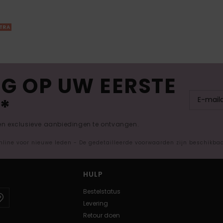
XTRA
G OP UW EERSTE
*
 en exclusieve aanbiedingen te ontvangen.
nline voor nieuwe leden - De gedetailleerde voorwaarden zijn beschikba
HULP
Bestelstatus
Levering
Retour doen