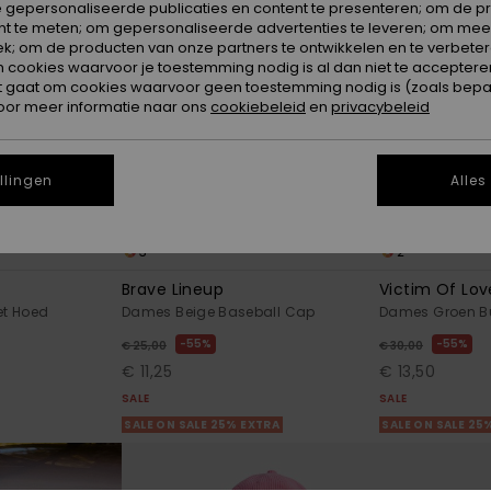
 gepersonaliseerde publicaties en content te presenteren; om de pr
nt te meten; om gepersonaliseerde advertenties te leveren; om meer
k; om de producten van onze partners te ontwikkelen en te verbetere
ookies waarvoor je toestemming nodig is al dan niet te accepteren
t gaat om cookies waarvoor geen toestemming nodig is (zoals bepa
oor meer informatie naar ons
cookiebeleid
en
privacybeleid
llingen
Alles
3
2
Brave Lineup
Victim Of Lov
et Hoed
Dames Beige Baseball Cap
Dames Groen B
55%
55%
€ 25,00
€ 30,00
€ 11,25
€ 13,50
SALE
SALE
SALE ON SALE 25% EXTRA
SALE ON SALE 25