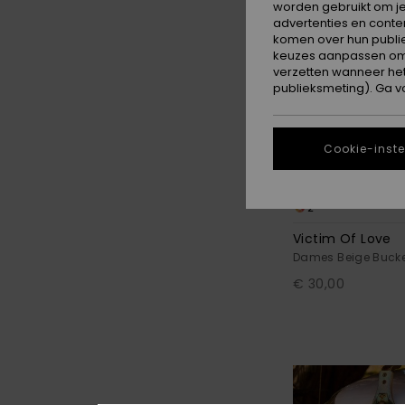
worden gebruikt om je
advertenties en conte
komen over hun publie
keuzes aanpassen om c
verzetten wanneer he
publieksmeting). Ga v
Cookie-inste
2
Victim Of Love
Dames Beige Buck
€ 30,00