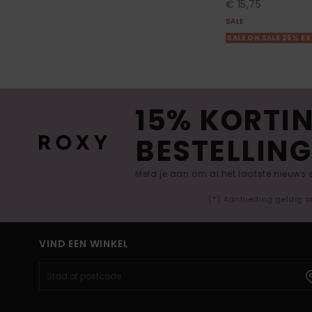
€ 15,75
SALE
SALE ON SALE 25% E
15% KORTIN
BESTELLING
Meld je aan om al het laatste nieuws
(*) Aanbieding geldig o
VIND EEN WINKEL