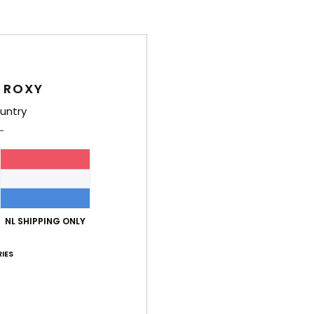
 ROXY
untry
3
1
NL SHIPPING ONLY
Brave Lineup
Brighter Day
boyhoed
Dames Roze Baseball Cap
Dames Groen T
IES
55%
55%
€ 25,00
€ 28,00
€ 11,25
€ 12,60
SALE
SALE
SALE ON SALE 25% EXTRA
SALE ON SALE 25