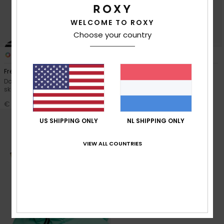
Swim
WELCOME TO ROXY
Choose your country
Kleding
3
2
Accessoires
Freebird MIPS®
Angie
Dames Paars Snow-, ski-,
Dames Wit Snow-, skihelm
skatehelm
Schoenen
€ 100,00
€ 100,00
US SHIPPING ONLY
NL SHIPPING ONLY
Fitness
VIEW ALL COUNTRIES
Snow