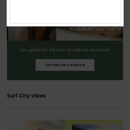
Een gedurfde stijl met opvallende accenten
Ontdek de collectie
Surf City Vibes