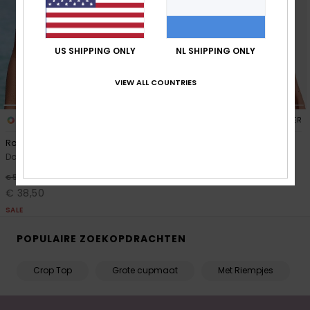
Swim
Kleding
US SHIPPING ONLY
NL SHIPPING ONLY
VIEW ALL COUNTRIES
Accessoires
1
1
RECYCLED FIBER
RECYCLED FIBER
Schoenen
Roxy Active Crop Top
Solid Essentials Tankini
Dames Zwart Crop Bikini Top
Dames Zwart Tank bikinitop
Fitness
€ 45,00
30%
€ 55,00
€ 38,50
SALE
Snow
POPULAIRE ZOEKOPDRACHTEN
Crop Top
Grote cupmaat
Met Riempjes