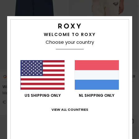
WELCOME TO ROXY
Choose your country
1
2
RECYCLED FIBER
Wind Colors
Surf Feeling Wide Brushed
Meisjes 4-16 Blauw Pofbroek
Meisjes 4-16 Beige
US SHIPPING ONLY
NL SHIPPING ONLY
Joggingbroek met wijde
€ 45,00
Pasvorm
VIEW ALL COUNTRIES
€ 35,00