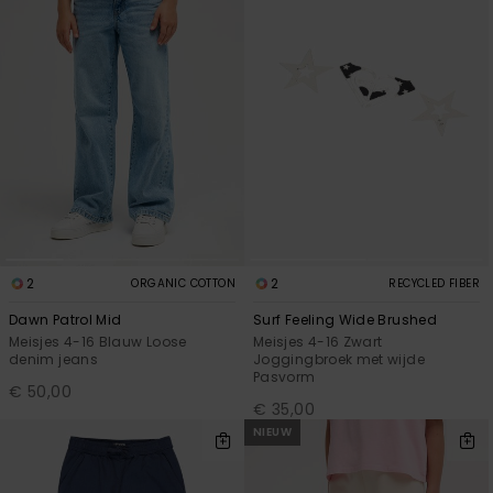
2
2
ORGANIC COTTON
RECYCLED FIBER
Dawn Patrol Mid
Surf Feeling Wide Brushed
Meisjes 4-16 Blauw Loose
Meisjes 4-16 Zwart
denim jeans
Joggingbroek met wijde
Pasvorm
€ 50,00
€ 35,00
NIEUW