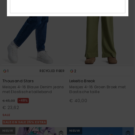
1
2
RECYCLED FIBER
Thousand Stars
Lekeitio Break
Meisjes 4-16 Blauw Denim jeans
Meisjes 4-16 Groen Broek met
met Elastische tailleband
Elastische taille
€ 40,00
48%
€ 45,00
€ 23,62
SALE
SALE ON SALE 25% EXTRA
NIEUW
NIEUW