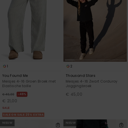
FAQ
Playsuits
Riemen &
Snowboard
bekijken
Technische
portemonne
ROXY APP
tassen
Shorts
Surf
Handschoen
VERLANGLIJST
Snow
& sjaals
Rokken
Accessoires
Schultassen
Schoolartik
Hoeden &
mutsen
Accessoires
1
2
Zonnebrillen
You Found Me
Thousand Stars
Meisjes 4-16 Groen Broek met
Meisjes 4-16 Zwart Corduroy
Wetsuits
Elastische taille
Joggingbroek
€ 45,00
48%
€ 40,00
€ 21,00
Rashguards
SALE
neopreen
accessoires
SALE ON SALE 25% EXTRA
NIEUW
NIEUW