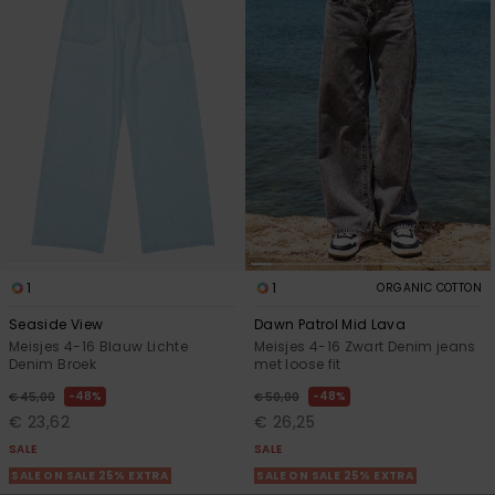
1
1
ORGANIC COTTON
Seaside View
Dawn Patrol Mid Lava
Meisjes 4-16 Blauw Lichte
Meisjes 4-16 Zwart Denim jeans
Denim Broek
met loose fit
48%
48%
€ 45,00
€ 50,00
€ 23,62
€ 26,25
SALE
SALE
SALE ON SALE 25% EXTRA
SALE ON SALE 25% EXTRA