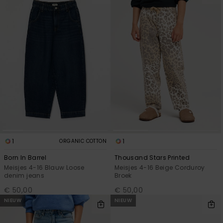
Swim
Kleding
Accessoires
Schoenen
Fitness
1
1
ORGANIC COTTON
Snow
Born In Barrel
Thousand Stars Printed
Meisjes 4-16 Blauw Loose
Meisjes 4-16 Beige Corduroy
denim jeans
Broek
€ 50,00
€ 50,00
NIEUW
NIEUW