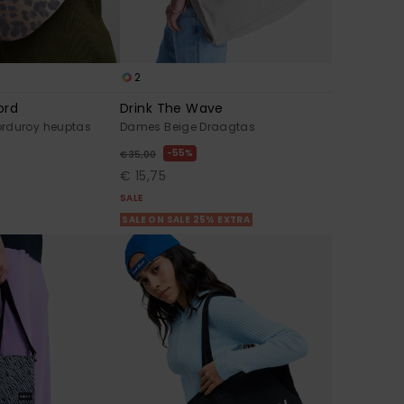
2
ord
Drink The Wave
rduroy heuptas
Dames Beige Draagtas
55%
€ 35,00
€ 15,75
SALE
SALE ON SALE 25% EXTRA