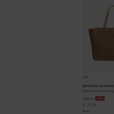
1
Spotless Sunnies
Dames Bruin Draa
55%
€ 45,00
€ 20,25
SALE