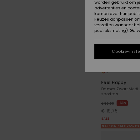
worden gebruikt om je
advertenties en conte
komen over hun publie
keuzes aanpassen om c
verzetten wanneer he
publieksmeting). Ga v
Cookie-inste
2
Feel Happy
Dames Zwart Mediu
sporttas
63%
€ 50,00
€ 18,75
SALE
SALE ON SALE 25% E