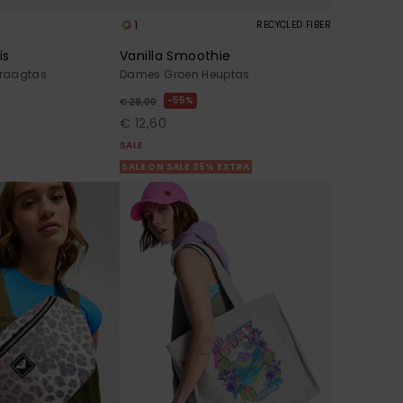
1
RECYCLED FIBER
is
Vanilla Smoothie
raagtas
Dames Groen Heuptas
55%
€ 28,00
€ 12,60
SALE
SALE ON SALE 25% EXTRA