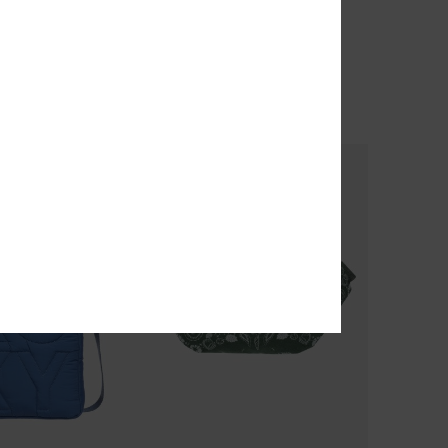
Ocean Bloom Cord
euptas
Dames Rood Corduroy heuptas
€ 35,00
% EXTRA