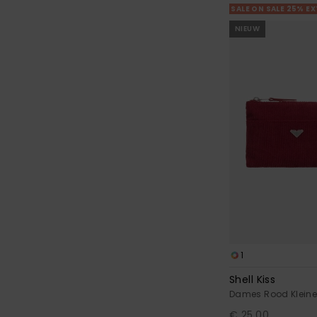
SALE ON SALE 25% E
NIEUW
1
Shell Kiss
Dames Rood Kleine
€ 25,00