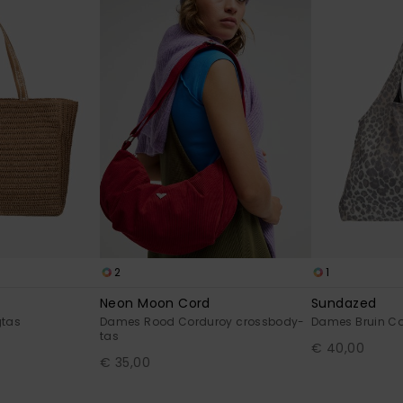
2
1
Neon Moon Cord
Sundazed
gtas
Dames Rood Corduroy crossbody-
Dames Bruin Co
tas
€ 40,00
€ 35,00