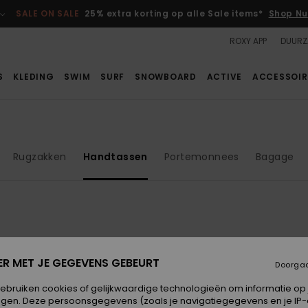
SALE ON SALE
25% extra korting op alle Sale items*
Shop Nu
ROXY APP
DUURZ
S
KLEDING
SWIM
SURF
SNOWBOARD
ACTIVE
ACCESSOIR
Rugzakken
Handtassen
Portemonnees
Bagage
NIEUW
ER MET JE GEGEVENS GEBEURT
Doorga
gebruiken cookies of gelijkwaardige technologieën om informatie op
egen. Deze persoonsgegevens (zoals je navigatiegegevens en je IP