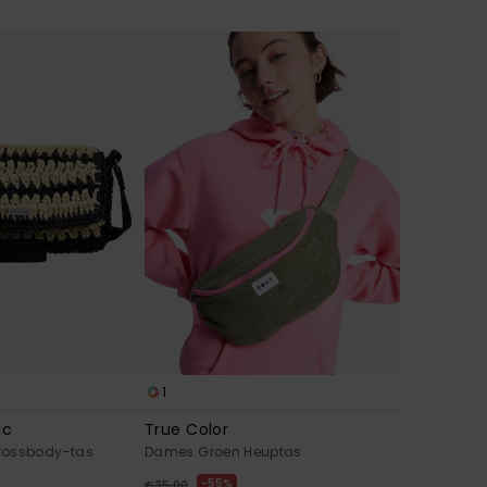
1
ic
True Color
rossbody-tas
Dames Groen Heuptas
55%
€ 35,00