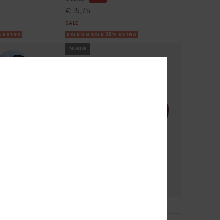
€ 15,75
SALE
% EXTRA
SALE ON SALE 25% EXTRA
NIEUW
2