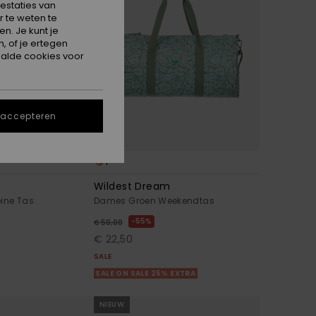
estaties van
 te weten te
n. Je kunt je
, of je ertegen
alde cookies voor
 accepteren
1
Wildest Dream
eine Tas
Dames Groen Weekendtas
55%
€ 50,00
€ 22,50
SALE
SALE ON SALE 25% EXTRA
NIEUW