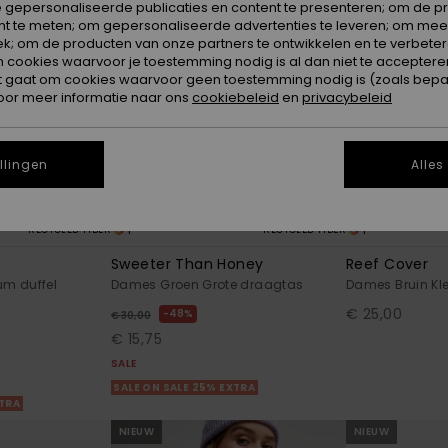
 gepersonaliseerde publicaties en content te presenteren; om de pr
nt te meten; om gepersonaliseerde advertenties te leveren; om meer
k; om de producten van onze partners te ontwikkelen en te verbetere
ookies waarvoor je toestemming nodig is al dan niet te accepteren
t gaat om cookies waarvoor geen toestemming nodig is (zoals bepa
oor meer informatie naar ons
cookiebeleid
en
privacybeleid
llingen
Alles
1
1
RECYCLED FIBER
RECYCLED FIBER
Sweeter Than Honey
Reef Cover
m duffel
Dames Groen Grote draagtas
Dames Bruin Kl
€ 25,00
48%
€ 30,00
€ 15,75
SALE
SALE ON SALE 25% EXTRA
XTRA
NIEUW
NIEUW