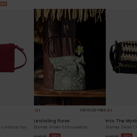
XTRA
1
1
RECYCLED FIBER
Levitating Purse
Into The Myst
 corduroy tas
Dames Groen Schoudertas
Dames Zwart C
55%
55%
€ 40,00
€ 40,00