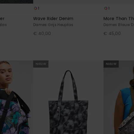
1
1
er
Wave Rider Denim
More Than Th
gtas
Dames Grijs Heuptas
Dames Blauw D
€ 40,00
€ 45,00
NIEUW
NIEUW