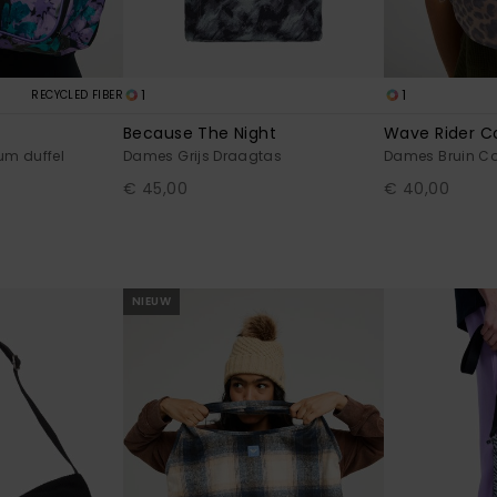
1
1
RECYCLED FIBER
Because The Night
Wave Rider C
m duffel
Dames Grijs Draagtas
Dames Bruin Co
€ 45,00
€ 40,00
NIEUW