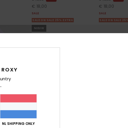
€ 18,00
€ 18,00
SALE
SALE
SALE ON SALE 25% EXTRA
SALE ON SALE 25
NIEUW
 ROXY
untry
2
1
NL SHIPPING ONLY