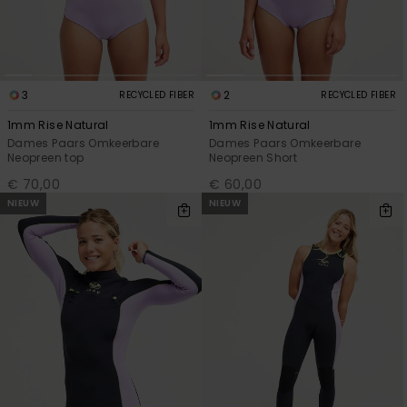
FAQ
Playsuits
Riemen &
Snowboard
bekijken
Technische
portemonne
ROXY APP
tassen
Shorts
Surf
Handschoen
VERLANGLIJST
Snow
& sjaals
3
2
RECYCLED FIBER
RECYCLED FIBER
Rokken
Accessoires
Schultassen
1mm Rise Natural
1mm Rise Natural
Schoolartik
Dames Paars Omkeerbare
Dames Paars Omkeerbare
Hoeden &
Neopreen top
Neopreen Short
mutsen
Accessoires
€ 70,00
€ 60,00
NIEUW
NIEUW
Zonnebrillen
Wetsuits
Rashguards
neopreen
accessoires