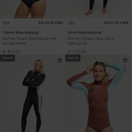
Swim
Kleding
3
2
RECYCLED FIBER
RECYCLED FIBER
1.5mm Rise Natural
2mm Rise Natural
Accessoires
Dames Paars Springsuit met
Dames Paars Long Jane
Lange Mouw
Springsuit
€ 150,00
€ 170,00
Schoenen
NIEUW
NIEUW
Fitness
Snow