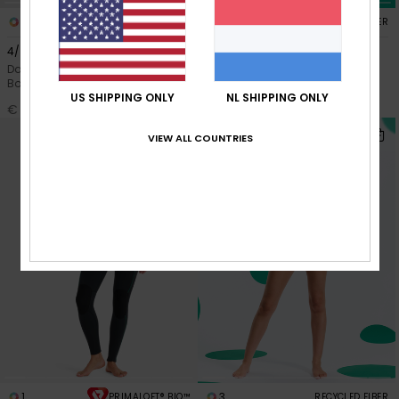
3
3
PRIMALOFT® BIO™
RECYCLED FIBER
4/3 Rise Natural
1.5mm Rise Natural
Dames Bruin Wetsuit met een
Dames Zwart Springsuit met
Borstrits
Lange Mouw
US SHIPPING ONLY
NL SHIPPING ONLY
€ 270,00
€ 150,00
VIEW ALL COUNTRIES
1
3
PRIMALOFT® BIO™
RECYCLED FIBER