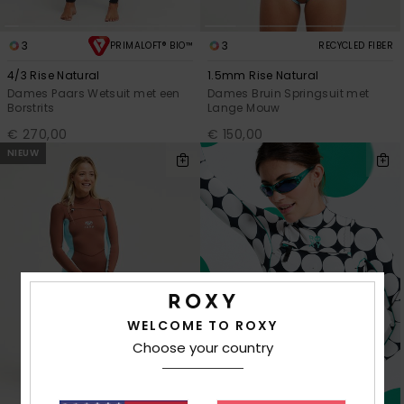
3
3
PRIMALOFT® BIO™
RECYCLED FIBER
4/3 Rise Natural
1.5mm Rise Natural
Dames Paars Wetsuit met een
Dames Bruin Springsuit met
Borstrits
Lange Mouw
€ 270,00
€ 150,00
NIEUW
WELCOME TO ROXY
Choose your country