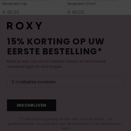
Neopreen top
Neopreen Short
€ 65,00
€ 60,00
15% KORTING OP UW
EERSTE BESTELLING*
Meld je aan om al het laatste nieuws en exclusieve
aanbiedingen te ontvangen.
INSCHRIJVEN
(*) Aanbieding geldig online voor nieuwe leden - De
gedetailleerde voorwaarden zijn beschikbaar in de welkomst e-
mail