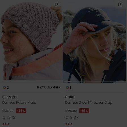
2
1
RECYCLED FIBER
Blizzard
Sofia
Dames Paars Muts
Dames Zwart Trucker Cap
63%
63%
€ 35,00
€ 25,00
€ 13,12
€ 9,37
SALE
SALE