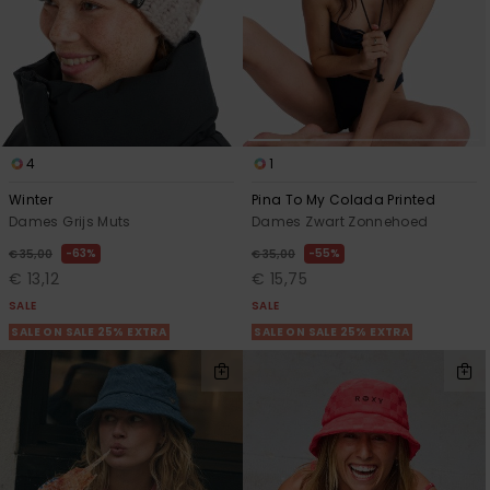
4
1
Winter
Pina To My Colada Printed
Dames Grijs Muts
Dames Zwart Zonnehoed
63%
55%
€ 35,00
€ 35,00
€ 13,12
€ 15,75
SALE
SALE
SALE ON SALE 25% EXTRA
SALE ON SALE 25% EXTRA