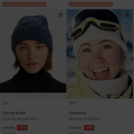
SALE ON SALE 25% EXTRA
SALE ON SALE 25% EXTRA
1
2
Camp Rider
Valwood
Dames Blauw Muts
Dames Wit Muts
63%
63%
€ 30,00
€ 40,00