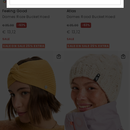
1
1
Feeling Good
Atlas
Dames Roze Bucket Hoed
Dames Rood Bucket Hoed
63%
63%
€ 35,00
€ 35,00
€ 13,12
€ 13,12
SALE
SALE
SALE ON SALE 25% EXTRA
SALE ON SALE 25% EXTRA