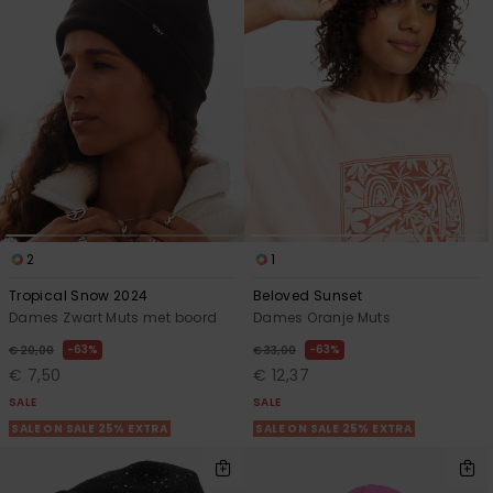
Swim
Kleding
Accessoires
Schoenen
2
1
Fitness
Tropical Snow 2024
Beloved Sunset
Dames Zwart Muts met boord
Dames Oranje Muts
Snow
63%
63%
€ 20,00
€ 33,00
€ 7,50
€ 12,37
SALE
SALE
SALE ON SALE 25% EXTRA
SALE ON SALE 25% EXTRA