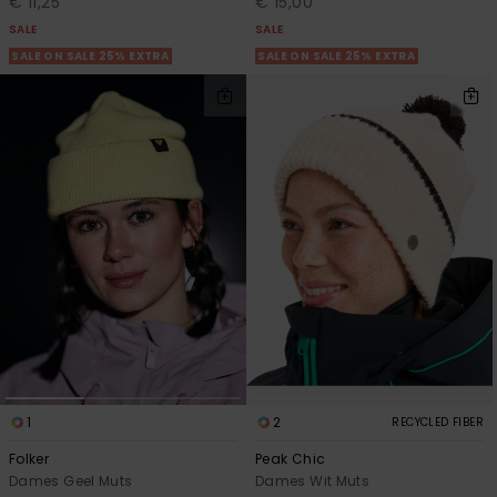
€ 11,25
€ 15,00
SALE
SALE
SALE ON SALE 25% EXTRA
SALE ON SALE 25% EXTRA
1
2
RECYCLED FIBER
Folker
Peak Chic
Dames Geel Muts
Dames Wit Muts