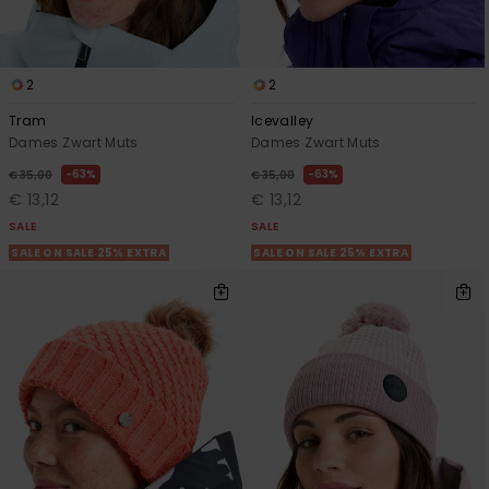
2
2
Tram
Icevalley
Dames Zwart Muts
Dames Zwart Muts
63%
63%
€ 35,00
€ 35,00
€ 13,12
€ 13,12
SALE
SALE
SALE ON SALE 25% EXTRA
SALE ON SALE 25% EXTRA