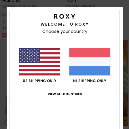
Peak Chic
Tram
Dames Zwart Muts
Dames Wit Muts
63%
63%
€ 40,00
€ 35,00
€ 15,00
€ 13,12
WELCOME TO ROXY
SALE
SALE
Choose your country
SALE ON SALE 25% EXTRA
SALE ON SALE 25% EXTRA
US SHIPPING ONLY
NL SHIPPING ONLY
VIEW ALL COUNTRIES