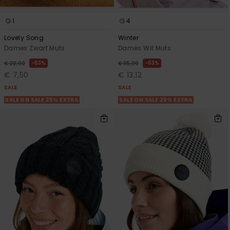
1
4
Lovely Song
Winter
Dames Zwart Muts
Dames Wit Muts
63%
63%
€ 20,00
€ 35,00
€ 7,50
€ 13,12
SALE
SALE
SALE ON SALE 25% EXTRA
SALE ON SALE 25% EXTRA