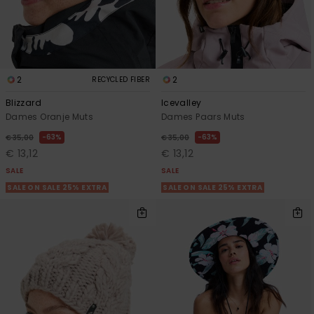
2
2
RECYCLED FIBER
Blizzard
Icevalley
Dames Oranje Muts
Dames Paars Muts
63%
63%
€ 35,00
€ 35,00
€ 13,12
€ 13,12
SALE
SALE
SALE ON SALE 25% EXTRA
SALE ON SALE 25% EXTRA