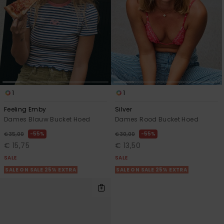
1
1
Feeling Emby
Silver
Dames Blauw Bucket Hoed
Dames Rood Bucket Hoed
55%
55%
€ 35,00
€ 30,00
€ 15,75
€ 13,50
SALE
SALE
SALE ON SALE 25% EXTRA
SALE ON SALE 25% EXTRA