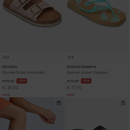
2
3
Hyndira
Arizona Dreams
Dames Roze Sandalen
Dames Groen Slippers
30%
30%
€ 50,00
€ 25,00
€ 35,00
€ 17,50
SALE
SALE