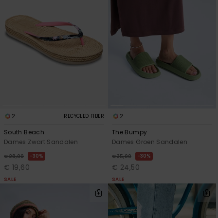
2
2
RECYCLED FIBER
South Beach
The Bumpy
Dames Zwart Sandalen
Dames Groen Sandalen
30%
30%
€ 28,00
€ 35,00
€ 19,60
€ 24,50
SALE
SALE