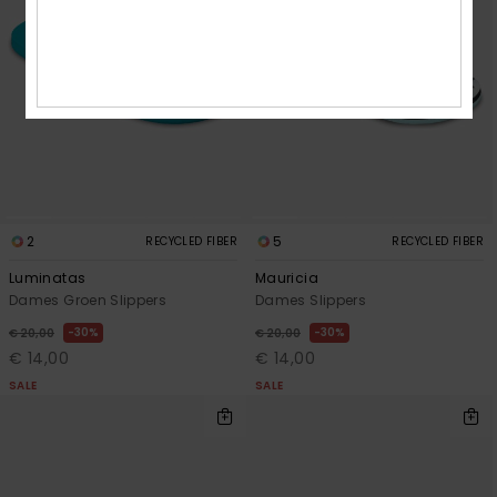
2
5
RECYCLED FIBER
RECYCLED FIBER
Luminatas
Mauricia
Dames Groen Slippers
Dames Slippers
30%
30%
€ 20,00
€ 20,00
€ 14,00
€ 14,00
SALE
SALE