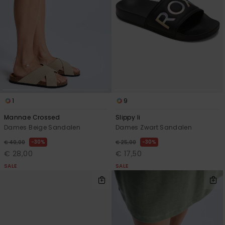
1
9
Mannae Crossed
Slippy Ii
Dames Beige Sandalen
Dames Zwart Sandalen
30%
30%
€ 40,00
€ 25,00
€ 28,00
€ 17,50
SALE
SALE