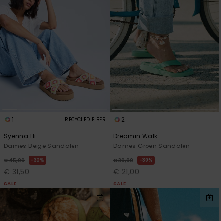
1
2
RECYCLED FIBER
Syenna Hi
Dreamin Walk
Dames Beige Sandalen
Dames Groen Sandalen
30%
30%
€ 45,00
€ 30,00
€ 31,50
€ 21,00
SALE
SALE