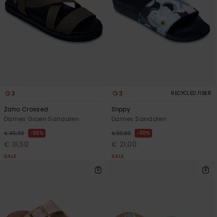
3
3
RECYCLED FIBER
Zaho Crossed
Slippy
Dames Groen Sandalen
Dames Sandalen
30%
30%
€ 45,00
€ 30,00
€ 31,50
€ 21,00
SALE
SALE