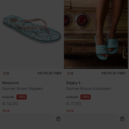
5
9
RECYCLED FIBER
RECYCLED FIBER
Mauricia
Slippy Ii
Dames Groen Slippers
Dames Blauw Sandalen
30%
30%
€ 20,00
€ 25,00
€ 14,00
€ 17,50
SALE
SALE