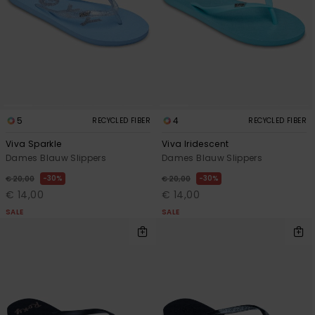
Swim
Kleding
Accessoires
5
4
RECYCLED FIBER
RECYCLED FIBER
Schoenen
Viva Sparkle
Viva Iridescent
Dames Blauw Slippers
Dames Blauw Slippers
Fitness
30%
30%
€ 20,00
€ 20,00
€ 14,00
€ 14,00
SALE
SALE
Snow