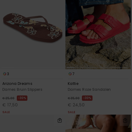
3
7
Arizona Dreams
Kattie
Dames Bruin Slippers
Dames Roze Sandalen
30%
30%
€ 25,00
€ 35,00
€ 17,50
€ 24,50
SALE
SALE