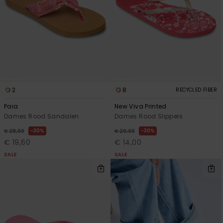
2
8
RECYCLED FIBER
Paia
New Viva Printed
Dames Rood Sandalen
Dames Rood Slippers
30%
30%
€ 28,00
€ 20,00
€ 19,60
€ 14,00
SALE
SALE