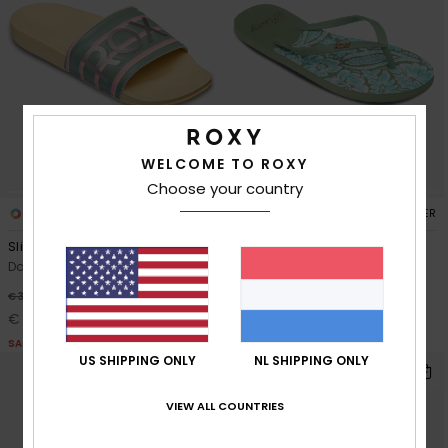
WELCOME TO ROXY
Choose your country
3
8
RECYCLED FIBER
RECYCLED FIBER
Slippy
New Viva Printed
Dames Geel Sandalen
Dames Groen Slippers
30%
30%
€ 30,00
€ 20,00
€ 21,00
€ 14,00
SALE
SALE
US SHIPPING ONLY
NL SHIPPING ONLY
VIEW ALL COUNTRIES