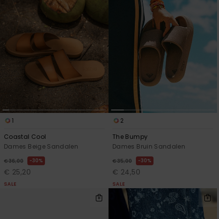
1
2
Coastal Cool
The Bumpy
Dames Beige Sandalen
Dames Bruin Sandalen
30%
30%
€ 36,00
€ 35,00
€ 25,20
€ 24,50
SALE
SALE