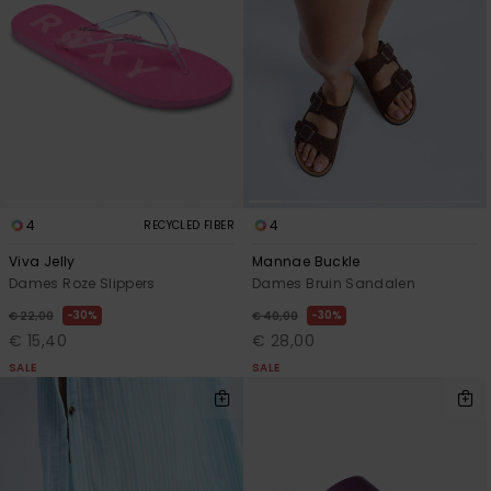
4
4
RECYCLED FIBER
Viva Jelly
Mannae Buckle
Dames Roze Slippers
Dames Bruin Sandalen
30%
30%
€ 22,00
€ 40,00
€ 15,40
€ 28,00
SALE
SALE