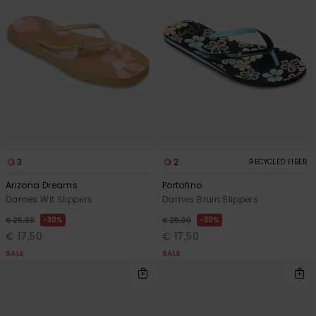
3
2
RECYCLED FIBER
Arizona Dreams
Portofino
Dames Wit Slippers
Dames Bruin Slippers
30%
30%
€ 25,00
€ 25,00
€ 17,50
€ 17,50
SALE
SALE