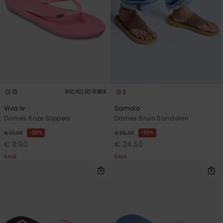
13
2
RECYCLED FIBER
Viva Iv
Samolo
Dames Roze Slippers
Dames Bruin Sandalen
30%
30%
€ 17,00
€ 35,00
€ 11,90
€ 24,50
SALE
SALE