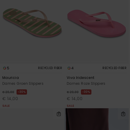
5
4
RECYCLED FIBER
RECYCLED FIBER
Mauricia
Viva Iridescent
Dames Groen Slippers
Dames Roze Slippers
30%
30%
€ 20,00
€ 20,00
€ 14,00
€ 14,00
SALE
SALE