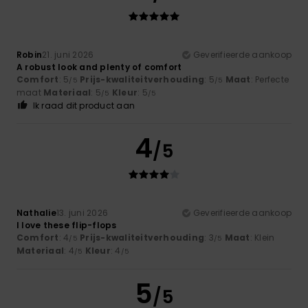
Robin
21. juni 2026
Geverifieerde aankoop
A robust look and plenty of comfort
Comfort
: 5
Prijs-kwaliteitverhouding
: 5
Maat
: Perfecte
/5
/5
maat
Materiaal
: 5
Kleur
: 5
/5
/5
Ik raad dit product aan
4
/5
Nathalie
13. juni 2026
Geverifieerde aankoop
I love these flip-flops
Comfort
: 4
Prijs-kwaliteitverhouding
: 3
Maat
: Klein
/5
/5
Materiaal
: 4
Kleur
: 4
/5
/5
5
/5