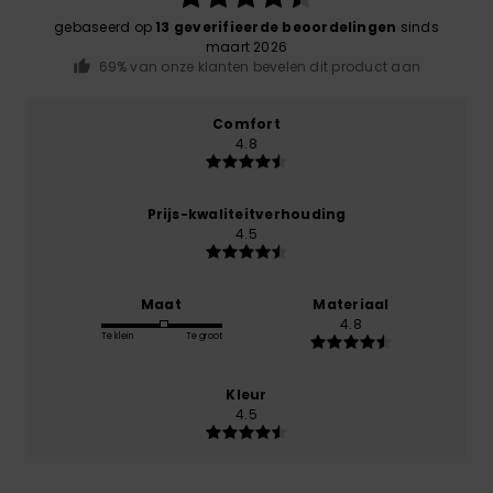
gebaseerd op
13 geverifieerde beoordelingen
sinds
maart 2026
69% van onze klanten bevelen dit product aan
Comfort
4.8
Prijs-kwaliteitverhouding
4.5
Maat
Materiaal
4.8
Te klein
Te groot
Kleur
4.5