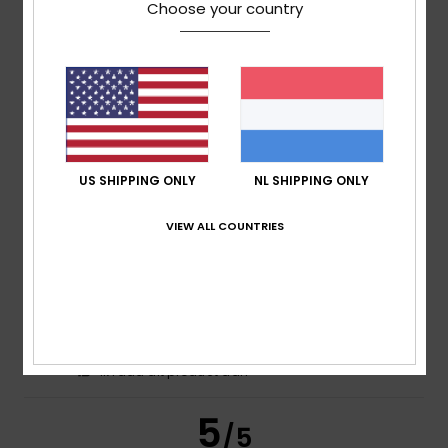
Choose your country
5
/5
Mona
1. juli 2026
Geverifieerde aankoop
comfortable and stylish
Ik raad dit product aan
US SHIPPING ONLY
NL SHIPPING ONLY
5
VIEW ALL COUNTRIES
/5
Laurence
21. juni 2026
Geverifieerde aankoop
Exactly what I was looking for
Ik raad dit product aan
5
/5