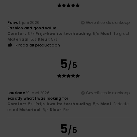
Paiva
1. juni 2026
Geverifieerde aankoop
Fashion and good value
Comfort
: 5
Prijs-kwaliteitverhouding
: 5
Maat
: Te groot
/5
/5
Materiaal
: 5
Kleur
: 5
/5
/5
Ik raad dit product aan
5
/5
Lauriane
29. mei 2026
Geverifieerde aankoop
exactly what I was looking for
Comfort
: 5
Prijs-kwaliteitverhouding
: 5
Maat
: Perfecte
/5
/5
maat
Materiaal
: 5
Kleur
: 5
/5
/5
5
/5