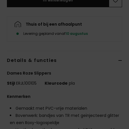
In winkelwagen
Swim
Kleding
Thuis of bij een afhaalpunt
Levering gepland vanaf
10 augustus
Accessoires
Schoenen
Details & functies
Fitness
Dames Roze Slippers
Stijl
ERJL100105
Kleurcode
pla
Snow
Kenmerken
Gemaakt met PVC-vrije materialen
Bovenwerk: bandjes van TR met geïnjecteerd glitter
en een Roxy-logospeldje