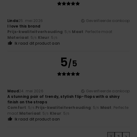
Linda
25. mei 2026
Geverifieerde aankoop
I love this brand
Prijs-kwaliteitverhouding
: 5
Maat
: Perfecte maat
/5
Materiaal
: 5
Kleur
: 5
/5
/5
Ik raad dit product aan
5
/5
Maud
24. mei 2026
Geverifieerde aankoop
A stunning pair of trendy, stylish flip-flops with a shiny
finish on the straps
Comfort
: 5
Prijs-kwaliteitverhouding
: 5
Maat
: Perfecte
/5
/5
maat
Materiaal
: 5
Kleur
: 5
/5
/5
Ik raad dit product aan
1
2
>