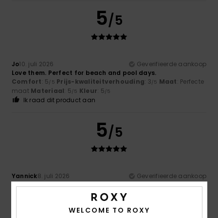
5
/5
Jo
10. juli 2026
Geverifieerde aankoop
Love them. Perfect for beach and pool days.
Comfort
: 5
Prijs-kwaliteitverhouding
: 3
Maat
: Perfecte
/5
/5
maat
Materiaal
: 5
Kleur
: 5
/5
/5
Ik raad dit product aan
5
/5
Yannick
8. juli 2026
Geverifieerde aankoop
Very good!
Prijs-kwaliteitverhouding
: 4
Maat
: Perfecte maat
/5
Materiaal
: 5
Kleur
: 5
/5
/5
WELCOME TO ROXY
Ik raad dit product aan