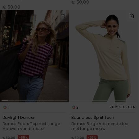
€ 50,00
€ 50,00
1
2
RECYCLED FIBER
Daylight Dancer
Boundless Spirit Tech
Dames Paars Top met Lange
Dames Beige Ademende top
Mouwen van badstof
met lange mouw
55%
63%
€ 50,00
€ 60,00