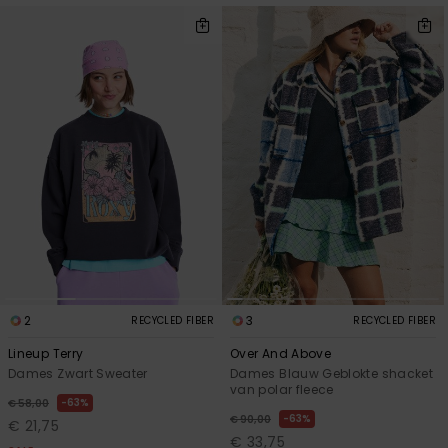
2
3
RECYCLED FIBER
RECYCLED FIBER
Lineup Terry
Over And Above
Dames Zwart Sweater
Dames Blauw Geblokte shacket
van polar fleece
63%
€ 58,00
63%
€ 90,00
€ 21,75
€ 33,75