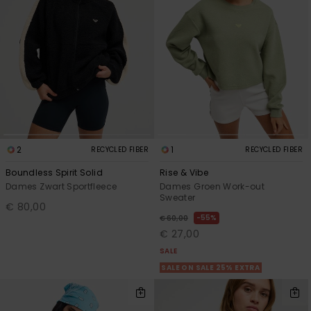
FAQ
Playsuits
Riemen &
Snowboard
bekijken
Technische
portemonne
ROXY APP
tassen
Shorts
Surf
Handschoen
VERLANGLIJST
Snow
& sjaals
Rokken
Accessoires
Schultassen
Schoolartik
Hoeden &
mutsen
Accessoires
2
1
RECYCLED FIBER
RECYCLED FIBER
Zonnebrillen
Boundless Spirit Solid
Rise & Vibe
Dames Zwart Sportfleece
Dames Groen Work-out
Sweater
€ 80,00
Wetsuits
55%
€ 60,00
€ 27,00
Rashguards
SALE
neopreen
SALE ON SALE 25% EXTRA
accessoires