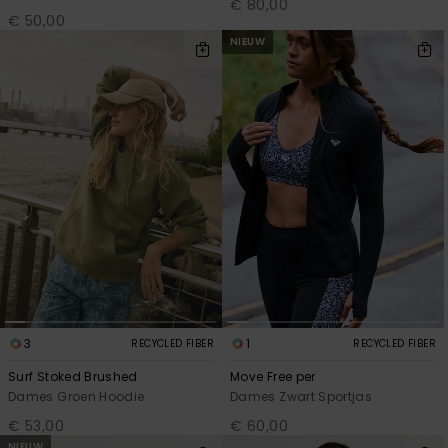
€ 80,00
€ 50,00
NIEUW
3
1
RECYCLED FIBER
RECYCLED FIBER
Surf Stoked Brushed
Move Free per
Dames Groen Hoodie
Dames Zwart Sportjas
€ 53,00
€ 60,00
NIEUW