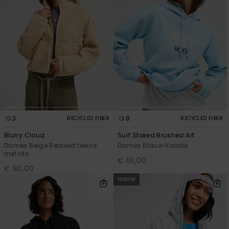
3
8
RECYCLED FIBER
RECYCLED FIBER
Blurry Cloud
Surf Stoked Brushed Art
Dames Beige Relaxed fleece
Dames Blauw Hoodie
met rits
€ 55,00
€ 80,00
NIEUW