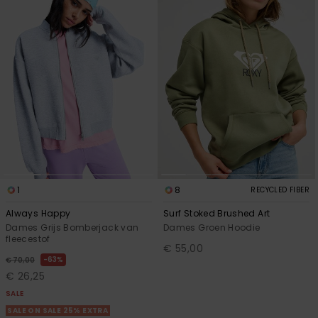
Swim
Kleding
Accessoires
Schoenen
Fitness
1
8
RECYCLED FIBER
Always Happy
Surf Stoked Brushed Art
Snow
Dames Grijs Bomberjack van
Dames Groen Hoodie
fleecestof
€ 55,00
63%
€ 70,00
€ 26,25
SALE
SALE ON SALE 25% EXTRA