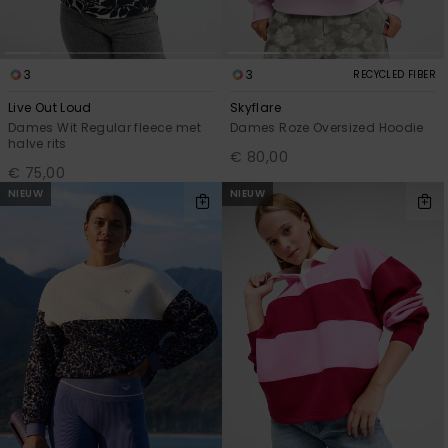
3
3
RECYCLED FIBER
Live Out Loud
Skyflare
Dames Wit Regular fleece met
Dames Roze Oversized Hoodie
halve rits
€ 80,00
€ 75,00
NIEUW
NIEUW