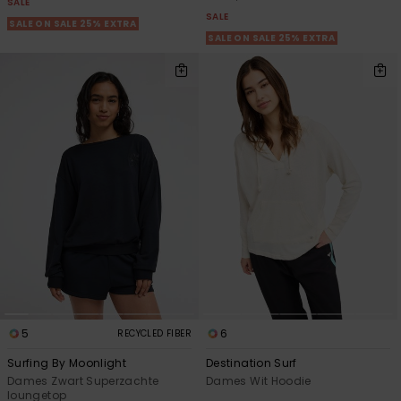
SALE
SALE
SALE ON SALE 25% EXTRA
SALE ON SALE 25% EXTRA
5
6
RECYCLED FIBER
Surfing By Moonlight
Destination Surf
Dames Zwart Superzachte
Dames Wit Hoodie
loungetop