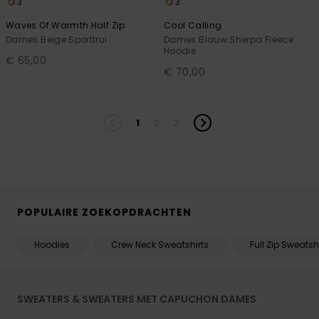
3
3
Waves Of Warmth Half Zip
Cool Calling
Dames Beige Sporttrui
Dames Blauw Sherpa Fleece
Hoodie
€ 65,00
€ 70,00
1
2
3
POPULAIRE ZOEKOPDRACHTEN
Hoodies
Crew Neck Sweatshirts
Full Zip Sweatsh
SWEATERS & SWEATERS MET CAPUCHON DAMES