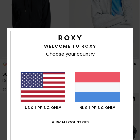
WELCOME TO ROXY
Choose your country
4
4
RECYCLED FIBER
RECYCLED FIBER
Surf Stoked Zipped Brushed
Surf Stoked Zipped Brushed
Dames Zwart Hoodie met rits
Dames Grijs Hoodie met rits
€ 58,00
€ 58,00
US SHIPPING ONLY
NL SHIPPING ONLY
VIEW ALL COUNTRIES