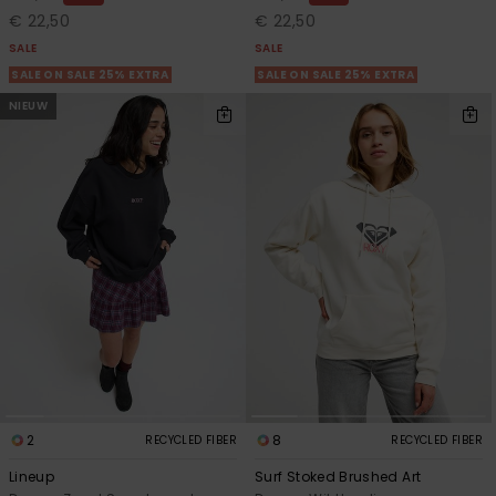
€ 22,50
€ 22,50
SALE
SALE
SALE ON SALE 25% EXTRA
SALE ON SALE 25% EXTRA
NIEUW
2
8
RECYCLED FIBER
RECYCLED FIBER
Lineup
Surf Stoked Brushed Art