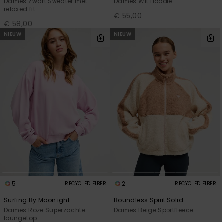
Dames Zwart Sweater met
Dames Wit Hoodie
relaxed fit
€ 55,00
€ 58,00
NIEUW
NIEUW
5
2
RECYCLED FIBER
RECYCLED FIBER
Surfing By Moonlight
Boundless Spirit Solid
Dames Roze Superzachte
Dames Beige Sportfleece
loungetop