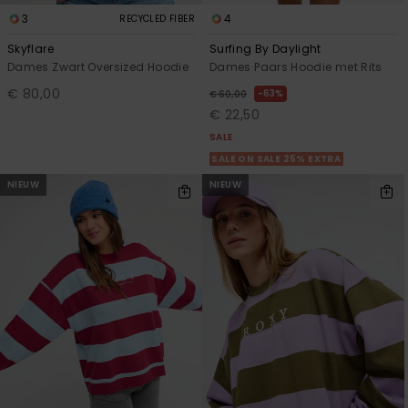
3
4
RECYCLED FIBER
Skyflare
Surfing By Daylight
Dames Zwart Oversized Hoodie
Dames Paars Hoodie met Rits
€ 80,00
63%
€ 60,00
€ 22,50
SALE
SALE ON SALE 25% EXTRA
NIEUW
NIEUW