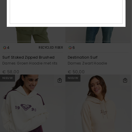
4
6
RECYCLED FIBER
Surf Stoked Zipped Brushed
Destination Surf
Dames Groen Hoodie met rits
Dames Zwart Hoodie
€ 58,00
€ 50,00
NIEUW
NIEUW