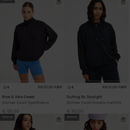
4
4
RECYCLED FIBER
RECYCLED FIBER
Rise & Vibe Sweet
Surfing By Daylight
Dames Zwart Sportfleece
Dames Zwart Hoodie met Rits
€ 60,00
€ 60,00
NIEUW
NIEUW