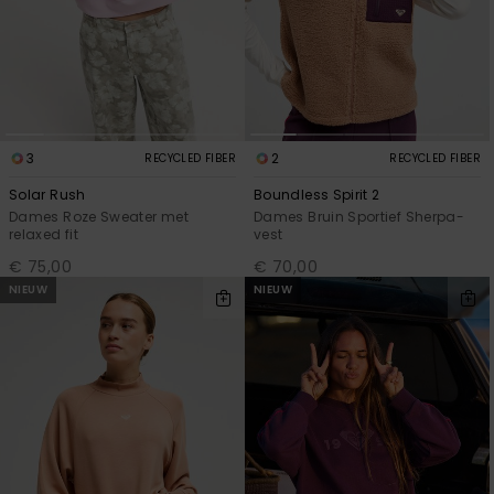
3
2
RECYCLED FIBER
RECYCLED FIBER
Solar Rush
Boundless Spirit 2
Dames Roze Sweater met
Dames Bruin Sportief Sherpa-
relaxed fit
vest
€ 75,00
€ 70,00
NIEUW
NIEUW