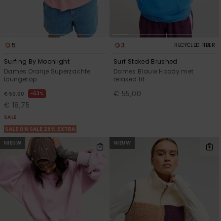
5
3
RECYCLED FIBER
Surfing By Moonlight
Surf Stoked Brushed
Dames Oranje Superzachte
Dames Blauw Hoody met
loungetop
relaxed fit
€ 55,00
63%
€ 50,00
€ 18,75
SALE
SALE ON SALE 25% EXTRA
NIEUW
NIEUW