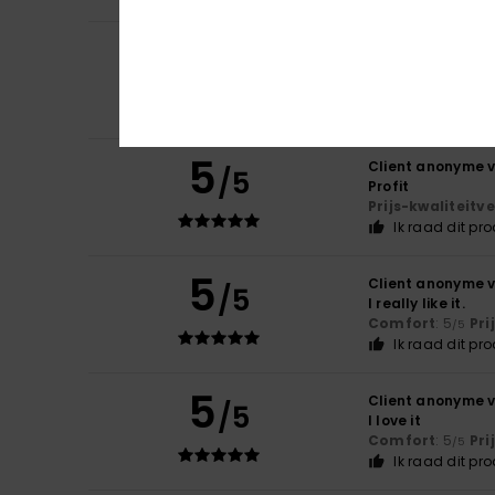
5
/5
Client anonyme v
Very pretty
Comfort
: 5
Pri
/5
5
Client anonyme v
/5
Profit
Prijs-kwaliteit
Ik raad dit pr
5
Client anonyme v
/5
I really like it.
Comfort
: 5
Pri
/5
Ik raad dit pr
5
Client anonyme v
/5
I love it
Comfort
: 5
Pri
/5
Ik raad dit pr