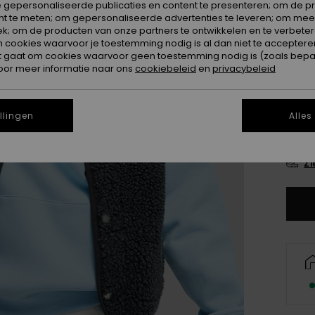
 gepersonaliseerde publicaties en content te presenteren; om de pr
Kleur
nt te meten; om gepersonaliseerde advertenties te leveren; om meer
k; om de producten van onze partners te ontwikkelen en te verbetere
ookies waarvoor je toestemming nodig is al dan niet te accepteren
t gaat om cookies waarvoor geen toestemming nodig is (zoals bepa
oor meer informatie naar ons
cookiebeleid
en
privacybeleid
llingen
Alles
X
Zi