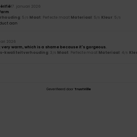
érifié
17. januari 2026
 Warm
verhouding
: 5
Maat
: Perfecte maat
Materiaal
: 5
Kleur
: 5
/5
/5
/5
oduct aan
uari 2026
t very warm, which is a shame because it's gorgeous.
js-kwaliteitverhouding
: 3
Maat
: Perfecte maat
Materiaal
: 4
Kle
/5
/5
Geverifieerd door
TrustVille