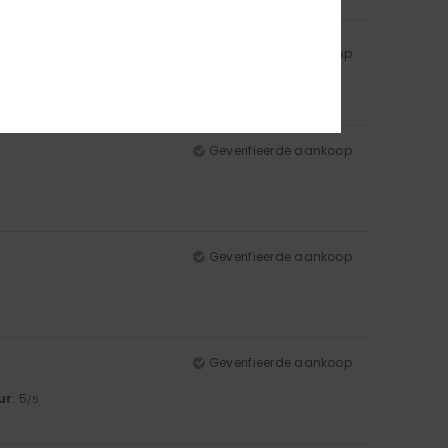
Geverifieerde aankoop
ur
: 5
/5
Geverifieerde aankoop
Geverifieerde aankoop
Geverifieerde aankoop
ur
: 5
/5