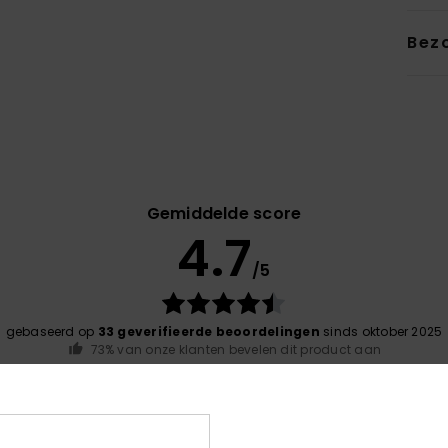
Bez
Gemiddelde score
4.7
/5
gebaseerd op
33 geverifieerde beoordelingen
sinds oktober 2025
73% van onze klanten bevelen dit product aan
-kwaliteitverhouding
Maat
Mate
4.2
4
Te klein
Te groot