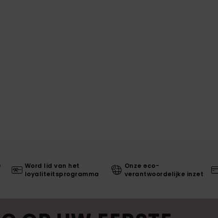
0
Word lid van het
Onze eco-
loyaliteitsprogramma
verantwoordelijke inzet