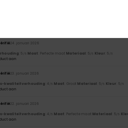
érifié
25. januari 2026
js-kwaliteitverhouding
: 5
Maat
: Perfecte maat
Materiaal
: 5
Kle
/5
/5
érifié
24. januari 2026
verhouding
: 5
Maat
: Perfecte maat
Materiaal
: 5
Kleur
: 5
/5
/5
/5
oduct aan
érifié
23. januari 2026
js-kwaliteitverhouding
: 4
Maat
: Groot
Materiaal
: 5
Kleur
: 5
/5
/5
/5
oduct aan
érifié
22. januari 2026
js-kwaliteitverhouding
: 4
Maat
: Perfecte maat
Materiaal
: 5
Kle
/5
/5
oduct aan