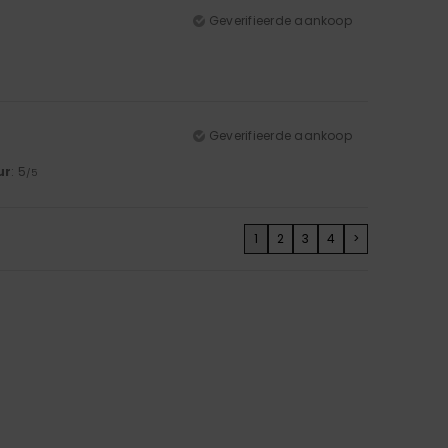
Geverifieerde aankoop
Geverifieerde aankoop
ur
: 5
/5
1
2
3
4
>