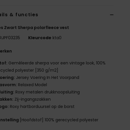
ils & functies
 Zwart Sherpa polarfleece vest
RJPF03235
Kleurcode
kta0
erken
tof:
Gemêleerde sherpa voor een vintage look, 100%
cycled polyester [350 g/m2]
oering:
Jersey Voering In Het Voorpand
asvorm:
Relaxed Model
luiting:
Roxy metalen drukknoopsluiting
akken:
Zij-ingangszakken
ogo:
Roxy hartborduursel op de borst
nstelling
[Hoofdstof] 100% gerecycled polyester