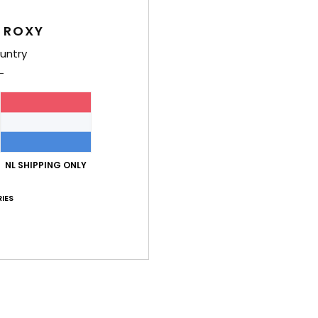
 ROXY
untry
 ordered it a size bigger as I knew it runs small
js-kwaliteitverhouding
: 5
Maat
: Klein
Materiaal
: 5
Kleur
: 5
/5
/5
/5
oduct aan
 2026
fy and losing its fur
js-kwaliteitverhouding
: 1
Maat
: Perfecte maat
Materiaal
: 1
Kleu
/5
/5
NL SHIPPING ONLY
IES
026
our, style and material. Good size
js-kwaliteitverhouding
: 4
Maat
: Perfecte maat
Materiaal
: 5
Kle
/5
/5
oduct aan
érifié
25. januari 2026
js-kwaliteitverhouding
: 4
Maat
: Perfecte maat
Materiaal
: 4
Kle
/5
/5
oduct aan