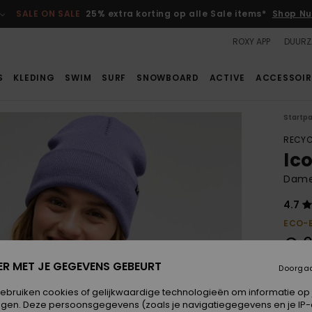
SALE ON SALE
25% extra korting op alle Sale items*
Shop Nu
ROXY APP
DUURZ
S
KLEDING
SWIM
SURF
SNOWBOARD
ACTIVE
ACCESSOIR
Startp
RECYC
Ic
Dames
4.7
ECO-
€ 6
ER MET JE GEGEVENS GEBEURT
Doorga
Betaal
gebruiken cookies of gelijkwaardige technologieën om informatie op
egen. Deze persoonsgegevens (zoals je navigatiegegevens en je IP