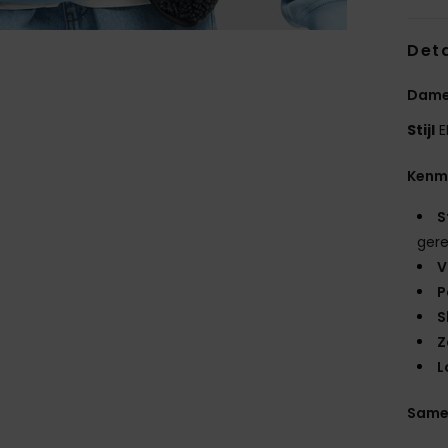
Deta
Dames
Stijl
E
Kenm
S
gere
V
P
S
Z
L
Same