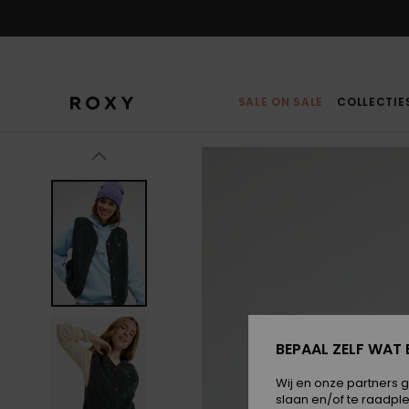
Ga
naar
Productinformatie
SALE ON SALE
COLLECTIE
BEPAAL ZELF WAT 
Wij en onze partners 
slaan en/of te raadpl