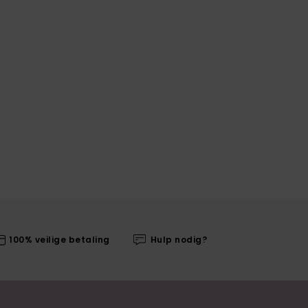
100% veilige betaling
Hulp nodig?