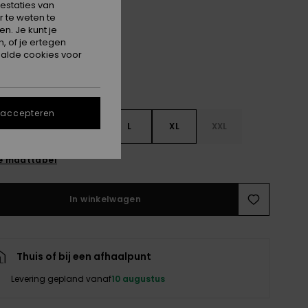
estaties van
Phantom
 te weten te
n. Je kunt je
, of je ertegen
alde cookies voor
 accepteren
S
S
M
L
XL
XXL
e maattabel
In winkelwagen
Thuis of bij een afhaalpunt
Levering gepland vanaf
10 augustus