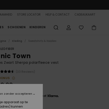
AAMHEID
STORE LOCATOR
HELP & CONTACT
CADEAUKAART
ES
SCHOENEN
KINDEREN
agina
Kleding
Sweatshirts & Hoodies
LED FIBER
onic Town
 Zwart Sherpa polarfleece vest
(33 Reviews)
BONUS
0,00
an zonder accepteren
 3 x € 20,00, zonder rente met
 je apparaat op te
-adres) kunnen