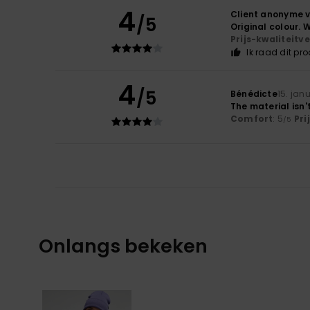
4
Client anonyme v
/5
Original colour.
Prijs-kwaliteit
Ik raad dit pr
4
/5
Bénédicte
15. jan
The material isn'
Comfort
: 5
Pri
/5
Onlangs bekeken