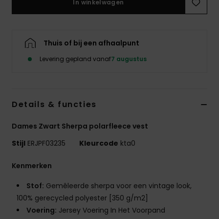
In winkelwagen
Swim
Kleding
Thuis of bij een afhaalpunt
Levering gepland vanaf
7 augustus
Accessoires
Schoenen
Details & functies
Fitness
Dames Zwart Sherpa polarfleece vest
Stijl
ERJPF03235
Kleurcode
kta0
Snow
Kenmerken
Stof:
Gemêleerde sherpa voor een vintage look,
100% gerecycled polyester [350 g/m2]
Voering:
Jersey Voering In Het Voorpand