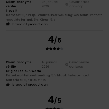
Client anonyme
22. januari
Geverifieerde
vérifié
2026
aankoop
I love it
Comfort
: 5
Prijs-kwaliteitverhouding
: 4
Maat
: Perfecte
/5
/5
maat
Materiaal
: 5
Kleur
: 5
/5
/5
Ik raad dit product aan
4
/5
Client anonyme
17. januari
Geverifieerde
vérifié
2026
aankoop
Original colour. Warm
Prijs-kwaliteitverhouding
: 5
Maat
: Perfecte maat
/5
Materiaal
: 5
Kleur
: 5
/5
/5
Ik raad dit product aan
4
/5