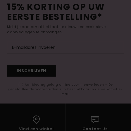
15% KORTING OP UW
EERSTE BESTELLING*
Meld je aan om al het laatste nieuws en exclusieve
aanbiedingen te ontvangen.
INSCHRIJVEN
(*) Aanbieding geldig online voor nieuwe leden - De
gedetailleerde voorwaarden zijn beschikbaar in de welkomst e-
mail
Vind een winkel
Contact Us