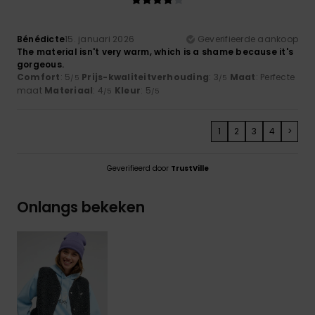
Bénédicte
15. januari 2026
Geverifieerde aankoop
The material isn't very warm, which is a shame because it's
gorgeous.
Comfort
: 5
Prijs-kwaliteitverhouding
: 3
Maat
: Perfecte
/5
/5
maat
Materiaal
: 4
Kleur
: 5
/5
/5
1
2
3
4
>
Geverifieerd door
TrustVille
Onlangs bekeken