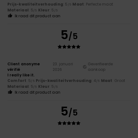
Prijs-kwaliteitverhouding
: 5
Maat
: Perfecte maat
/5
Materiaal
: 5
Kleur
: 5
/5
/5
Ik raad dit product aan
5
/5
Client anonyme
23. januari
Geverifieerde
vérifié
2026
aankoop
I really like it.
Comfort
: 5
Prijs-kwaliteitverhouding
: 4
Maat
: Groot
/5
/5
Materiaal
: 5
Kleur
: 5
/5
/5
Ik raad dit product aan
5
/5