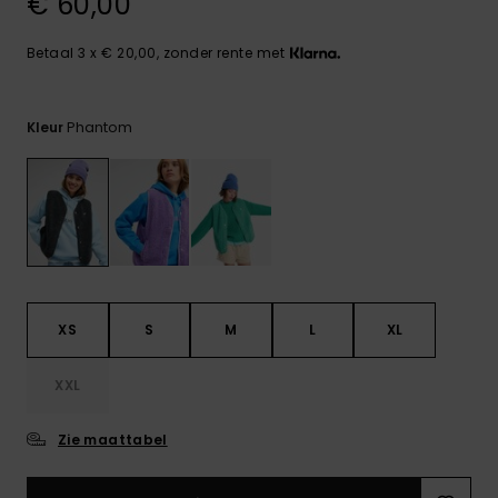
€ 60,00
FAQ
Playsuits
Riemen &
Snowboard
bekijken
Technische
portemonne
ROXY APP
tassen
Betaal 3 x € 20,00, zonder rente met
Shorts
Surf
Handschoen
VERLANGLIJST
Snow
& sjaals
Phantom
Kleur
Rokken
Accessoires
Schultassen
Schoolartik
Hoeden &
mutsen
Accessoires
Zonnebrillen
XS
S
M
L
XL
Wetsuits
XXL
Rashguards
neopreen
Zie maattabel
accessoires