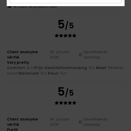
maat
Materiaal
: 4
Kleur
: 5
/5
/5
Ik raad dit product aan
5
/5
Client anonyme
25. januari
Geverifieerde
vérifié
2026
aankoop
Very pretty
Comfort
: 5
Prijs-kwaliteitverhouding
: 5
Maat
: Perfecte
/5
/5
maat
Materiaal
: 5
Kleur
: 5
/5
/5
5
/5
Client anonyme
24. januari
Geverifieerde
vérifié
2026
aankoop
Profit