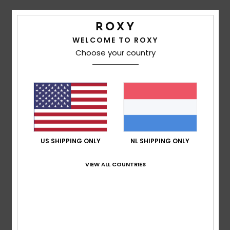
5
/5
WELCOME TO ROXY
Choose your country
Jane
27. januari 2026
Geverifieerde aankoop
Perfect, love colour, style and material. Good size
Comfort
: 5
Prijs-kwaliteitverhouding
: 4
Maat
: Perfecte
/5
/5
maat
Materiaal
: 5
Kleur
: 5
/5
/5
Ik raad dit product aan
5
US SHIPPING ONLY
NL SHIPPING ONLY
/5
VIEW ALL COUNTRIES
Client anonyme
25. januari
Geverifieerde
vérifié
2026
aankoop
Cool!
Comfort
: 5
Prijs-kwaliteitverhouding
: 4
Maat
: Perfecte
/5
/5