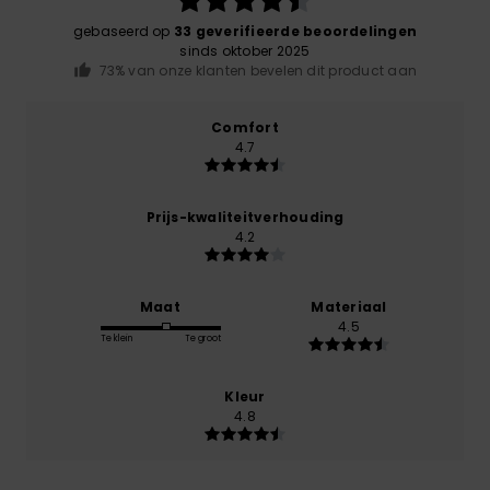
gebaseerd op
33 geverifieerde beoordelingen
sinds oktober 2025
73% van onze klanten bevelen dit product aan
Comfort
4.7
Prijs-kwaliteitverhouding
4.2
Maat
Materiaal
4.5
Te klein
Te groot
Kleur
4.8