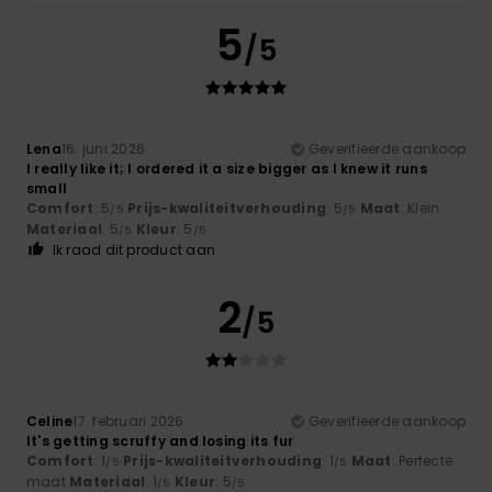
5
/5
Lena
16. juni 2026
Geverifieerde aankoop
I really like it; I ordered it a size bigger as I knew it runs
small
Comfort
: 5
Prijs-kwaliteitverhouding
: 5
Maat
: Klein
/5
/5
Materiaal
: 5
Kleur
: 5
/5
/5
Ik raad dit product aan
2
/5
Celine
17. februari 2026
Geverifieerde aankoop
It's getting scruffy and losing its fur
Comfort
: 1
Prijs-kwaliteitverhouding
: 1
Maat
: Perfecte
/5
/5
maat
Materiaal
: 1
Kleur
: 5
/5
/5