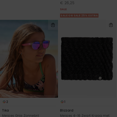
€ 26,25
SALE
SALE ON SALE 25% EXTRA
2
1
Tika
Blizzard
Meisjes Grijs Zonnebril
Meisjes 4-16 Zwart Kraag met