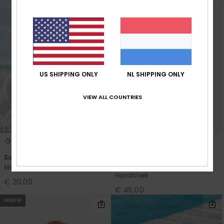
US SHIPPING ONLY
NL SHIPPING ONLY
VIEW ALL COUNTRIES
3
5
So Peaceful
Rg Stay Magical Printed
Meisjes Paars Hoed
Meisjes Zwart Poncho
Handdoek
€ 20,00
€ 45,00
NIEUW