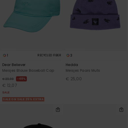
1
3
RECYCLED FIBER
Dear Believer
Hedda
Meisjes Blauw Baseball Cap
Meisjes Paars Muts
€ 25,00
48%
€ 23,00
€ 12,07
SALE
SALE ON SALE 25% EXTRA