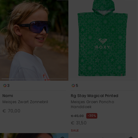
3
5
Nami
Rg Stay Magical Printed
Meisjes Zwart Zonnebril
Meisjes Groen Poncho
Handdoek
€ 70,00
30%
€ 45,00
€ 31,50
SALE