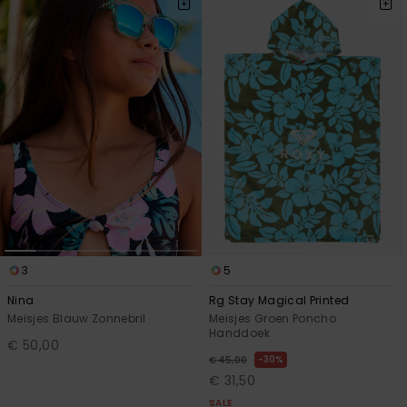
3
5
Nina
Rg Stay Magical Printed
Meisjes Blauw Zonnebril
Meisjes Groen Poncho
Handdoek
€ 50,00
30%
€ 45,00
€ 31,50
SALE