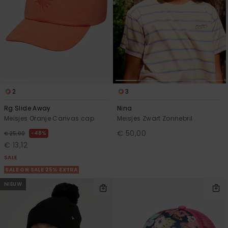
2
3
Rg Slide Away
Nina
Meisjes Oranje Canvas cap
Meisjes Zwart Zonnebril
€ 50,00
48%
€ 25,00
€ 13,12
SALE
SALE ON SALE 25% EXTRA
NIEUW