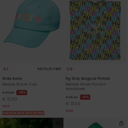
1
5
RECYCLED FIBER
Slide Away
Rg Stay Magical Printed
Meisjes Blauw Cap
Meisjes Groen Poncho
Handdoek
48%
€ 20,00
30%
€ 45,00
€ 10,50
€ 31,50
SALE
SALE
SALE ON SALE 25% EXTRA