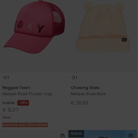
1
1
Reggae Town
Chasing Stars
Meisjes Roze Trucker Cap
Meisjes Roze Muts
€ 20,00
48%
€ 23,00
€ 12,07
SALE
SALE ON SALE 25% EXTRA
NIEUW