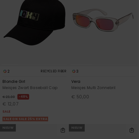
2
3
RECYCLED FIBER
Blondie Girl
Vera
Meisjes Zwart Baseball Cap
Meisjes Multi Zonnebril
€ 50,00
48%
€ 23,00
€ 12,07
SALE
SALE ON SALE 25% EXTRA
NIEUW
NIEUW