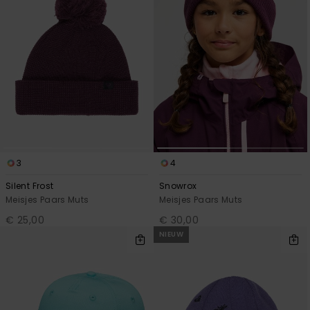
Swim
Kleding
Accessoires
Schoenen
3
4
Fitness
Silent Frost
Snowrox
Meisjes Paars Muts
Meisjes Paars Muts
Snow
€ 25,00
€ 30,00
NIEUW