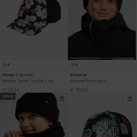
4
4
Honey Coconut
Snowrox
Meisjes Zwart Trucker Cap
Meisjes Paars Muts
€ 23,00
€ 30,00
NIEUW