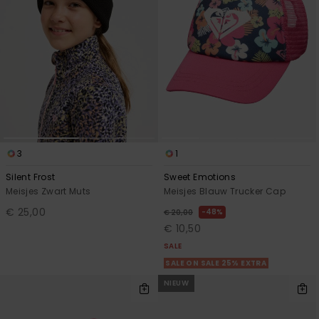
3
1
Silent Frost
Sweet Emotions
Meisjes Zwart Muts
Meisjes Blauw Trucker Cap
€ 25,00
48%
€ 20,00
€ 10,50
SALE
SALE ON SALE 25% EXTRA
NIEUW