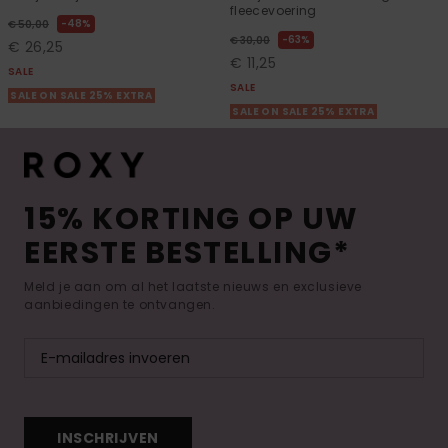
fleecevoering
48%
€ 50,00
63%
€ 30,00
€ 26,25
€ 11,25
SALE
SALE
SALE ON SALE 25% EXTRA
SALE ON SALE 25% EXTRA
15% KORTING OP UW
EERSTE BESTELLING*
Meld je aan om al het laatste nieuws en exclusieve
aanbiedingen te ontvangen.
INSCHRIJVEN