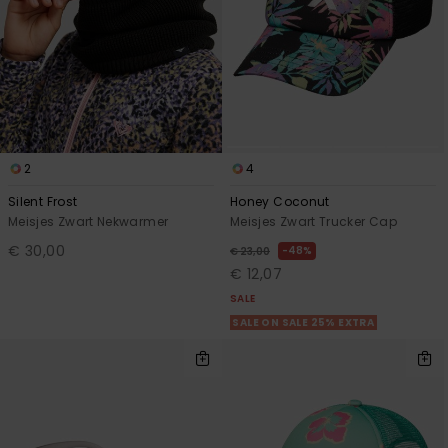
2
4
Silent Frost
Honey Coconut
Meisjes Zwart Nekwarmer
Meisjes Zwart Trucker Cap
€ 30,00
48%
€ 23,00
€ 12,07
SALE
SALE ON SALE 25% EXTRA