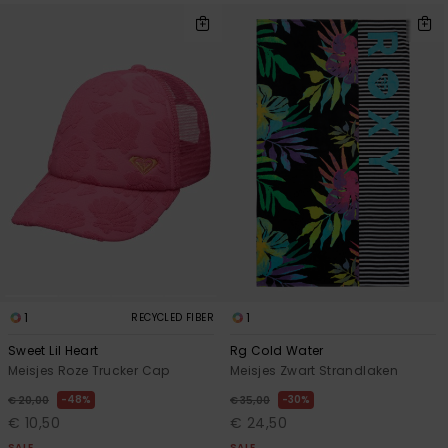
1
1
RECYCLED FIBER
Sweet Lil Heart
Rg Cold Water
Meisjes Roze Trucker Cap
Meisjes Zwart Strandlaken
48%
30%
€ 20,00
€ 35,00
€ 10,50
€ 24,50
SALE
SALE