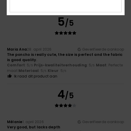
Ik raad dit product aan
5
/5
Maria Ana
28. april 2026
Geverifieerde aankoop
The poncho is really cute, the size is perfect and the fabric
is good quality.
Comfort
: 5
Prijs-kwaliteitverhouding
: 5
Maat
: Perfecte
/5
/5
maat
Materiaal
: 5
Kleur
: 5
/5
/5
Ik raad dit product aan
4
/5
Mélanie
1. april 2026
Geverifieerde aankoop
Very good, but lacks depth