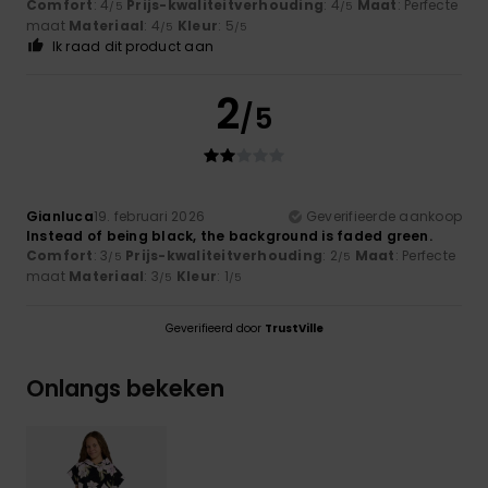
Comfort
: 4
Prijs-kwaliteitverhouding
: 4
Maat
: Perfecte
/5
/5
maat
Materiaal
: 4
Kleur
: 5
/5
/5
Ik raad dit product aan
2
/5
Gianluca
19. februari 2026
Geverifieerde aankoop
Instead of being black, the background is faded green.
Comfort
: 3
Prijs-kwaliteitverhouding
: 2
Maat
: Perfecte
/5
/5
maat
Materiaal
: 3
Kleur
: 1
/5
/5
Geverifieerd door
TrustVille
Onlangs bekeken