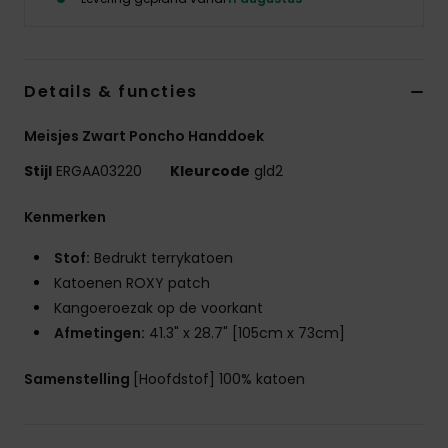
Swim
Kleding
Details & functies
Accessoires
Meisjes Zwart Poncho Handdoek
Stijl
ERGAA03220
Kleurcode
gld2
Schoenen
Kenmerken
Fitness
Stof:
Bedrukt terrykatoen
Katoenen ROXY patch
Snow
Kangoeroezak op de voorkant
Afmetingen:
41.3" x 28.7" [105cm x 73cm]
Samenstelling
[Hoofdstof] 100% katoen