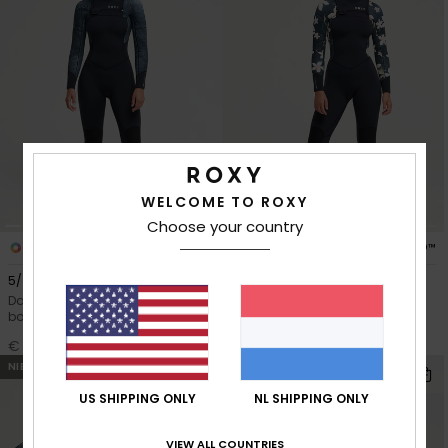
WELCOME TO ROXY
Choose your country
2
6
PRIMALOFT® BIO™
PRIMALOFT® BIO™
5/4 Swell Natural
4/3 Swell Natural
Dames Zwart Wetsuit met een
Dames Zwart Wetsuit met een
borstrits en capuchon
Borstrits
€ 320,00
€ 290,00
NIEUW
NIEUW
US SHIPPING ONLY
NL SHIPPING ONLY
VIEW ALL COUNTRIES