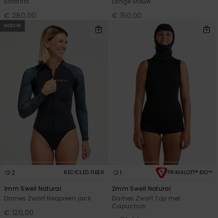
Borstrits
Lange Mouw
€ 280,00
€ 150,00
NIEUW
2
1
RECYCLED FIBER
PRIMALOFT® BIO™
1mm Swell Natural
2mm Swell Natural
Dames Zwart Neopreen jack
Dames Zwart Top met
Capuchon
€ 120,00