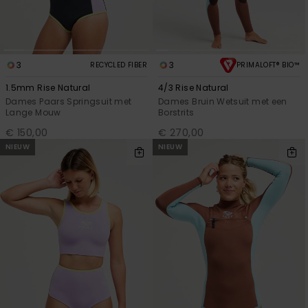
Swim
Kleding
3
3
RECYCLED FIBER
PRIMALOFT® BIO™
1.5mm Rise Natural
4/3 Rise Natural
Accessoires
Dames Paars Springsuit met
Dames Bruin Wetsuit met een
Lange Mouw
Borstrits
Schoenen
€ 150,00
€ 270,00
NIEUW
NIEUW
Fitness
Snow