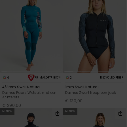
4
2
PRIMALOFT® BIO™
RECYCLED FIBER
4/3mm Swell Natural
1mm Swell Natural
Dames Paars Wetsuit met een
Dames Zwart Neopreen jack
Achterrits
€ 130,00
€ 290,00
NIEUW
NIEUW