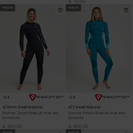
€ 70,00
NIEUW
NIEUW
4
6
PRIMALOFT® BIO™
PRIMALOFT® BIO™
4/3mm Swell Natural
4/3 Swell Natural
Dames Zwart Wetsuit met een
Dames Paars Wetsuit met een
Achterrits
Borstrits
€ 290,00
€ 290,00
NIEUW
NIEUW