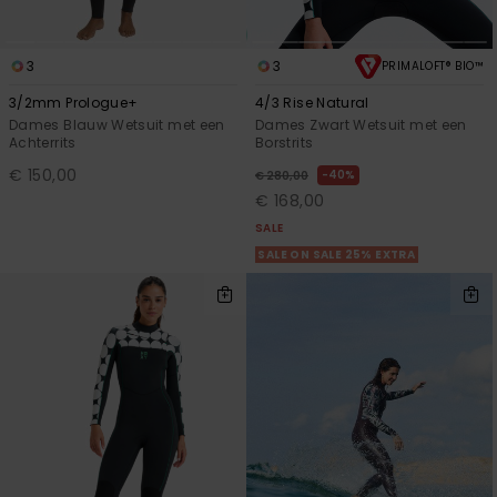
3
3
PRIMALOFT® BIO™
3/2mm Prologue+
4/3 Rise Natural
Dames Blauw Wetsuit met een
Dames Zwart Wetsuit met een
Achterrits
Borstrits
€ 150,00
40%
€ 280,00
€ 168,00
SALE
SALE ON SALE 25% EXTRA