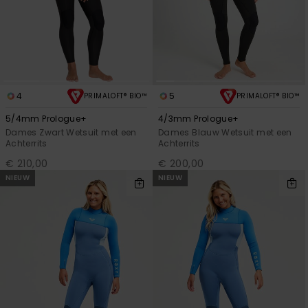
4
5
PRIMALOFT® BIO™
PRIMALOFT® BIO™
5/4mm Prologue+
4/3mm Prologue+
Dames Zwart Wetsuit met een
Dames Blauw Wetsuit met een
Achterrits
Achterrits
€ 210,00
€ 200,00
NIEUW
NIEUW