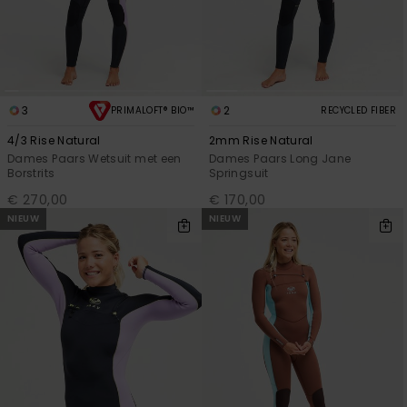
FAQ
Playsuits
Riemen &
Snowboard
bekijken
Technische
portemonne
ROXY APP
tassen
Shorts
Surf
Handschoen
VERLANGLIJST
Snow
& sjaals
3
2
PRIMALOFT® BIO™
RECYCLED FIBER
Rokken
Accessoires
Schultassen
Schoolartik
4/3 Rise Natural
2mm Rise Natural
Hoeden &
Dames Paars Wetsuit met een
Dames Paars Long Jane
mutsen
Borstrits
Springsuit
Accessoires
€ 270,00
€ 170,00
NIEUW
NIEUW
Zonnebrillen
Wetsuits
Rashguards
neopreen
accessoires