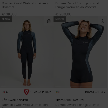
Dames Zwart Wetsuit met een
Dames Zwart Springsuit met
Borstrits
Lange mouwen en Voorrits
€ 310,00
€ 200,00
NIEUW
NIEUW
4
1
PRIMALOFT® BIO™
RECYCLED FIBER
3/2 Swell Natural
2mm Swell Natural
Dames Zwart Wetsuit met een
Dames Zwart Springsuit met