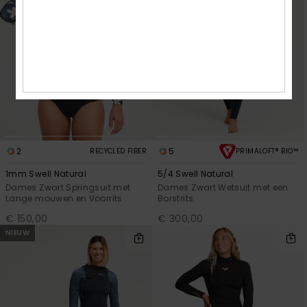
2
5
RECYCLED FIBER
PRIMALOFT® BIO™
1mm Swell Natural
5/4 Swell Natural
Dames Zwart Springsuit met
Dames Zwart Wetsuit met een
Lange mouwen en Voorrits
Borstrits
€ 150,00
€ 300,00
NIEUW