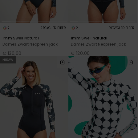
Swim
Kleding
2
2
RECYCLED FIBER
RECYCLED FIBER
1mm Swell Natural
1mm Swell Natural
Accessoires
Dames Zwart Neopreen jack
Dames Zwart Neopreen jack
€ 130,00
€ 120,00
Schoenen
NIEUW
Fitness
Snow