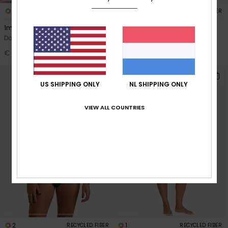
1
1
RECYCLED FIBER
RECYCLED FIBER
1mm Swell Series
1mm Rise Natural
Dames Zwart Wetsuit jack
Dames Zwart Short Jane
Springsuit
€ 110,00
€ 120,00
US SHIPPING ONLY
NL SHIPPING ONLY
VIEW ALL COUNTRIES
2
1
RECYCLED FIBER
RECYCLED FIBER