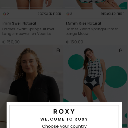
2
3
RECYCLED FIBER
RECYCLED FIBER
1mm Swell Natural
1.5mm Rise Natural
Dames Zwart Springsuit met
Dames Zwart Springsuit met
Lange mouwen en Voorrits
Lange Mouw
€ 150,00
€ 150,00
WELCOME TO ROXY
Choose your country