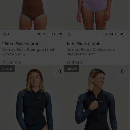
FAQ
Playsuits
Riemen &
Snowboard
bekijken
Technische
portemonne
ROXY APP
tassen
Shorts
Surf
Handschoen
VERLANGLIJST
Snow
& sjaals
3
1
RECYCLED FIBER
RECYCLED FIBER
Rokken
Accessoires
Schultassen
Schoolartik
1.5mm Rise Natural
1mm Rise Natural
Hoeden &
Dames Bruin Springsuit met
Dames Paars Omkeerbare
mutsen
Lange Mouw
Neopreen Short
Accessoires
€ 150,00
€ 60,00
NIEUW
NIEUW
Zonnebrillen
Wetsuits
Rashguards
neopreen
accessoires