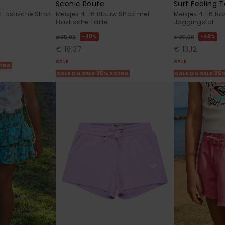
r
Scenic Route
Surf Feeling T
Elastische Short
Meisjes 4-16 Blauw Short met
Meisjes 4-16 Ro
Elastische Taille
Joggingstof
48%
48%
€ 35,00
€ 25,00
€ 18,37
€ 13,12
SALE
SALE
XTRA
SALE ON SALE 25% EXTRA
SALE ON SALE 25