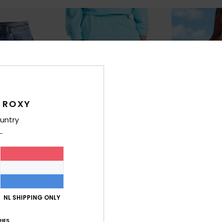
 ROXY
untry
2
1
RECYCLED FIBER
Surfing By Sunlight
Over The Wav
NL SHIPPING ONLY
 Halflange denim
Meisjes 4-16 Blauw Joggingbroek
Meisjes 4-16 Pa
elastische taille
63%
€ 40,00
IES
48%