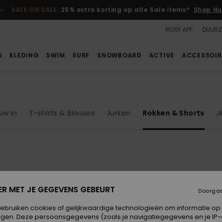
SALE ON SALE
25% extra korting op alle Sale items*
Shop Nu
ROXY APP
DUURZ
S
KLEDING
SWIM
SURF
SNOWBOARD
ACTIVE
ACCESSOIR
uw in
T-shirts & Blouses
Jurken
Rokken & Shorts
J
ER MET JE GEGEVENS GEBEURT
Doorga
gebruiken cookies of gelijkwaardige technologieën om informatie op
egen. Deze persoonsgegevens (zoals je navigatiegegevens en je IP