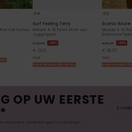
4
2
Surf Feeling Terry
Scenic Route
 Rok met ruches
Meisjes 4-16 Paars Short van
Meisjes 4-16 Ro
Joggingstof
Elastische Taill
48%
48%
€ 25,00
€ 35,00
€ 13,12
€ 18,37
SALE
SALE
XTRA
SALE ON SALE 25% EXTRA
SALE ON SALE 25
G OP UW EERSTE
*
 en exclusieve aanbiedingen te ontvangen.