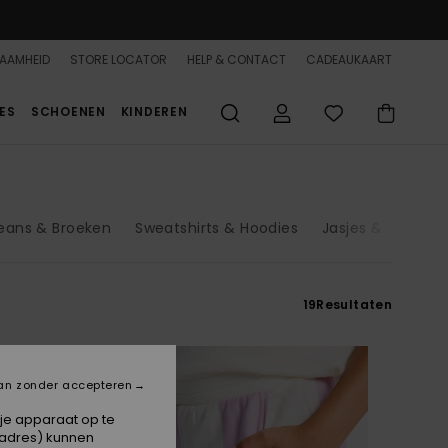
AAMHEID
STORE LOCATOR
HELP & CONTACT
CADEAUKAART
ES
SCHOENEN
KINDEREN
eans & Broeken
Sweatshirts & Hoodies
Jasjes & Jassen
19
Resultaten
an zonder accepteren
 je apparaat op te
-adres) kunnen