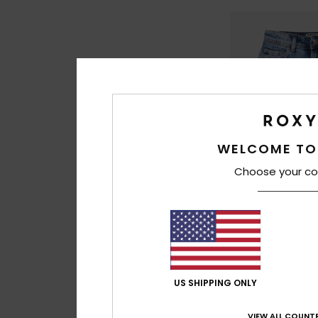
WELCOME TO
Choose your co
1
Glossy Candy
US SHIPPING ONLY
Meisjes 4-16 Blauw
rok
€ 45,00
VIEW ALL COUNTR