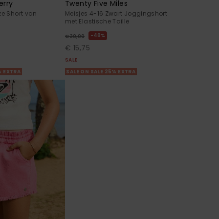
erry
Twenty Five Miles
ze Short van
Meisjes 4-16 Zwart Joggingshort
met Elastische Taille
48%
€ 30,00
€ 15,75
SALE
% EXTRA
SALE ON SALE 25% EXTRA