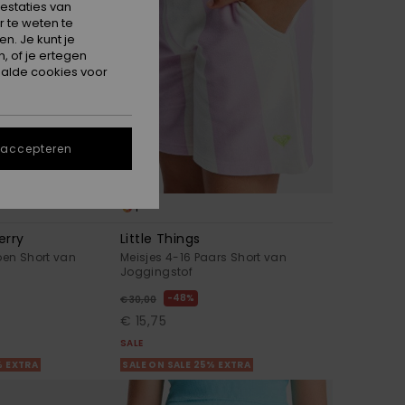
estaties van
 te weten te
n. Je kunt je
, of je ertegen
alde cookies voor
 accepteren
1
erry
Little Things
oen Short van
Meisjes 4-16 Paars Short van
Joggingstof
48%
€ 30,00
€ 15,75
SALE
% EXTRA
SALE ON SALE 25% EXTRA