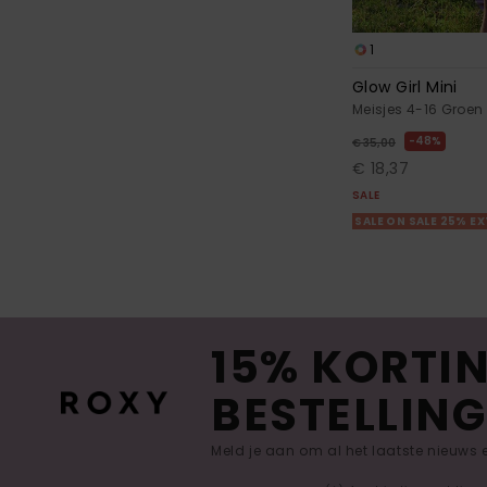
1
Glow Girl Mini
Meisjes 4-16 Groen
48%
€ 35,00
€ 18,37
SALE
SALE ON SALE 25% E
15% KORTIN
BESTELLING
Meld je aan om al het laatste nieuws