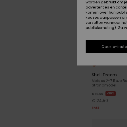
worden gebruikt om je
advertenties en conte
komen over hun publie
keuzes aanpassen om c
verzetten wanneer he
publieksmeting). Ga v
Cookie-inste
1
Shell Dream
Meisjes 2-7 Roze 
Strandmodel
30%
€ 35,00
€ 24,50
SALE