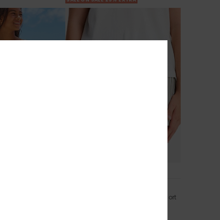
1
es Mini
Lekeitio Bay Printed
ars Rok met
Meisjes 4-16 Groen Elastische Short
48%
€ 30,00