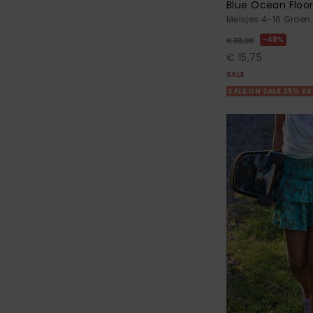
Blue Ocean Floo
Meisjes 4-16 Groen 
48%
€ 30,00
€ 15,75
SALE
SALE ON SALE 25% E