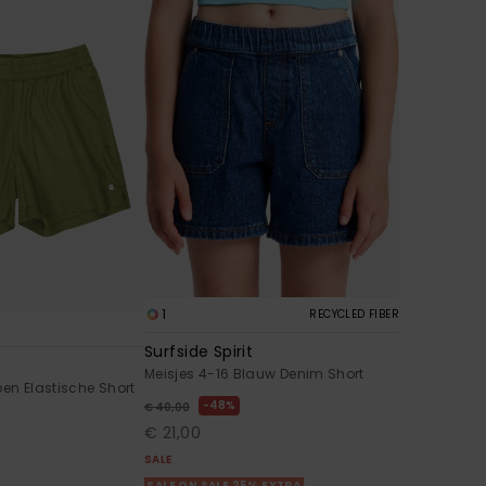
1
RECYCLED FIBER
Surfside Spirit
Meisjes 4-16 Blauw Denim Short
oen Elastische Short
48%
€ 40,00
€ 21,00
SALE
SALE ON SALE 25% EXTRA