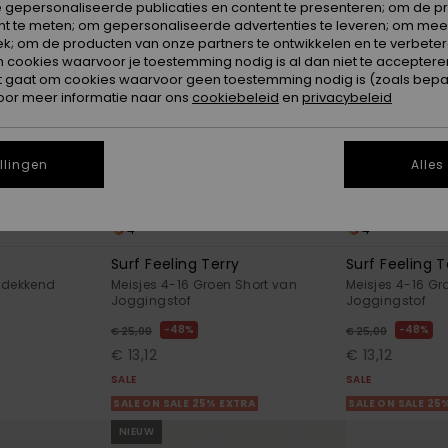
 gepersonaliseerde publicaties en content te presenteren; om de pr
nt te meten; om gepersonaliseerde advertenties te leveren; om meer
k; om de producten van onze partners te ontwikkelen en te verbetere
ookies waarvoor je toestemming nodig is al dan niet te accepteren
t gaat om cookies waarvoor geen toestemming nodig is (zoals bepa
oor meer informatie naar ons
cookiebeleid
en
privacybeleid
llingen
Alles
4
4
Surf Feeling Terry
Surf Feeling T
Bedekkend
Meisjes 4-16 Groen Short van
Meisjes 4-16 Gr
Joggingstof
Joggingstof
48%
48%
€ 25,00
€ 25,00
€ 13,12
€ 13,12
SALE
SALE
SALE ON SALE 25% EXTRA
SALE ON SALE 25
NIEUW