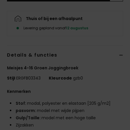
Swim
Thuis of bij een afhaalpunt
Kleding
Levering gepland vanaf
12 augustus
Accessoires
Details & functies
Schoenen
Meisjes 4-16 Groen Joggingbroek
Fitness
Stijl
ERGFB03343
Kleurcode
gzb0
Snow
Kenmerken
Stof:
modal, polyester en elastaan [205 g/m2]
pasvorm:
model met wijde pijpen
Gulp/Taille:
model met een hoge taille
Zijzakken