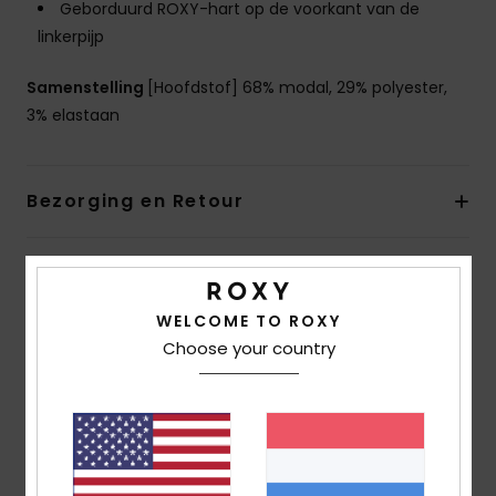
Geborduurd ROXY-hart op de voorkant van de
linkerpijp
Samenstelling
[Hoofdstof] 68% modal, 29% polyester,
3% elastaan
Bezorging en Retour
Reviews van klanten
WELCOME TO ROXY
Choose your country
Gemiddelde score
5.0
/5