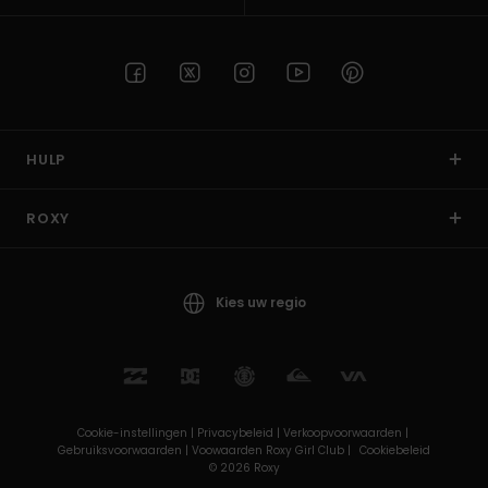
HULP
ROXY
Kies uw regio
Cookie-instellingen |
Privacybeleid |
Verkoopvoorwaarden |
Gebruiksvoorwaarden |
Voowaarden Roxy Girl Club |
Cookiebeleid
© 2026 Roxy