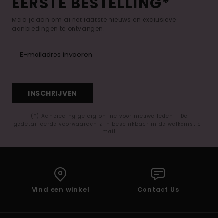
EERSTE BESTELLING*
Meld je aan om al het laatste nieuws en exclusieve
aanbiedingen te ontvangen.
INSCHRIJVEN
(*) Aanbieding geldig online voor nieuwe leden - De
gedetailleerde voorwaarden zijn beschikbaar in de welkomst e-
mail
Vind een winkel
Contact Us