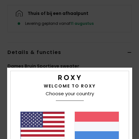
Swim
Thuis of bij een afhaalpunt
Kleding
Levering gepland vanaf
11 augustus
Accessoires
Details & functies
Schoenen
Dames Bruin Sportieve sweater
Fitness
Stijl
ERJFT05121
Kleurcode
ckv0
WELCOME TO ROXY
Kenmerken
Choose your country
Snow
Materiaal:
Superzachte stretchstof met een
zachte feel
Pasvorm:
Normale Pasvorm Met Raglanmouwen
Kenmerken:
Hoge Kraag
Geribde boorden