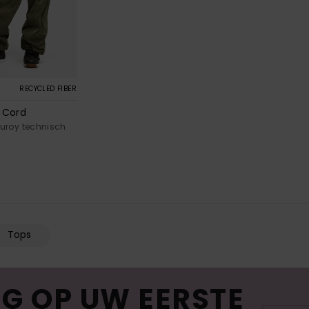
RECYCLED FIBER
r Cord
uroy technisch
Tops
G OP UW EERSTE