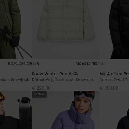
5
1
RECYCLED FIBER
RECYCLED FIBER
Snow Winter Rebel 10K
15K Alofted Pu
nisch Snowjack
Dames Grijs Technisch Snowjack
Dames Zwart T
€ 220,00
€ 350,00
NIEUW