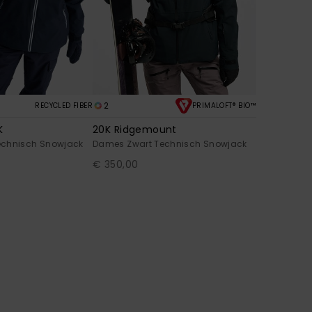
2
RECYCLED FIBER
PRIMALOFT® BIO™
K
20K Ridgemount
echnisch Snowjack
Dames Zwart Technisch Snowjack
€ 350,00