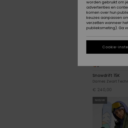
worden gebruikt om je
advertenties en conte
komen over hun publie
keuzes aanpassen om c
verzetten wanneer he
publieksmeting). Ga v
Cookie-inste
2
Snowdrift 15K
Dames Zwart Tech
€ 240,00
NIEUW