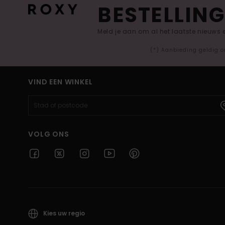
BESTELLING
Meld je aan om al het laatste nieuws
(*) Aanbieding geldig o
VIND EEN WINKEL
VOLG ONS
Kies uw regio