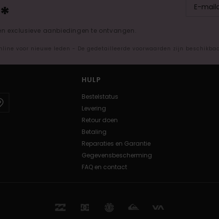
*
 en exclusieve aanbiedingen te ontvangen.
nline voor nieuwe leden - De gedetailleerde voorwaarden zijn beschikba
HULP
Bestelstatus
Levering
Retour doen
Betaling
Reparaties en Garantie
Gegevensbescherming
FAQ en contact