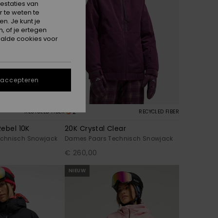
estaties van
 te weten te
n. Je kunt je
, of je ertegen
alde cookies voor
 accepteren
2
RECYCLED FIBER
RECYCLED FIBER
ebel 10K
20K Crystal Clear
chnisch Snowjack
Dames Paars Technisch Snowjack
€ 260,00
NIEUW