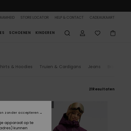
AAMHEID
STORE LOCATOR
HELP & CONTACT
CADEAUKAART
ES
SCHOENEN
KINDEREN
hirts & Hoodies
Truien & Cardigans
Jeans
Broeken
21
Resultaten
NIEUW
an zonder accepteren
 je apparaat op te
-adres) kunnen