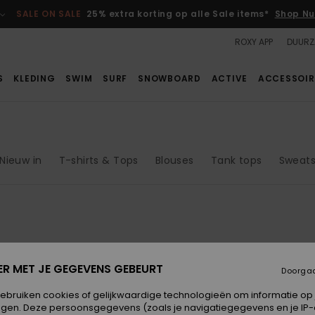
SALE ON SALE
25% extra korting op alle Sale items*
Shop Nu
ROXY APP
DUURZ
S
KLEDING
SWIM
SURF
SNOWBOARD
ACTIVE
ACCESSOIR
Nieuw in
T-shirts & Tops
Blouses
Tank tops
Sweats
NIEUW
ER MET JE GEGEVENS GEBEURT
Doorga
gebruiken cookies of gelijkwaardige technologieën om informatie op
egen. Deze persoonsgegevens (zoals je navigatiegegevens en je IP