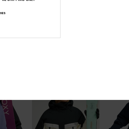
IES
1
3
RECYCLED FIBER
RECYCLED FIBER
Vertex
20K Ice Boun
isch Snowjack
Dames Paars Technisch Snowjack
Dames Beige T
€ 150,00
€ 300,00
NIEUW