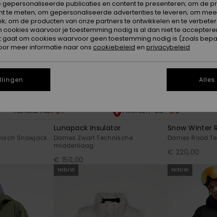
 gepersonaliseerde publicaties en content te presenteren; om de pr
nt te meten; om gepersonaliseerde advertenties te leveren; om meer
k; om de producten van onze partners te ontwikkelen en te verbetere
ookies waarvoor je toestemming nodig is al dan niet te accepteren
t gaat om cookies waarvoor geen toestemming nodig is (zoals bepa
oor meer informatie naar ons
cookiebeleid
en
privacybeleid
llingen
Alles
1
5
RECYCLED FIBER
PRIMALOFT® BIO™
Lunapack Insulator
Snow Winter R
nisch Snowjack
Dames Zwart Technische
Dames Rood Te
middenlaag
€ 220,00
€ 150,00
NIEUW
NIEUW