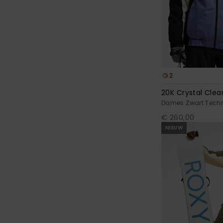
2
20K Crystal Clea
Dames Zwart Tech
€ 260,00
NIEUW