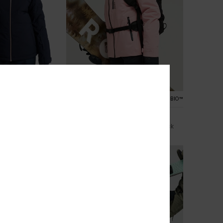
2
RECYCLED FIBER
PRIMALOFT® BIO™
y 10K
20K Ridgemount
echnisch Snowjack
Dames Roze Technisch Snowjack
€ 350,00
NIEUW