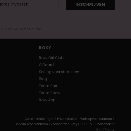
INSCHRIJVEN
ar in de welkomst e-mail
ROXY
Roxy Girl Club
Giftcard
Korting voor studenten
Blog
Team Surf
Team Snow
Roxy App
Cookie-instellingen |
Privacybeleid |
Verkoopvoorwaarden |
Gebruiksvoorwaarden |
Voowaarden Roxy Girl Club |
Cookiebeleid
© 2026 Roxy