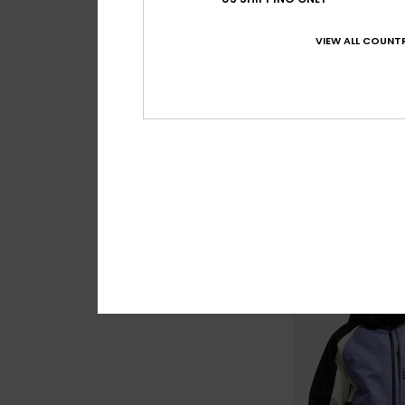
VIEW ALL COUNTR
3
20K Ice Bounded
Dames Grijs Techn
€ 300,00
NIEUW