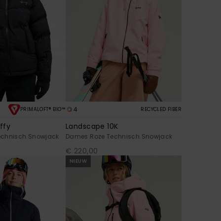
4
PRIMALOFT® BIO™
RECYCLED FIBER
ffy
Landscape 10K
echnisch Snowjack
Dames Roze Technisch Snowjack
€ 220,00
NIEUW