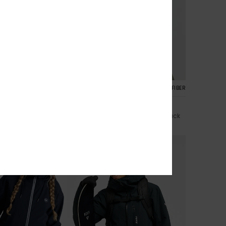
2
RECYCLED FIBER
RECYCLED FIBER
ded
15K Glacial Grace
echnisch Snowjack
Dames Groen Technisch Snowjack
€ 300,00
NIEUW