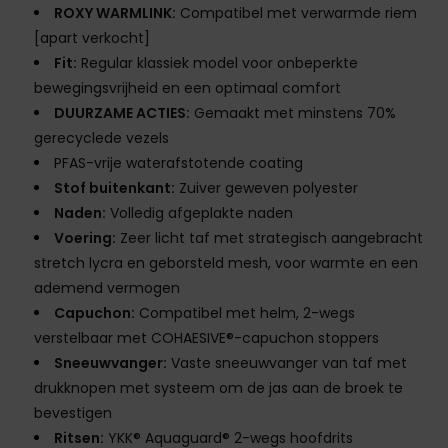
ROXY WARMLINK:
Compatibel met verwarmde riem
[apart verkocht]
Fit:
Regular klassiek model voor onbeperkte
bewegingsvrijheid en een optimaal comfort
DUURZAME ACTIES:
Gemaakt met minstens 70%
gerecyclede vezels
PFAS-vrije waterafstotende coating
Stof buitenkant:
Zuiver geweven polyester
Naden:
Volledig afgeplakte naden
Voering:
Zeer licht taf met strategisch aangebracht
stretch lycra en geborsteld mesh, voor warmte en een
ademend vermogen
Capuchon:
Compatibel met helm, 2-wegs
verstelbaar met COHAESIVE®-capuchon stoppers
Sneeuwvanger:
Vaste sneeuwvanger van taf met
drukknopen met systeem om de jas aan de broek te
bevestigen
Ritsen:
YKK® Aquaguard® 2-wegs hoofdrits