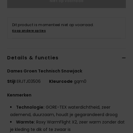
Niet op voorraad
Swim
Kleding
Dit product is momenteel niet op voorraad.
Koop andere opties
Accessoires
Schoenen
Details & functies
Dames Groen Technisch Snowjack
Fitness
Stijl
ERJTJ03506
Kleurcode
gqm0
Snow
Kenmerken
Technologie:
GORE-TEX waterdichtheid, zeer
ademend, duurzaam, houdt je gegarandeerd droog
Warmte:
Roxy WarmFlight X2, zeer warm zonder dat
je kleding te dik of te zwaar is