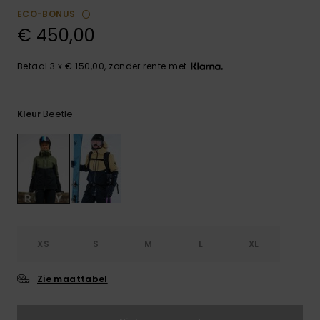
FAQ
Playsuits
Riemen &
Snowboard
bekijken
ECO-BONUS
Technische
portemonne
€ 450,00
ROXY APP
tassen
Shorts
Surf
Handschoen
Betaal 3 x € 150,00, zonder rente met
VERLANGLIJST
Snow
& sjaals
Rokken
Accessoires
Schultassen
Schoolartik
Beetle
Kleur
Hoeden &
mutsen
Accessoires
Zonnebrillen
Wetsuits
XS
S
M
L
XL
Rashguards
neopreen
Zie maattabel
accessoires