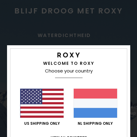
BLIJF DROOG MET ROXY
WATERDICHTHEID
WELCOME TO ROXY
Choose your country
De ultieme lichte, ademende
Wein
waterdichte stof voor alle
sup
weersomstandigheden, producten
US SHIPPING ONLY
NL SHIPPING ONLY
gemaakt met Gore-Tex® stof doorstaan
de tand des tijds in de meest extreme