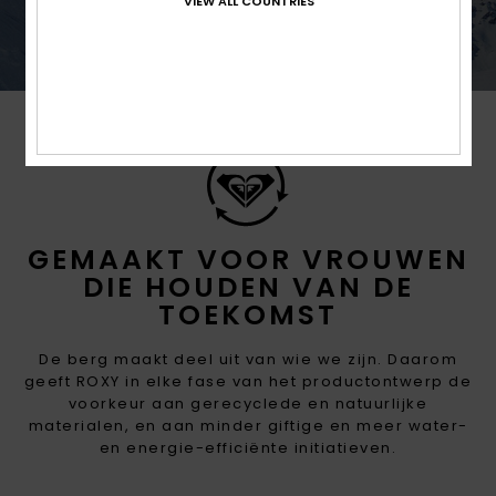
omstandigheden.
VIEW ALL COUNTRIES
GEMAAKT VOOR VROUWEN
DIE HOUDEN VAN DE
TOEKOMST
De berg maakt deel uit van wie we zijn. Daarom
geeft ROXY in elke fase van het productontwerp de
voorkeur aan gerecyclede en natuurlijke
materialen, en aan minder giftige en meer water-
en energie-efficiënte initiatieven.