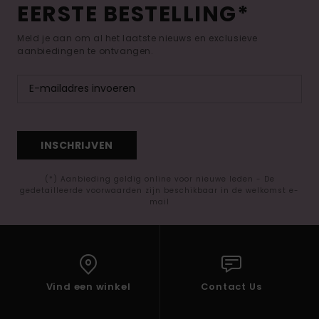
EERSTE BESTELLING*
Meld je aan om al het laatste nieuws en exclusieve
aanbiedingen te ontvangen.
INSCHRIJVEN
(*) Aanbieding geldig online voor nieuwe leden - De
gedetailleerde voorwaarden zijn beschikbaar in de welkomst e-
mail
Vind een winkel
Contact Us