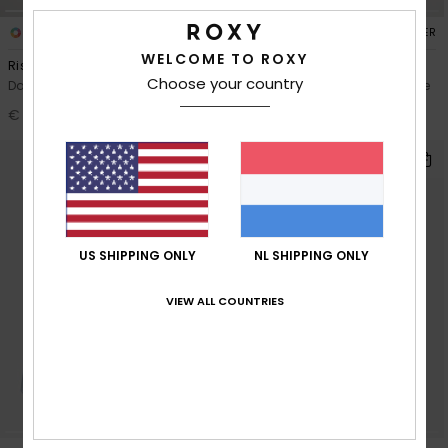
4
2
RECYCLED FIBER
RECYCLED FIBER
WELCOME TO ROXY
Rise & Vibe Sweet
Treasure Soul
Choose your country
Dames Roze Sportfleece
Dames Wit Fleecetrui met Halve
rits
€ 60,00
€ 80,00
US SHIPPING ONLY
NL SHIPPING ONLY
VIEW ALL COUNTRIES