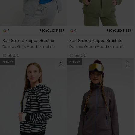
FAQ
Playsuits
Riemen &
Snowboard
bekijken
Technische
portemonne
ROXY APP
tassen
Shorts
Surf
Handschoen
VERLANGLIJST
4
4
Snow
RECYCLED FIBER
RECYCLED FIBER
& sjaals
Rokken
Accessoires
Schultassen
Surf Stoked Zipped Brushed
Surf Stoked Zipped Brushed
Schoolartik
Dames Grijs Hoodie met rits
Dames Groen Hoodie met rits
Hoeden &
mutsen
€ 58,00
€ 58,00
Accessoires
NIEUW
NIEUW
Zonnebrillen
Wetsuits
Rashguards
neopreen
accessoires