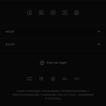
HULP
ROXY
Kies uw regio
Cookie-instellingen |
Privacybeleid |
Verkoopvoorwaarden |
Gebruiksvoorwaarden |
Voowaarden Roxy Girl Club |
Cookiebeleid
© 2026 Roxy