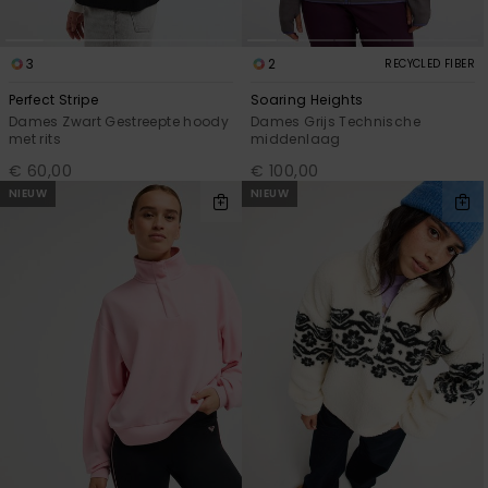
Swim
3
2
RECYCLED FIBER
Kleding
Perfect Stripe
Soaring Heights
Dames Zwart Gestreepte hoody
Dames Grijs Technische
met rits
middenlaag
Accessoires
€ 60,00
€ 100,00
NIEUW
NIEUW
Schoenen
Fitness
Snow