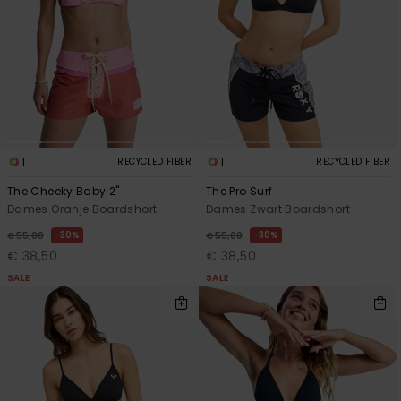
1
1
RECYCLED FIBER
RECYCLED FIBER
The Cheeky Baby 2"
The Pro Surf
Dames Oranje Boardshort
Dames Zwart Boardshort
30%
30%
€ 55,00
€ 55,00
€ 38,50
€ 38,50
SALE
SALE