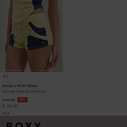
1
Miaou x ROXY Blake
Dames Geel Boardshort
30%
€ 169,00
€ 118,30
SALE