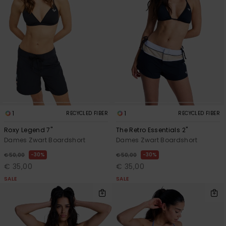
1
1
RECYCLED FIBER
RECYCLED FIBER
Roxy Legend 7"
The Retro Essentials 2"
Dames Zwart Boardshort
Dames Zwart Boardshort
30%
30%
€ 50,00
€ 50,00
€ 35,00
€ 35,00
SALE
SALE