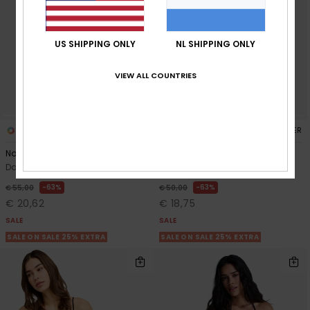
US SHIPPING ONLY
NL SHIPPING ONLY
VIEW ALL COUNTRIES
1
1
RECYCLED FIBER
RECYCLED FIBER
No Bad Waves Printed
Roxy Wave
Dames Groen Boardshort
Dames Rood Boardshort
63%
63%
€ 55,00
€ 50,00
€ 20,62
€ 18,75
SALE
SALE
SALE ON SALE 25% EXTRA
SALE ON SALE 25% EXTRA