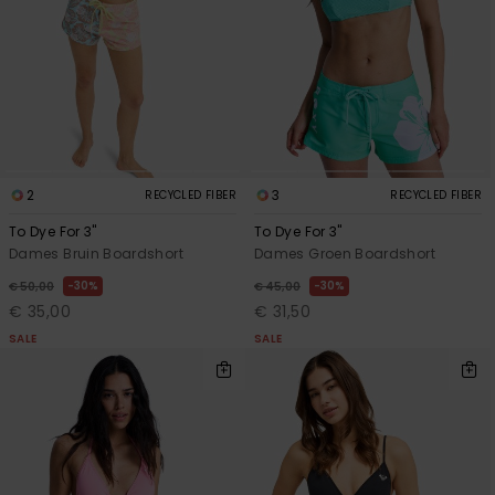
2
3
RECYCLED FIBER
RECYCLED FIBER
To Dye For 3"
To Dye For 3"
Dames Bruin Boardshort
Dames Groen Boardshort
30%
30%
€ 50,00
€ 45,00
€ 35,00
€ 31,50
SALE
SALE