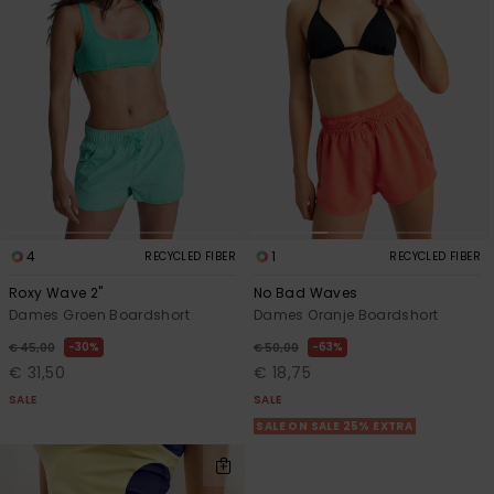
4
1
RECYCLED FIBER
RECYCLED FIBER
Roxy Wave 2"
No Bad Waves
Dames Groen Boardshort
Dames Oranje Boardshort
30%
63%
€ 45,00
€ 50,00
€ 31,50
€ 18,75
SALE
SALE
SALE ON SALE 25% EXTRA