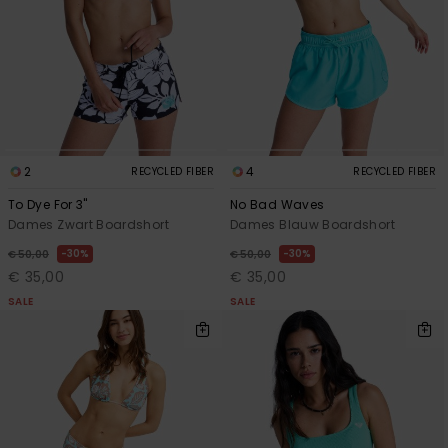
Swim
Kleding
Accessoires
2
4
RECYCLED FIBER
RECYCLED FIBER
Schoenen
To Dye For 3"
No Bad Waves
Dames Zwart Boardshort
Dames Blauw Boardshort
Fitness
30%
30%
€ 50,00
€ 50,00
€ 35,00
€ 35,00
SALE
SALE
Snow