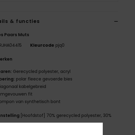
ils & functies
s Paars Muts
RJHA04415
Kleurcode
pjq0
erken
aren:
Gerecycled polyester, acryl
oering:
polar fleece gevoerde bies
iagonaal kabelgebreid
mgevouwen fit
ompon van synthetisch bont
nstelling
[Hoofdstof] 70% gerecycled polyester, 30%