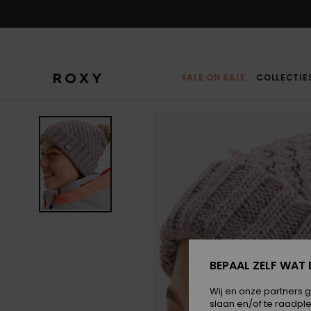
Ga
naar
Productinformatie
SALE ON SALE
COLLECTIE
BEPAAL ZELF WAT 
Wij en onze partners 
slaan en/of te raadpl