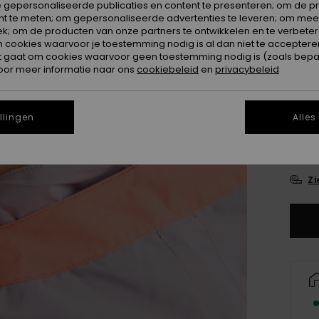
 gepersonaliseerde publicaties en content te presenteren; om de pr
nt te meten; om gepersonaliseerde advertenties te leveren; om meer
Kleur
k; om de producten van onze partners te ontwikkelen en te verbetere
ookies waarvoor je toestemming nodig is al dan niet te accepteren
t gaat om cookies waarvoor geen toestemming nodig is (zoals bepa
oor meer informatie naar ons
cookiebeleid
en
privacybeleid
llingen
Alles
Zi