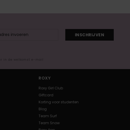
INSCHRIJVEN
ar in de welkomst e-mail
ROXY
Roxy Girl Club
Giftcard
Korting voor studenten
Blog
Team Surf
Team Snow
Roxy App