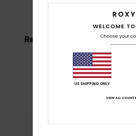
WELCOME TO
Choose your co
Reviews van klanten
US SHIPPING ONLY
VIEW ALL COUNTR
Comfort
Prijs
5.0