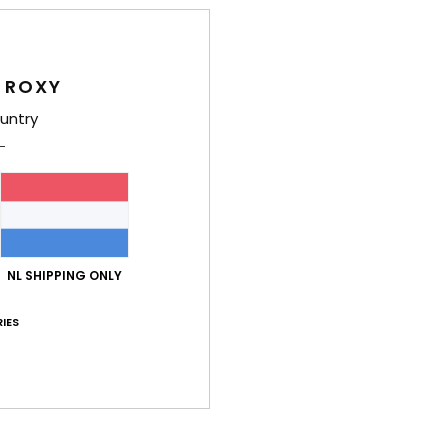
Bez
 ROXY
untry
Gemiddelde score
4.7
/5
NL SHIPPING ONLY
IES
gebaseerd op
3 geverifieerde beoordelingen
sinds december 2025
67% van onze klanten bevelen dit product aan
-kwaliteitverhouding
Maat
Mate
4.7
4
Te klein
Te groot