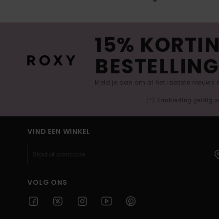
15% KORTIN
BESTELLING
Meld je aan om al het laatste nieuws
(*) Aanbieding geldig o
VIND EEN WINKEL
VOLG ONS