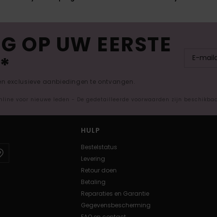
G OP UW EERSTE
*
 en exclusieve aanbiedingen te ontvangen.
nline voor nieuwe leden - De gedetailleerde voorwaarden zijn beschikba
HULP
Bestelstatus
Levering
Retour doen
Betaling
Reparaties en Garantie
Gegevensbescherming
FAQ en contact