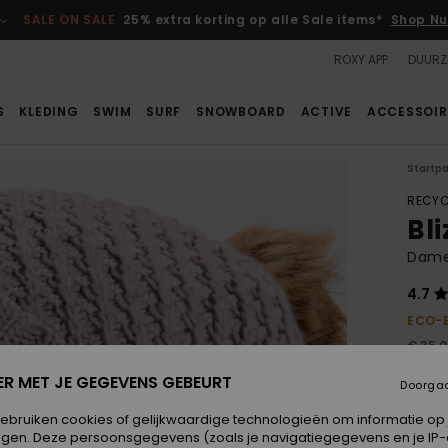
SALE ON SALE
25% extra korting op alle Sale items*
Shop Nu
ROXY APP
DUURZ
S
KLEDING
SWIM
SURF
SNOWBOARD
ACTIVE
ACCESSOIR
Startp
RECYC
Bl
Dame
4.7
ECO-
€ 35,
€ 1
ER MET JE GEGEVENS GEBEURT
Doorga
SALE
gebruiken cookies of gelijkwaardige technologieën om informatie op
SALE 
egen. Deze persoonsgegevens (zoals je navigatiegegevens en je IP