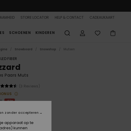
AAMHEID
STORE LOCATOR
HELP & CONTACT
CADEAUKAART
ES
SCHOENEN
KINDEREN
agina
Snowboard
Snowshop
Mutsen
LED FIBER
izzard
s Paars Muts
(3 Reviews)
BONUS
00
63%
3,12
an zonder accepteren
 je apparaat op te
ON SALE 25% EXTRA
-adres) kunnen