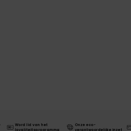
0
Word lid van het
Onze eco-
loyaliteitsprogramma
verantwoordelijke inzet