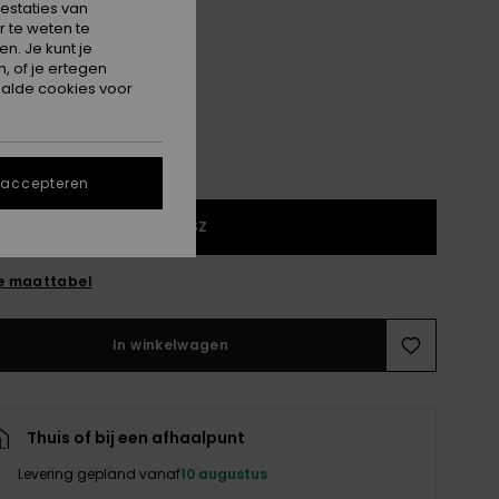
estaties van
 te weten te
Nirvana
n. Je kunt je
, of je ertegen
alde cookies voor
 accepteren
1SZ
e maattabel
In winkelwagen
Thuis of bij een afhaalpunt
Levering gepland vanaf
10 augustus