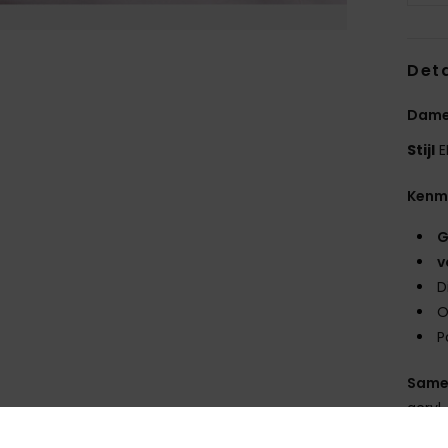
Deta
Dame
Stijl
E
Kenm
G
v
D
O
P
Same
acryl