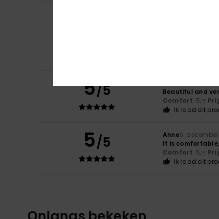
4
/5
Sara
23. februari 
It's very nice, bu
Comfort
: 5
Pri
/5
5
Elodie
5. februari 
/5
Beautiful and ver
Comfort
: 5
Pri
/5
Ik raad dit pr
5
Anne
6. december
/5
It is comfortable
Comfort
: 5
Pri
/5
Ik raad dit pr
Onlangs bekeken