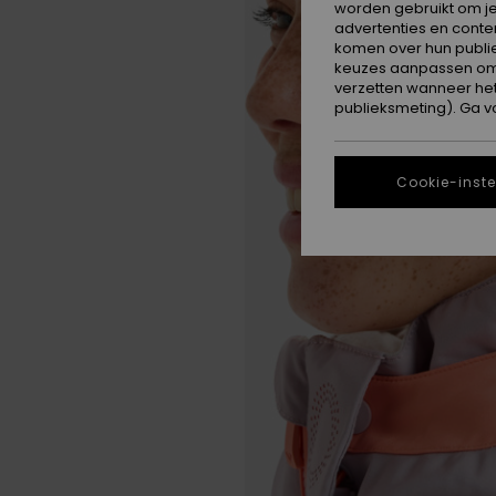
worden gebruikt om je
advertenties en conte
komen over hun publie
keuzes aanpassen om c
verzetten wanneer he
publieksmeting). Ga v
Cookie-inste