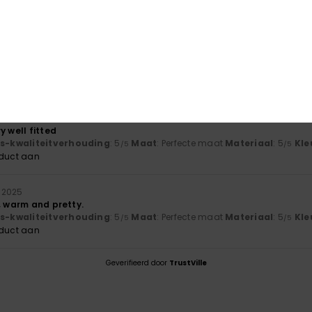
2026
t the colour isn't quite the same as in the photo
js-kwaliteitverhouding
: 4
Materiaal
: 4
Kleur
: 3
/5
/5
/5
2026
y well fitted
js-kwaliteitverhouding
: 5
Maat
: Perfecte maat
Materiaal
: 5
Kle
/5
/5
oduct aan
 2025
, warm and pretty.
js-kwaliteitverhouding
: 5
Maat
: Perfecte maat
Materiaal
: 5
Kle
/5
/5
oduct aan
Geverifieerd door
TrustVille