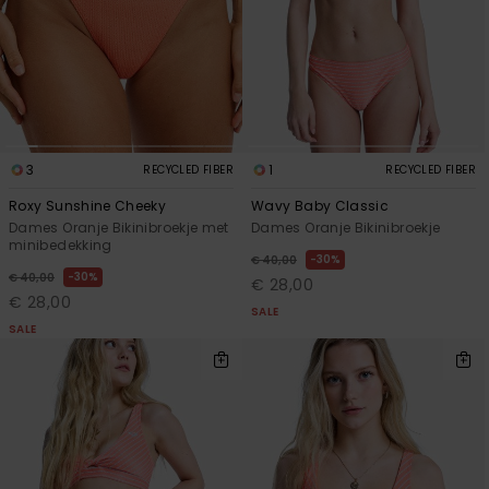
3
1
RECYCLED FIBER
RECYCLED FIBER
Roxy Sunshine Cheeky
Wavy Baby Classic
Dames Oranje Bikinibroekje met
Dames Oranje Bikinibroekje
minibedekking
30%
€ 40,00
30%
€ 40,00
€ 28,00
€ 28,00
SALE
SALE