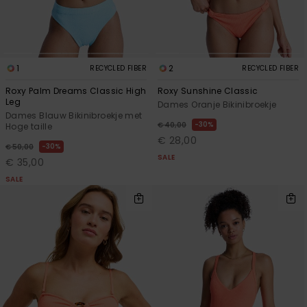
1
2
RECYCLED FIBER
RECYCLED FIBER
Roxy Palm Dreams Classic High
Roxy Sunshine Classic
Leg
Dames Oranje Bikinibroekje
Dames Blauw Bikinibroekje met
30%
€ 40,00
Hoge taille
€ 28,00
30%
€ 50,00
SALE
€ 35,00
SALE