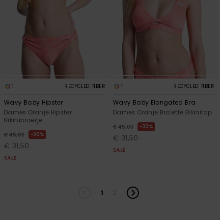
1
1
RECYCLED FIBER
RECYCLED FIBER
Wavy Baby Hipster
Wavy Baby Elongated Bra
Dames Oranje Hipster
Dames Oranje Bralette Bikinitop
Bikinibroekje
30%
€ 45,00
30%
€ 45,00
€ 31,50
€ 31,50
SALE
SALE
1
2