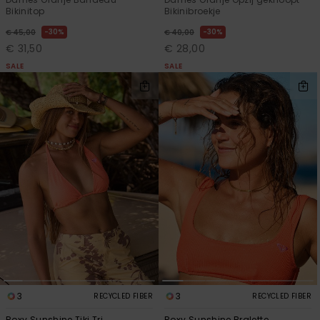
Bikinitop
Bikinibroekje
30%
30%
€ 45,00
€ 40,00
€ 31,50
€ 28,00
SALE
SALE
3
3
RECYCLED FIBER
RECYCLED FIBER
Roxy Sunshine Tiki Tri
Roxy Sunshine Bralette