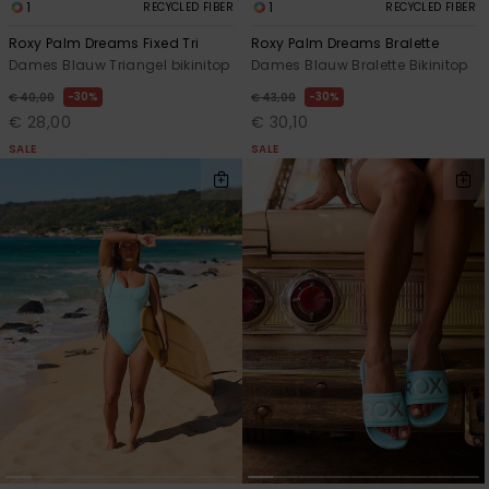
1
1
RECYCLED FIBER
RECYCLED FIBER
Roxy Palm Dreams Fixed Tri
Roxy Palm Dreams Bralette
Dames Blauw Triangel bikinitop
Dames Blauw Bralette Bikinitop
30%
30%
€ 40,00
€ 43,00
€ 28,00
€ 30,10
SALE
SALE