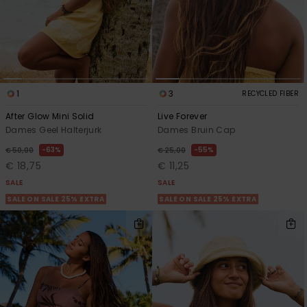
1
3
RECYCLED FIBER
After Glow Mini Solid
Live Forever
Dames Geel Halterjurk
Dames Bruin Cap
63%
55%
€ 50,00
€ 25,00
€ 18,75
€ 11,25
SALE
SALE
SALE ON SALE 25% EXTRA
SALE ON SALE 25% EXTRA