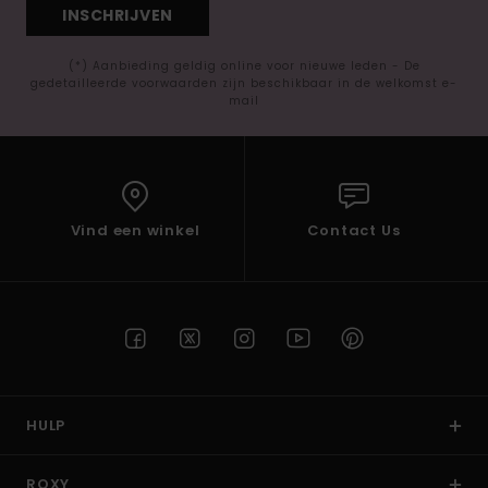
INSCHRIJVEN
(*) Aanbieding geldig online voor nieuwe leden - De
gedetailleerde voorwaarden zijn beschikbaar in de welkomst e-
mail
Vind een winkel
Contact Us
HULP
ROXY