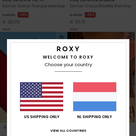
Dames Oranje Triangel bikinitop
Dames Oranje Bralette Bikinitop
30%
30%
€ 40,00
€ 43,00
€ 28,00
€ 30,10
SALE
SALE
WELCOME TO ROXY
Choose your country
US SHIPPING ONLY
NL SHIPPING ONLY
3
1
RECYCLED FIBER
VIEW ALL COUNTRIES