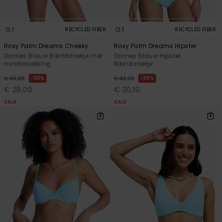
1
1
RECYCLED FIBER
RECYCLED FIBER
Roxy Palm Dreams Cheeky
Roxy Palm Dreams Hipster
Dames Blauw Bikinibroekje met
Dames Blauw Hipster
minibedekking
Bikinibroekje
30%
30%
€ 40,00
€ 43,00
€ 28,00
€ 30,10
SALE
SALE