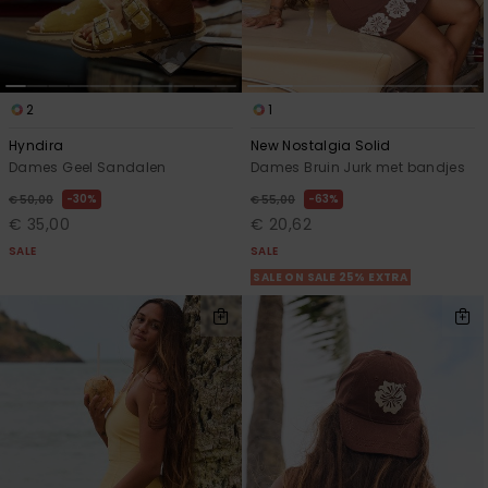
Swim
Kleding
2
1
Accessoires
Hyndira
New Nostalgia Solid
Dames Geel Sandalen
Dames Bruin Jurk met bandjes
30%
63%
€ 50,00
€ 55,00
Schoenen
€ 35,00
€ 20,62
SALE
SALE
Fitness
SALE ON SALE 25% EXTRA
Snow