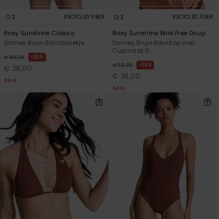
2
2
RECYCLED FIBER
RECYCLED FIBER
Roxy Sunshine Classic
Roxy Sunshine Wire Free Dcup
Dames Bruin Bikinibroekje
Dames Bruin Bikinitop met
Cupmaat D
30%
€ 40,00
30%
€ 50,00
€ 28,00
€ 35,00
SALE
SALE