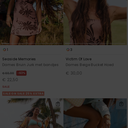
1
3
Seaside Memories
Victim Of Love
Dames Bruin Jurk met bandjes
Dames Beige Bucket Hoed
€ 30,00
63%
€ 60,00
€ 22,50
SALE
SALE ON SALE 25% EXTRA