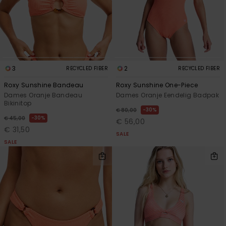
3
2
RECYCLED FIBER
RECYCLED FIBER
Roxy Sunshine Bandeau
Roxy Sunshine One-Piece
Dames Oranje Bandeau
Dames Oranje Eendelig Badpak
Bikinitop
30%
€ 80,00
30%
€ 45,00
€ 56,00
€ 31,50
SALE
SALE