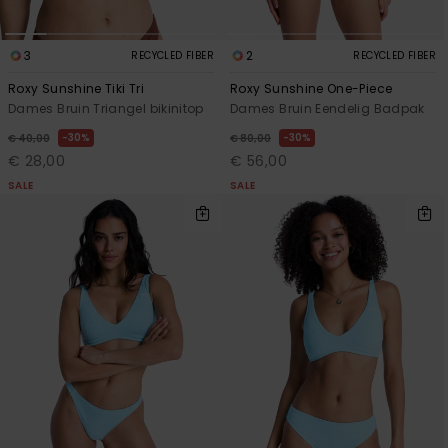
3
2
RECYCLED FIBER
RECYCLED FIBER
Roxy Sunshine Tiki Tri
Roxy Sunshine One-Piece
Dames Bruin Triangel bikinitop
Dames Bruin Eendelig Badpak
30%
30%
€ 40,00
€ 80,00
€ 28,00
€ 56,00
SALE
SALE