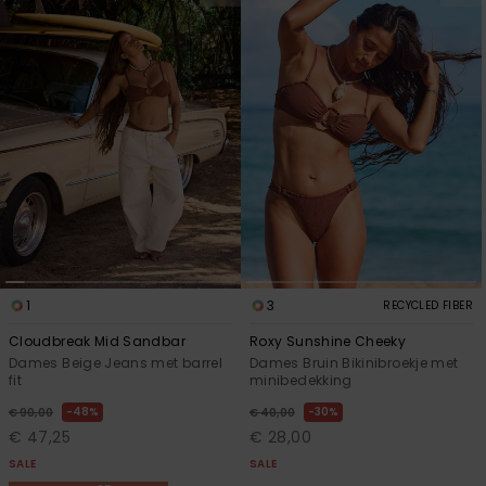
1
3
RECYCLED FIBER
Cloudbreak Mid Sandbar
Roxy Sunshine Cheeky
Dames Beige Jeans met barrel
Dames Bruin Bikinibroekje met
fit
minibedekking
48%
30%
€ 90,00
€ 40,00
€ 47,25
€ 28,00
SALE
SALE