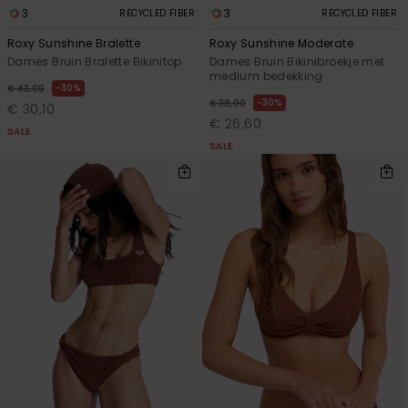
3
3
RECYCLED FIBER
RECYCLED FIBER
Roxy Sunshine Bralette
Roxy Sunshine Moderate
Dames Bruin Bralette Bikinitop
Dames Bruin Bikinibroekje met
medium bedekking
30%
€ 43,00
30%
€ 38,00
€ 30,10
€ 26,60
SALE
SALE