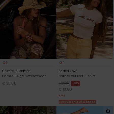
1
4
Cherish Summer
Beach Love
Dames Beige Cowboyhoed
Dames Wit Kort T-shirt
€ 35,00
63%
€ 28,00
€ 10,50
SALE
SALE ON SALE 25% EXTRA