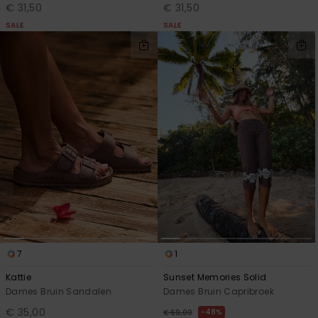
€ 31,50
€ 31,50
SALE
SALE
7
1
Kattie
Sunset Memories Solid
Dames Bruin Sandalen
Dames Bruin Capribroek
€ 35,00
48%
€ 60,00