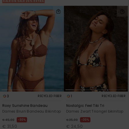
SALE ON SALE 25% EXTRA
3
1
RECYCLED FIBER
RECYCLED FIBER
Roxy Sunshine Bandeau
Nostalgic Feel Tiki Tri
Dames Bruin Bandeau Bikinitop
Dames Zwart Triangel bikinitop
30%
30%
€ 45,00
€ 35,00
€ 31,50
€ 24,50