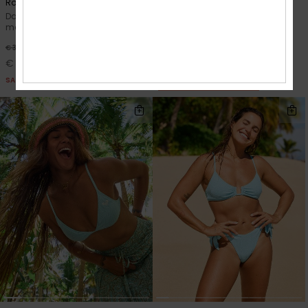
Roxy Sunshine Moderate
Sunset Memories Printed
Dames Oranje Bikinibroekje met
Dames Geel Capribroek
medium bedekking
48%
€ 60,00
30%
€ 38,00
€ 31,50
€ 26,60
SALE
SALE
SALE ON SALE 25% EXTRA