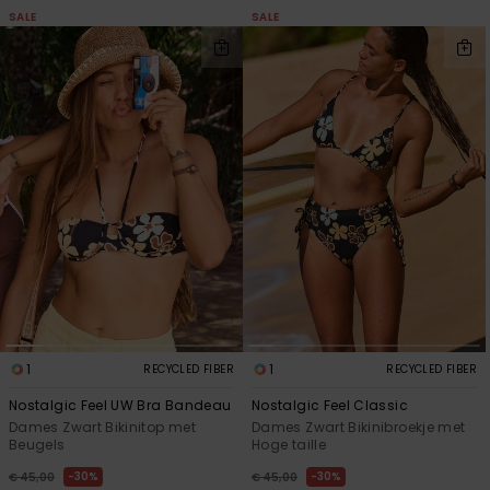
SALE
SALE
1
1
RECYCLED FIBER
RECYCLED FIBER
Nostalgic Feel UW Bra Bandeau
Nostalgic Feel Classic
Dames Zwart Bikinitop met
Dames Zwart Bikinibroekje met
Beugels
Hoge taille
30%
30%
€ 45,00
€ 45,00