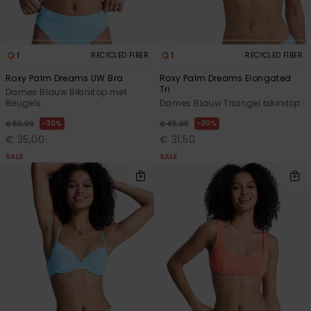
1
1
RECYCLED FIBER
RECYCLED FIBER
Roxy Palm Dreams UW Bra
Roxy Palm Dreams Elongated
Tri
Dames Blauw Bikinitop met
Beugels
Dames Blauw Triangel bikinitop
30%
30%
€ 50,00
€ 45,00
€ 35,00
€ 31,50
SALE
SALE