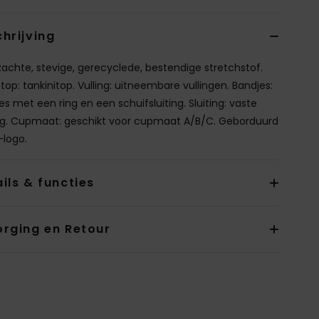
hrijving
 zachte, stevige, gerecyclede, bestendige stretchstof.
top: tankinitop. Vulling: uitneembare vullingen. Bandjes:
es met een ring en een schuifsluiting. Sluiting: vaste
ing. Cupmaat: geschikt voor cupmaat A/B/C. Geborduurd
logo.
ils & functies
orging en Retour