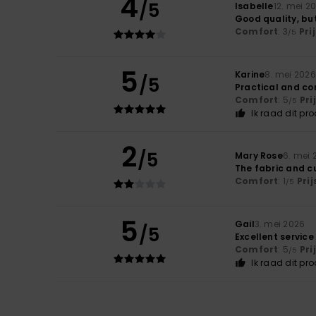
4
/5
Isabelle
12. mei 2
Good quality, but 
Comfort
: 3
Pri
/5
5
Karine
8. mei 2026
/5
Practical and c
Comfort
: 5
Pri
/5
Ik raad dit pr
2
/5
Mary Rose
6. mei 
The fabric and c
Comfort
: 1
Pri
/5
5
Gail
3. mei 2026
/5
Excellent servic
Comfort
: 5
Pri
/5
Ik raad dit pr