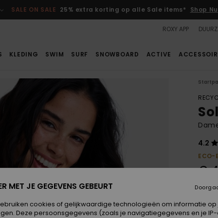
SALE ON SALE
25% extra korting op alle Sale items*
Shop Nu
ROXY APP
DUURZ
S
KLEDING
SWIM
SURF
SNOWBOARD
ACTIVE
ACCESSOIR
Startp
RECYC
Sol
Dames
4.2
ECO-
€ 4
ER MET JE GEGEVENS GEBEURT
Doorga
Betaal
gebruiken cookies of gelijkwaardige technologieën om informatie op
egen. Deze persoonsgegevens (zoals je navigatiegegevens en je IP