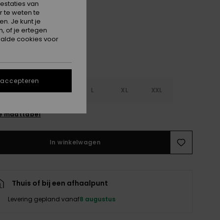
estaties van
Anthracite
 te weten te
n. Je kunt je
, of je ertegen
alde cookies voor
 accepteren
S
S
M
L
XL
XXL
e maattabel
In winkelwagen
Thuis of bij een afhaalpunt
Levering gepland vanaf
8 augustus