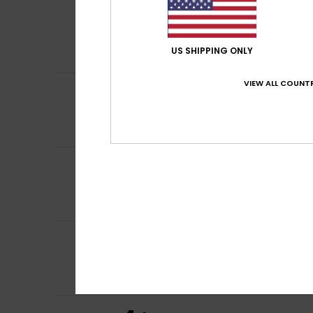
Orla
25. juni 2026
5
/5
It’s a great shap
a good selection 
Comfort
: 5
Pri
/5
US SHIPPING ONLY
Ik raad dit pr
VIEW ALL COUNTR
5
Fanny
21. mei 202
/5
Well-cut
Comfort
: 5
Pri
/5
Ik raad dit pr
3
/5
Dora
15. mei 2026
The fabric is a bi
Comfort
: 3
Pri
/5
5
Joan
15. mei 2026
/5
Perfect Tankini.
Comfort
: 5
Pri
/5
Ik raad dit pr