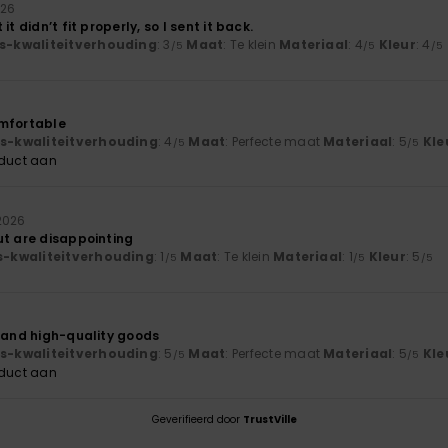
026
it didn’t fit properly, so I sent it back.
js-kwaliteitverhouding
: 3
Maat
: Te klein
Materiaal
: 4
Kleur
: 4
/5
/5
/5
omfortable
js-kwaliteitverhouding
: 4
Maat
: Perfecte maat
Materiaal
: 5
Kle
/5
/5
oduct aan
2026
ut are disappointing
js-kwaliteitverhouding
: 1
Maat
: Te klein
Materiaal
: 1
Kleur
: 5
/5
/5
/5
e and high-quality goods
js-kwaliteitverhouding
: 5
Maat
: Perfecte maat
Materiaal
: 5
Kle
/5
/5
oduct aan
Geverifieerd door
TrustVille