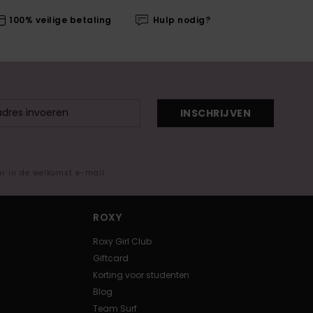
100% veilige betaling
Hulp nodig?
INSCHRIJVEN
ar in de welkomst e-mail
ROXY
Roxy Girl Club
Giftcard
Korting voor studenten
Blog
Team Surf