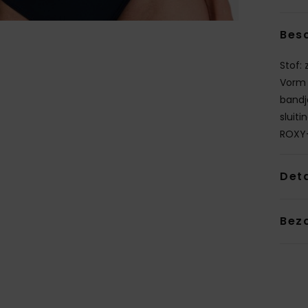
Besc
Stof:
Vorm 
bandj
sluit
ROXY-
Deta
Bez