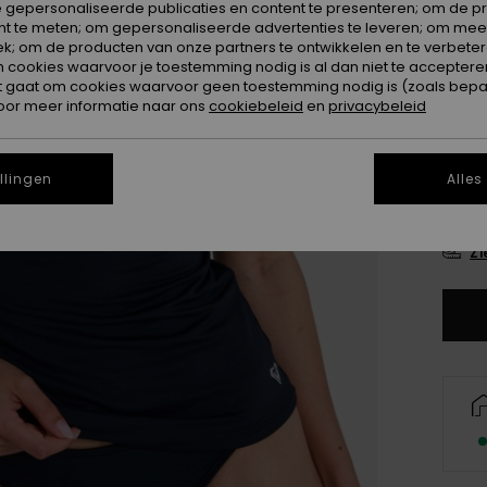
 gepersonaliseerde publicaties en content te presenteren; om de pr
Kleur
nt te meten; om gepersonaliseerde advertenties te leveren; om meer
k; om de producten van onze partners te ontwikkelen en te verbetere
ookies waarvoor je toestemming nodig is al dan niet te accepteren
t gaat om cookies waarvoor geen toestemming nodig is (zoals bepa
oor meer informatie naar ons
cookiebeleid
en
privacybeleid
llingen
Alles
X
Zi