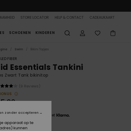
AAMHEID
STORE LOCATOR
HELP & CONTACT
CADEAUKAART
ES
SCHOENEN
KINDEREN
agina
Swim
Bikini Topjes
LED FIBER
id Essentials Tankini
 Zwart Tank bikinitop
(9 Reviews)
BONUS
5,00
an zonder accepteren
 3 x € 15,00, zonder rente met
 je apparaat op te
-adres) kunnen