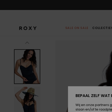
Ga
naar
Productinformatie
SALE ON SALE
COLLECTIE
BEPAAL ZELF WAT 
Wij en onze partners 
slaan en/of te raadpl