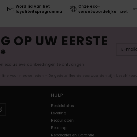
0
Word lid van het
Onze eco-
loyaliteitsprogramma
verantwoordelijke inzet
G OP UW EERSTE
*
 en exclusieve aanbiedingen te ontvangen.
nline voor nieuwe leden - De gedetailleerde voorwaarden zijn beschikba
HULP
Bestelstatus
Levering
Retour doen
Betaling
Reparaties en Garantie