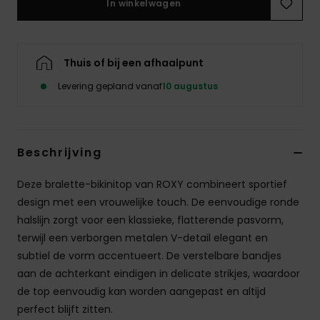
In winkelwagen
Swim
Kleding
Thuis of bij een afhaalpunt
Levering gepland vanaf
10 augustus
Accessoires
Schoenen
Beschrijving
Fitness
Deze bralette-bikinitop van ROXY combineert sportief
design met een vrouwelijke touch. De eenvoudige ronde
Snow
halslijn zorgt voor een klassieke, flatterende pasvorm,
terwijl een verborgen metalen V-detail elegant en
subtiel de vorm accentueert. De verstelbare bandjes
aan de achterkant eindigen in delicate strikjes, waardoor
de top eenvoudig kan worden aangepast en altijd
perfect blijft zitten.