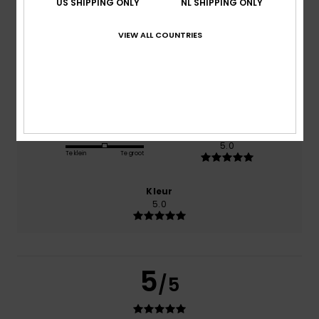
US SHIPPING ONLY
NL SHIPPING ONLY
Comfort
4.0
VIEW ALL COUNTRIES
Prijs-kwaliteitverhouding
3.0
Maat
Materiaal
5.0
Te klein
Te groot
Kleur
5.0
5
/5