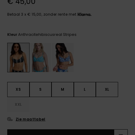
€ 45,00
FAQ
Playsuits
Riemen &
Snowboard
bekijken
Technische
portemonne
ROXY APP
tassen
Betaal 3 x € 15,00, zonder rente met
Shorts
Surf
Handschoen
VERLANGLIJST
Snow
& sjaals
Anthracitehibiscusreal Stripes
Kleur
Rokken
Accessoires
Schultassen
Schoolartik
Hoeden &
mutsen
Accessoires
Zonnebrillen
XS
S
M
L
XL
Wetsuits
XXL
Rashguards
neopreen
Zie maattabel
accessoires