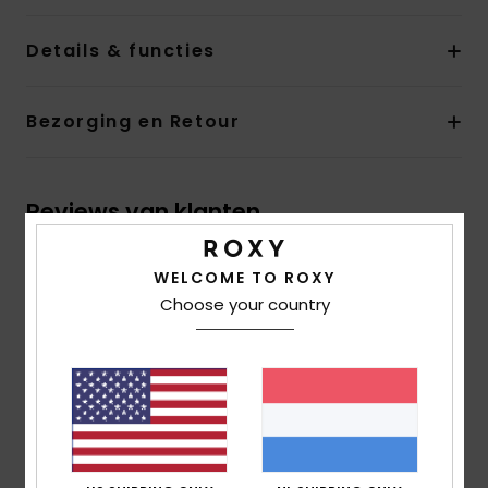
Details & functies
Bezorging en Retour
Reviews van klanten
WELCOME TO ROXY
Gemiddelde score
Choose your country
5.0
/5
gebaseerd op
1 geverifieerde beoordelingen
sinds
mei 2026
0% van onze klanten bevelen dit product aan