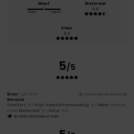
Maat
Materiaal
4.9
Te klein
Te groot
Kleur
5.0
5
/5
Brian
7. juli 2026
Geverifieerde aankoop
Because
Comfort
: 5
Prijs-kwaliteitverhouding
: 5
Maat
: Perfecte
/5
/5
maat
Materiaal
: 5
Kleur
: 5
/5
/5
Ik raad dit product aan