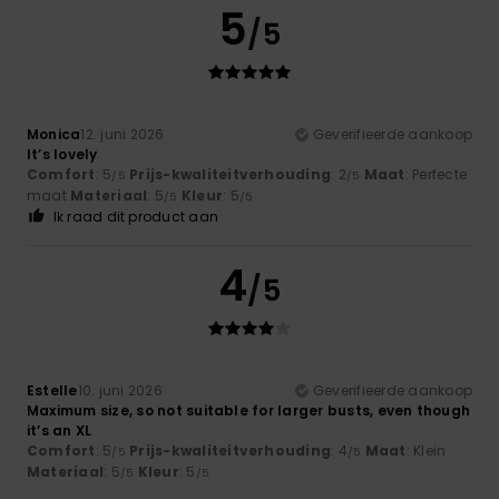
5
/5
Monica
12. juni 2026
Geverifieerde aankoop
It’s lovely
Comfort
: 5
Prijs-kwaliteitverhouding
: 2
Maat
: Perfecte
/5
/5
maat
Materiaal
: 5
Kleur
: 5
/5
/5
Ik raad dit product aan
4
/5
Estelle
10. juni 2026
Geverifieerde aankoop
Maximum size, so not suitable for larger busts, even though
it’s an XL
Comfort
: 5
Prijs-kwaliteitverhouding
: 4
Maat
: Klein
/5
/5
Materiaal
: 5
Kleur
: 5
/5
/5