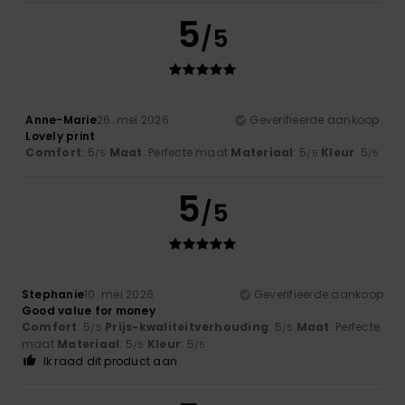
5
/5
Anne-Marie
26. mei 2026
Geverifieerde aankoop
Lovely print
Comfort
: 5
Maat
: Perfecte maat
Materiaal
: 5
Kleur
: 5
/5
/5
/5
5
/5
Stephanie
10. mei 2026
Geverifieerde aankoop
Good value for money
Comfort
: 5
Prijs-kwaliteitverhouding
: 5
Maat
: Perfecte
/5
/5
maat
Materiaal
: 5
Kleur
: 5
/5
/5
Ik raad dit product aan