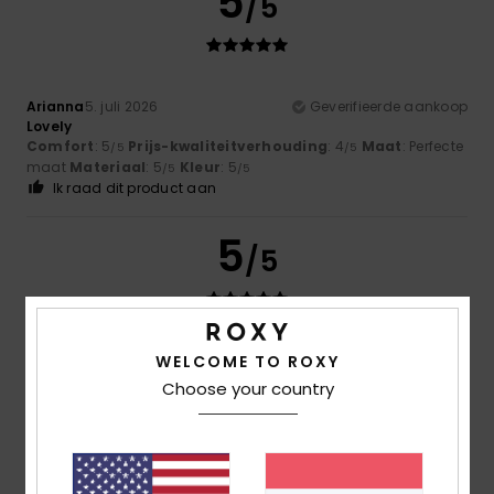
5
/5
Arianna
5. juli 2026
Geverifieerde aankoop
Lovely
Comfort
: 5
Prijs-kwaliteitverhouding
: 4
Maat
: Perfecte
/5
/5
maat
Materiaal
: 5
Kleur
: 5
/5
/5
Ik raad dit product aan
5
/5
Arianna
5. juli 2026
Geverifieerde aankoop
WELCOME TO ROXY
Reliability
Choose your country
Comfort
: 5
Prijs-kwaliteitverhouding
: 4
Maat
: Perfecte
/5
/5
maat
Materiaal
: 5
Kleur
: 5
/5
/5
Ik raad dit product aan