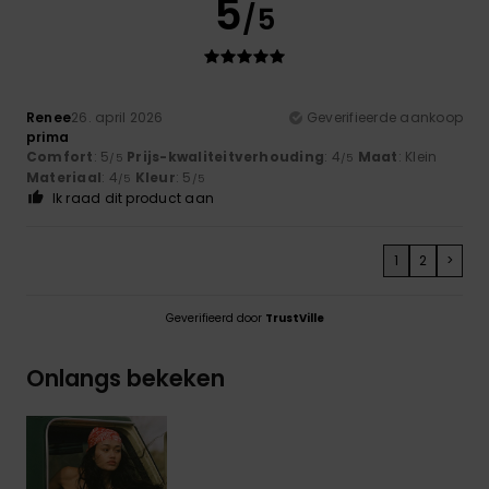
5
/5
Renee
26. april 2026
Geverifieerde aankoop
prima
Comfort
: 5
Prijs-kwaliteitverhouding
: 4
Maat
: Klein
/5
/5
Materiaal
: 4
Kleur
: 5
/5
/5
Ik raad dit product aan
1
2
>
Geverifieerd door
TrustVille
Onlangs bekeken