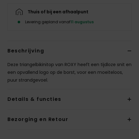
Swim
Thuis of bij een afhaalpunt
Kleding
Levering gepland vanaf
11 augustus
Accessoires
Beschrijving
Schoenen
Deze triangelbikinitop van ROXY heeft een tijdloze snit en
een opvallend logo op de borst, voor een moeiteloos,
Fitness
puur strandgevoel.
Snow
Details & functies
Bezorging en Retour