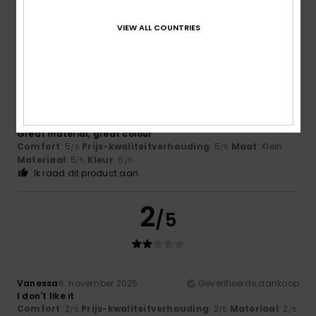
Ik raad dit product aan
VIEW ALL COUNTRIES
5
/5
Edeltraud
10. december 2025
Geverifieerde aankoop
Great material, great colour
Comfort
: 5
Prijs-kwaliteitverhouding
: 5
Maat
: Klein
/5
/5
Materiaal
: 5
Kleur
: 5
/5
/5
Ik raad dit product aan
2
/5
Vanessa
6. november 2025
Geverifieerde aankoop
I don't like it
Comfort
: 2
Prijs-kwaliteitverhouding
: 2
Materiaal
: 2
/5
/5
/5