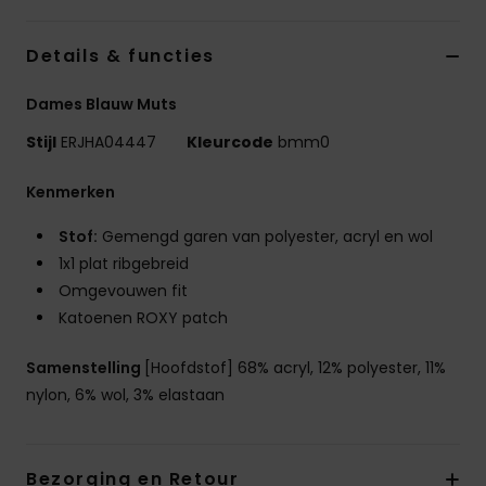
Swim
Details & functies
Kleding
Dames Blauw Muts
Accessoires
Stijl
ERJHA04447
Kleurcode
bmm0
Kenmerken
Schoenen
Stof:
Gemengd garen van polyester, acryl en wol
1x1 plat ribgebreid
Fitness
Omgevouwen fit
Katoenen ROXY patch
Snow
Samenstelling
[Hoofdstof] 68% acryl, 12% polyester, 11%
nylon, 6% wol, 3% elastaan
Bezorging en Retour