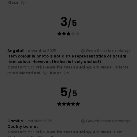
Kleur
: 2
/5
3
/5
Angela
5. november 2025
Geverifieerde aankoop
Item colour in photo is not a true representation of actual
item colour. However, the hat is lively and soft.
Comfort
: 5
Prijs-kwaliteitverhouding
: 4
Maat
: Perfecte
/5
/5
maat
Materiaal
: 5
Kleur
: 2
/5
/5
5
/5
Camille
11. oktober 2025
Geverifieerde aankoop
Quality bonnet
Comfort
: 5
Prijs-kwaliteitverhouding
: 4
Maat
: Klein
/5
/5