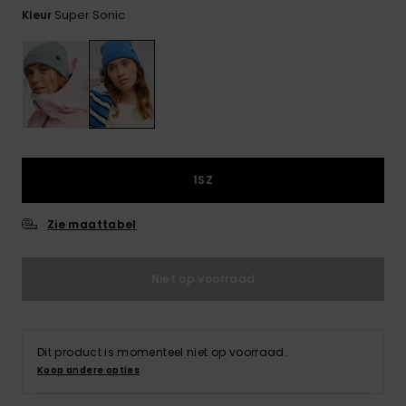
FAQ
Playsuits
Riemen &
Snowboard
Super Sonic
bekijken
Kleur
Technische
portemonne
ROXY APP
tassen
Shorts
Surf
Handschoen
VERLANGLIJST
Snow
& sjaals
Rokken
Accessoires
Schultassen
Schoolartik
Hoeden &
mutsen
1SZ
Accessoires
Zonnebrillen
Zie maattabel
Wetsuits
Niet op voorraad
Rashguards
neopreen
Dit product is momenteel niet op voorraad.
accessoires
Koop andere opties