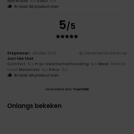
Materiaal
: 5
Kleur
: 5
/5
/5
Ik raad dit product aan
5
/5
Stephanie
6. oktober 2025
Geverifieerde aankoop
Just like that
Comfort
: 5
Prijs-kwaliteitverhouding
: 4
Maat
: Perfecte
/5
/5
maat
Materiaal
: 4
Kleur
: 5
/5
/5
Ik raad dit product aan
Geverifieerd door
TrustVille
Onlangs bekeken