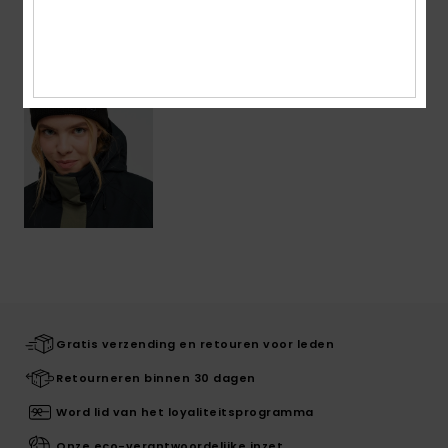
Onlangs bekeken
Gratis verzending en retouren voor leden
Retourneren binnen 30 dagen
Word lid van het loyaliteitsprogramma
Onze eco-verantwoordelijke inzet