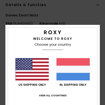
Swim
Details & functies
Dames Zwart Muts
Kleding
Stijl
ERJHA04502
Kleurcode
kvj0
Accessoires
Kenmerken
WELCOME TO ROXY
Stof:
Acryl Garen
Choose your country
Schoenen
Fit:
Met Omslag
Kenmerken:
Wafelbreisel
Fitness
Geweven Roxy-patch
Snow
Samenstelling
[Hoofdstof] 100% acryl
US SHIPPING ONLY
NL SHIPPING ONLY
Bezorging en Retour
VIEW ALL COUNTRIES