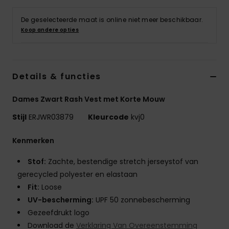
Swim
De geselecteerde maat is online niet meer beschikbaar.
Koop andere opties
Kleding
Accessoires
Details & functies
Schoenen
Dames Zwart Rash Vest met Korte Mouw
Stijl
ERJWR03879
Kleurcode
kvj0
Fitness
Kenmerken
Snow
Stof:
Zachte, bestendige stretch jerseystof van
gerecycled polyester en elastaan
Fit:
Loose
UV-bescherming:
UPF 50 zonnebescherming
Gezeefdrukt logo
Download de
Verklaring Van Overeenstemming