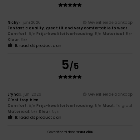
Nicky
7. juni 2026
Geverifieerde aankoop
Fantastic quality, great fit and very comfortable to wear.
Comfort
: 5
Prijs-kwaliteitverhouding
: 5
Materiaal
: 5
/5
/5
/5
Kleur
: 5
/5
Ik raad dit product aan
5
/5
Lryna
6. juni 2026
Geverifieerde aankoop
C’est trop bien
Comfort
: 5
Prijs-kwaliteitverhouding
: 5
Maat
: Te groot
/5
/5
Materiaal
: 5
Kleur
: 5
/5
/5
Ik raad dit product aan
Geverifieerd door
TrustVille