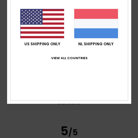
100% van onze klanten bevelen dit product aan
Comfort
5.0
Prijs-kwaliteitverhouding
US SHIPPING ONLY
NL SHIPPING ONLY
5.0
VIEW ALL COUNTRIES
Maat
Materiaal
5.0
Te klein
Te groot
Kleur
5.0
5
/5