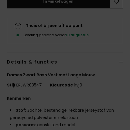
In winkelwagen
Swim
Kleding
Thuis of bij een afhaalpunt
Levering gepland vanaf
10 augustus
Accessoires
Schoenen
Details & functies
Fitness
Dames Zwart Rash Vest met Lange Mouw
Stijl
ERJWR03547
Kleurcode
kvj0
Snow
Kenmerken
Stof:
Zachte, bestendige, rekbare jerseystof van
gerecycled polyester en elastaan
pasvorm:
aansluitend model