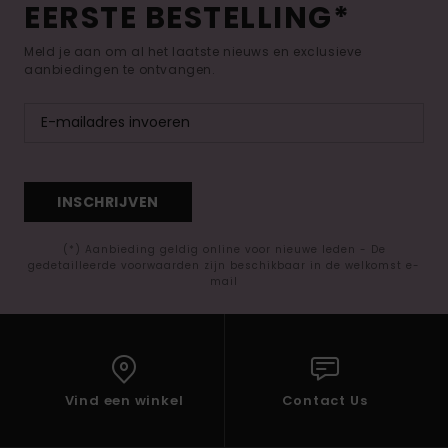
EERSTE BESTELLING*
Meld je aan om al het laatste nieuws en exclusieve
aanbiedingen te ontvangen.
INSCHRIJVEN
(*) Aanbieding geldig online voor nieuwe leden - De
gedetailleerde voorwaarden zijn beschikbaar in de welkomst e-
mail
Vind een winkel
Contact Us