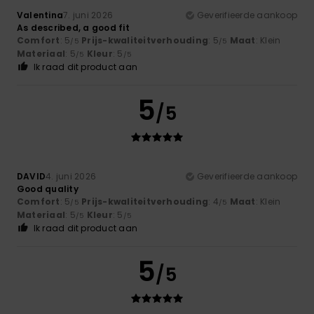
Valentina
7. juni 2026
Geverifieerde aankoop
As described, a good fit
Comfort
: 5
Prijs-kwaliteitverhouding
: 5
Maat
: Klein
/5
/5
Materiaal
: 5
Kleur
: 5
/5
/5
Ik raad dit product aan
5
/5
DAVID
4. juni 2026
Geverifieerde aankoop
Good quality
Comfort
: 5
Prijs-kwaliteitverhouding
: 4
Maat
: Klein
/5
/5
Materiaal
: 5
Kleur
: 5
/5
/5
Ik raad dit product aan
5
/5