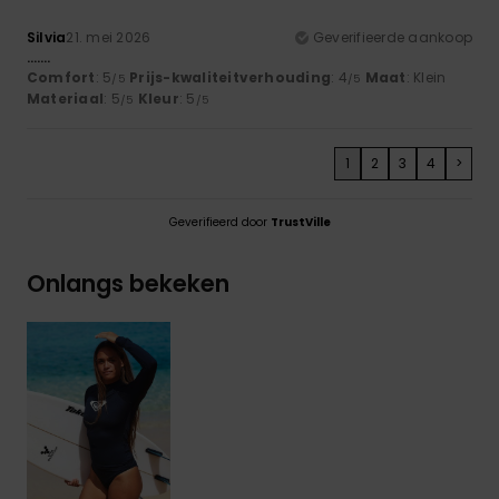
Silvia
21. mei 2026
Geverifieerde aankoop
…….
Comfort
: 5
Prijs-kwaliteitverhouding
: 4
Maat
: Klein
/5
/5
Materiaal
: 5
Kleur
: 5
/5
/5
1
2
3
4
>
Geverifieerd door
TrustVille
Onlangs bekeken