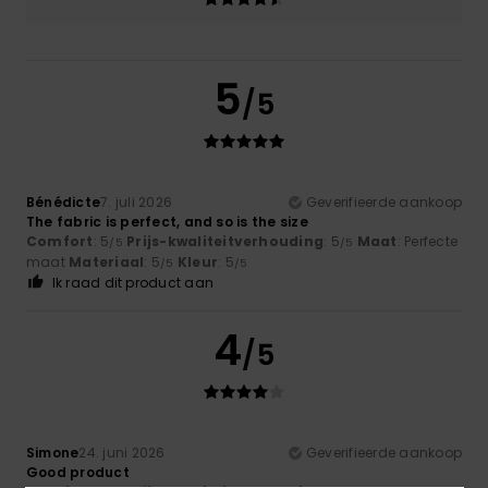
5
/5
Bénédicte
7. juli 2026
Geverifieerde aankoop
The fabric is perfect, and so is the size
Comfort
: 5
Prijs-kwaliteitverhouding
: 5
Maat
: Perfecte
/5
/5
maat
Materiaal
: 5
Kleur
: 5
/5
/5
Ik raad dit product aan
4
/5
Simone
24. juni 2026
Geverifieerde aankoop
Good product