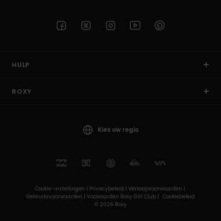
HULP
ROXY
Kies uw regio
Cookie-instellingen |
Privacybeleid |
Verkoopvoorwaarden |
Gebruiksvoorwaarden |
Voowaarden Roxy Girl Club |
Cookiebeleid
© 2026 Roxy