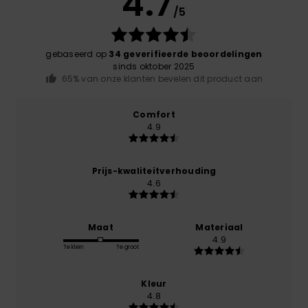
4.7
/5
gebaseerd op
34 geverifieerde beoordelingen
sinds oktober 2025
65% van onze klanten bevelen dit product aan
Comfort
4.9
Prijs-kwaliteitverhouding
4.6
Maat
Materiaal
4.9
Te klein
Te groot
Kleur
4.8