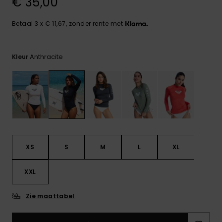
€ 35,00
FAQ
Playsuits
Riemen &
Snowboard
bekijken
Technische
portemonne
ROXY APP
tassen
Betaal 3 x € 11,67, zonder rente met
Shorts
Surf
Handschoen
VERLANGLIJST
Snow
& sjaals
Anthracite
Kleur
Rokken
Accessoires
Schultassen
Schoolartik
Hoeden &
mutsen
Accessoires
Zonnebrillen
XS
S
M
L
XL
Wetsuits
XXL
Rashguards
neopreen
Zie maattabel
accessoires