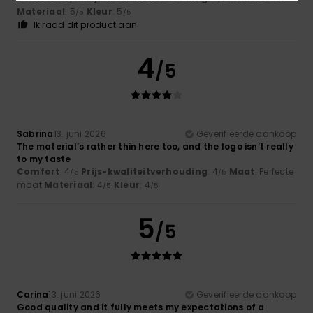
Materiaal
: 5
Kleur
: 5
/5
/5
Ik raad dit product aan
4
/5
Sabrina
13. juni 2026
Geverifieerde aankoop
The material’s rather thin here too, and the logo isn’t really
to my taste
Comfort
: 4
Prijs-kwaliteitverhouding
: 4
Maat
: Perfecte
/5
/5
maat
Materiaal
: 4
Kleur
: 4
/5
/5
5
/5
Carina
13. juni 2026
Geverifieerde aankoop
Good quality and it fully meets my expectations of a