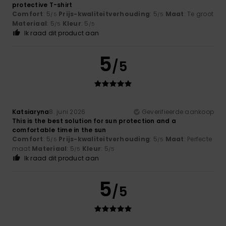
protective T-shirt
Comfort
: 5
Prijs-kwaliteitverhouding
: 5
Maat
: Te groot
/5
/5
Materiaal
: 5
Kleur
: 5
/5
/5
Ik raad dit product aan
5
/5
Katsiaryna
8. juni 2026
Geverifieerde aankoop
This is the best solution for sun protection and a
comfortable time in the sun
Comfort
: 5
Prijs-kwaliteitverhouding
: 5
Maat
: Perfecte
/5
/5
maat
Materiaal
: 5
Kleur
: 5
/5
/5
Ik raad dit product aan
5
/5