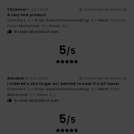
Christine
30. juni 2026
Geverifieerde aankoop
A very nice product
Comfort
: 5
Prijs-kwaliteitverhouding
: 5
Maat
: Perfecte
/5
/5
maat
Materiaal
: 5
Kleur
: 5
/5
/5
Ik raad dit product aan
5
/5
Annabel
24. juni 2026
Geverifieerde aankoop
I ordered a size larger as I wanted to wear it a bit looser.
Comfort
: 5
Prijs-kwaliteitverhouding
: 5
Maat
: Klein
/5
/5
Materiaal
: 5
Kleur
: 5
/5
/5
Ik raad dit product aan
5
/5