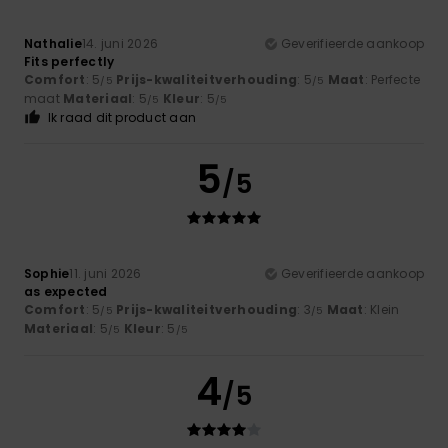
Nathalie
14. juni 2026
Geverifieerde aankoop
Fits perfectly
Comfort
: 5
Prijs-kwaliteitverhouding
: 5
Maat
: Perfecte
/5
/5
maat
Materiaal
: 5
Kleur
: 5
/5
/5
Ik raad dit product aan
5
/5
Sophie
11. juni 2026
Geverifieerde aankoop
as expected
Comfort
: 5
Prijs-kwaliteitverhouding
: 3
Maat
: Klein
/5
/5
Materiaal
: 5
Kleur
: 5
/5
/5
4
/5