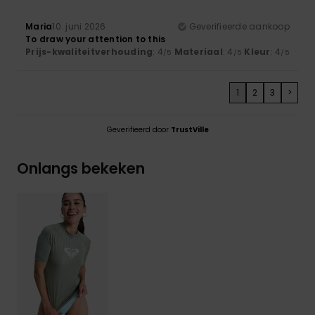
Maria
10. juni 2026
Geverifieerde aankoop
To draw your attention to this
Prijs-kwaliteitverhouding
: 4
Materiaal
: 4
Kleur
: 4
/5
/5
/5
1
2
3
>
Geverifieerd door
TrustVille
Onlangs bekeken