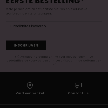
EERSTE BESTELLING*
Meld je aan om al het laatste nieuws en exclusieve
aanbiedingen te ontvangen.
INSCHRIJVEN
(*) Aanbieding geldig online voor nieuwe leden - De
gedetailleerde voorwaarden zijn beschikbaar in de welkomst e-
mail
Vind een winkel
Contact Us