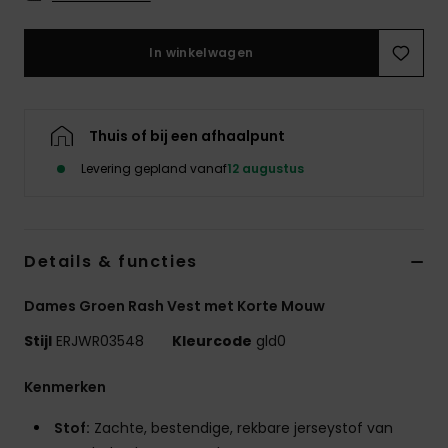
Swim
In winkelwagen
Kleding
Accessoires
Thuis of bij een afhaalpunt
Levering gepland vanaf
12 augustus
Schoenen
Fitness
Details & functies
Dames Groen Rash Vest met Korte Mouw
Snow
Stijl
ERJWR03548
Kleurcode
gld0
Kenmerken
Stof:
Zachte, bestendige, rekbare jerseystof van