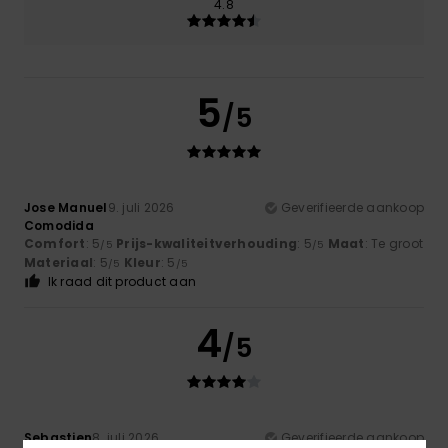
4.8
5
/5
Jose Manuel
9. juli 2026
Geverifieerde aankoop
Comodida
Comfort
: 5
Prijs-kwaliteitverhouding
: 5
Maat
: Te groot
/5
/5
Materiaal
: 5
Kleur
: 5
/5
/5
Ik raad dit product aan
4
/5
Sebastien
8. juli 2026
Geverifieerde aankoop