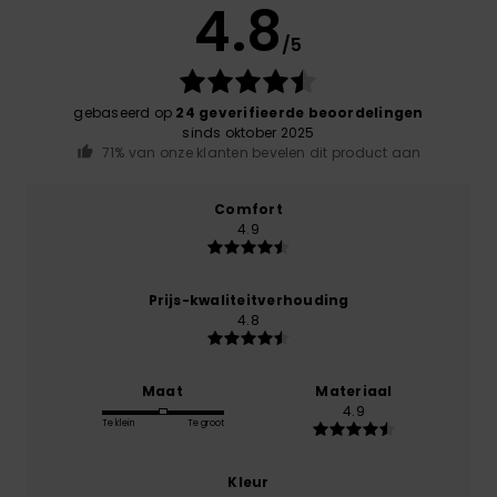
4.8
/5
gebaseerd op
24 geverifieerde beoordelingen
sinds oktober 2025
71% van onze klanten bevelen dit product aan
Comfort
4.9
Prijs-kwaliteitverhouding
4.8
Maat
Materiaal
4.9
Te klein
Te groot
Kleur