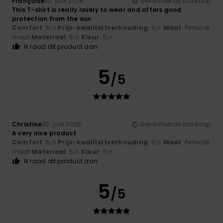
Françoise
30. juni 2026
Geverifieerde aankoop
This T-shirt is really lovely to wear and offers good
protection from the sun
Comfort
: 5
Prijs-kwaliteitverhouding
: 5
Maat
: Perfecte
/5
/5
maat
Materiaal
: 5
Kleur
: 5
/5
/5
Ik raad dit product aan
5
/5
Christine
30. juni 2026
Geverifieerde aankoop
A very nice product
Comfort
: 5
Prijs-kwaliteitverhouding
: 5
Maat
: Perfecte
/5
/5
maat
Materiaal
: 5
Kleur
: 5
/5
/5
Ik raad dit product aan
5
/5