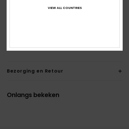
Sluiting:
Om over het hoofd aan te trekken
VIEW ALL COUNTRIES
Branding:
Zeefdruk op de voorkant
Andere kenmerken:
Bedrukte mouwen
Download de
Verklaring Van Overeenstemming
Samenstelling
[Hoofdstof] 86,00% gerecycled polyester,
14,00% elastaan
Bezorging en Retour
Onlangs bekeken