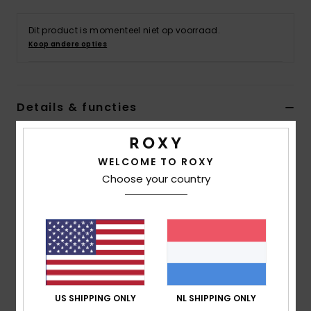
Swim
Dit product is momenteel niet op voorraad.
Koop andere opties
Kleding
Accessoires
Details & functies
Schoenen
Dames Blauw UPF 50 Surf T-Shirt met Korte Mouw
WELCOME TO ROXY
Stijl
ERJWR03823
Kleurcode
bsp0
Fitness
Choose your country
Kenmerken
Snow
Stof:
Zachte, bestendige en rekbare stof van 86%
gerecycled polyester en 14% elastaan
UV-bescherming:
UPF 50 zonnebescherming
pasvorm:
normale pasvorm
Halslijn:
Hoge kraag in buitenmateriaal
US SHIPPING ONLY
NL SHIPPING ONLY
Mouwen:
Raglanmouwen