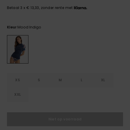
FAQ
Playsuits
Riemen &
Snowboard
bekijken
Technische
portemonne
Betaal 3 x € 13,33, zonder rente met
ROXY APP
tassen
Shorts
Surf
Handschoen
Mood Indigo
Kleur
VERLANGLIJST
Snow
& sjaals
Rokken
Accessoires
Schultassen
Schoolartik
Hoeden &
mutsen
Accessoires
Zonnebrillen
XS
S
M
L
XL
Wetsuits
XXL
Rashguards
neopreen
accessoires
Niet op voorraad