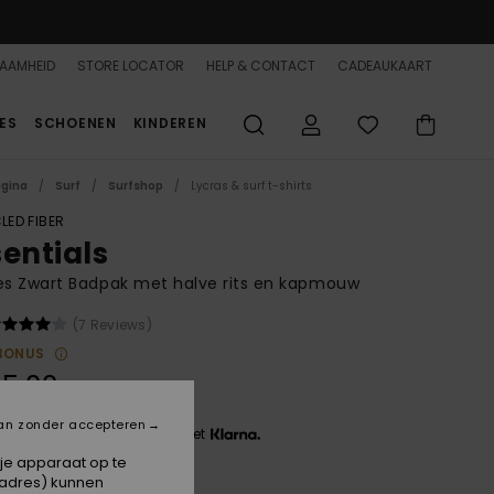
AAMHEID
STORE LOCATOR
HELP & CONTACT
CADEAUKAART
ES
SCHOENEN
KINDEREN
agina
Surf
Surfshop
Lycras & surf t-shirts
LED FIBER
sentials
s Zwart Badpak met halve rits en kapmouw
(7 Reviews)
BONUS
5,00
an zonder accepteren
 3 x € 18,33, zonder rente met
 je apparaat op te
-adres) kunnen