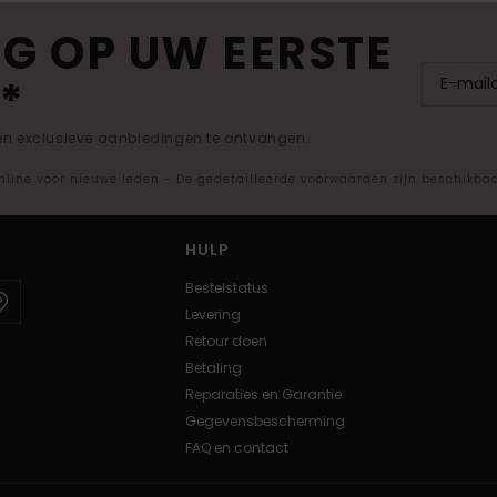
G OP UW EERSTE
*
 en exclusieve aanbiedingen te ontvangen.
nline voor nieuwe leden - De gedetailleerde voorwaarden zijn beschikba
HULP
Bestelstatus
Levering
Retour doen
Betaling
Reparaties en Garantie
Gegevensbescherming
FAQ en contact