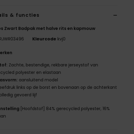
ils & functies
s Zwart Badpak met halve rits en kapmouw
RJWR03496
Kleurcode
kvj0
erken
tof:
Zachte, bestendige, rekbare jerseystof van
cycled polyester en elastaan
asvorm:
aansluitend model
eefdruk links op de borst en bovenaan op de achterkant
olledig gevoerd lijf
nstelling
[Hoofdstof] 84% gerecycled polyester, 16%
aan