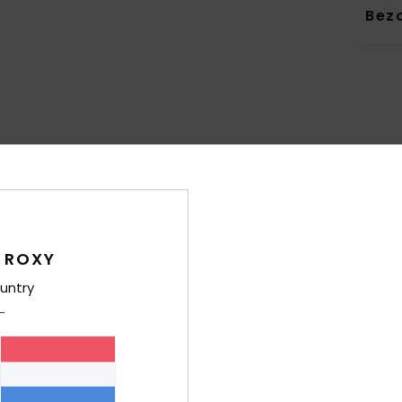
Bez
Gemiddelde score
4.4
/5
 ROXY
gebaseerd op
7 geverifieerde beoordelingen
sinds oktober 2025
untry
100% van onze klanten bevelen dit product aan
-kwaliteitverhouding
Maat
Mate
4.1
4
Te klein
Te groot