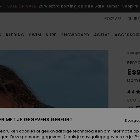
SALE ON SALE
25% extra korting op alle Sale items*
Shop Nu
ROXY APP
DUURZ
S
KLEDING
SWIM
SURF
SNOWBOARD
ACTIVE
ACCESSOIR
Startp
RECYC
Es
Dame
4.4
ECO-
€ 5
ER MET JE GEGEVENS GEBEURT
Doorga
Betaal
gebruiken cookies of gelijkwaardige technologieën om informatie op
egen. Deze persoonsgegevens (zoals je navigatiegegevens en je IP