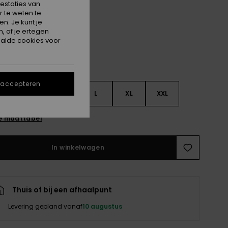
estaties van
True Black
 te weten te
n. Je kunt je
, of je ertegen
alde cookies voor
 accepteren
S
S
M
L
XL
XXL
e maattabel
In winkelwagen
Thuis of bij een afhaalpunt
Levering gepland vanaf
10 augustus