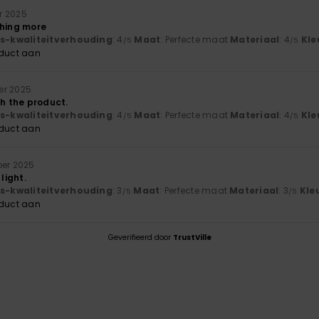
r 2025
thing more
js-kwaliteitverhouding
: 4
Maat
: Perfecte maat
Materiaal
: 4
Kle
/5
/5
oduct aan
er 2025
th the product.
js-kwaliteitverhouding
: 4
Maat
: Perfecte maat
Materiaal
: 4
Kle
/5
/5
oduct aan
ber 2025
 light.
js-kwaliteitverhouding
: 3
Maat
: Perfecte maat
Materiaal
: 3
Kle
/5
/5
oduct aan
Geverifieerd door
TrustVille