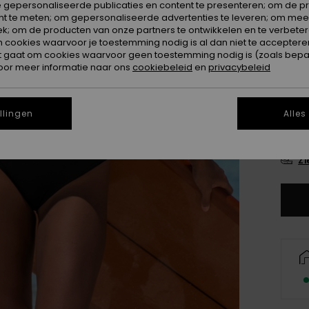
 gepersonaliseerde publicaties en content te presenteren; om de pr
Kleur
nt te meten; om gepersonaliseerde advertenties te leveren; om meer
k; om de producten van onze partners te ontwikkelen en te verbetere
ookies waarvoor je toestemming nodig is al dan niet te accepteren
t gaat om cookies waarvoor geen toestemming nodig is (zoals bepa
oor meer informatie naar ons
cookiebeleid
en
privacybeleid
llingen
Alles
X
Zi