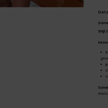
Deta
Dame
Stijl
E
Kenm
S
gere
p
Z
V
Same
elast