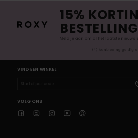
15% KORTIN
BESTELLING
Meld je aan om al het laatste nieuws
(*) Aanbieding geldig o
VIND EEN WINKEL
VOLG ONS