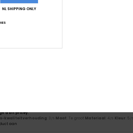
NL SHIPPING ONLY
IES
js-kwaliteitverhouding
: 5
Maat
: Klein
Materiaal
: 5
Kleur
: 5
/5
/5
/5
oduct aan
t 2026
 great fit
js-kwaliteitverhouding
: 5
Maat
: Perfecte maat
Materiaal
: 5
Kle
/5
/5
oduct aan
er 2025
js-kwaliteitverhouding
: 5
Maat
: Te groot
Materiaal
: 4
Kleur
: 4
/5
/5
/
oduct aan
r 2025
gh a bit pricey.
js-kwaliteitverhouding
: 3
Maat
: Te groot
Materiaal
: 4
Kleur
: 5
/5
/5
/
oduct aan