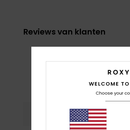
Reviews van klanten
WELCOME TO
Choose your co
Comfort
Prijs
4.7