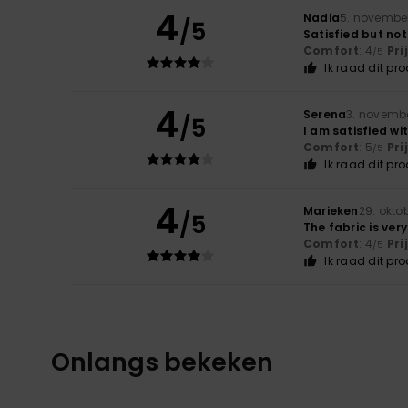
4
Nadia
5. novembe
/5
Satisfied but no
Comfort
: 4
Pri
/5
Ik raad dit pr
4
Serena
3. novemb
/5
I am satisfied wi
Comfort
: 5
Pri
/5
Ik raad dit pr
4
Marieken
29. okto
/5
The fabric is very
Comfort
: 4
Pri
/5
Ik raad dit pr
Onlangs bekeken