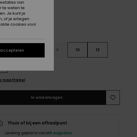
estaties van
 te weten te
n. Je kunt je
, of je ertegen
alde cookies voor
4
6
8
10
12
 accepteren
e maattabel
In winkelwagen
Thuis of bij een afhaalpunt
Levering gepland vanaf
8 augustus