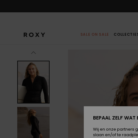
Ga
naar
Productinformatie
SALE ON SALE
COLLECTIE
BEPAAL ZELF WAT 
Wij en onze partners 
slaan en/of te raadpl