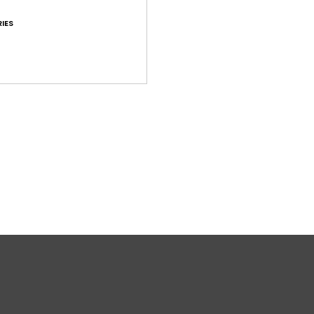
D
IES
D
van 
Same
elast
Bez