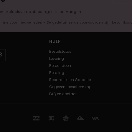
*
 en exclusieve aanbiedingen te ontvangen.
nline voor nieuwe leden - De gedetailleerde voorwaarden zijn beschikba
HULP
Bestelstatus
Levering
Retour doen
Betaling
Reparaties en Garantie
Gegevensbescherming
FAQ en contact