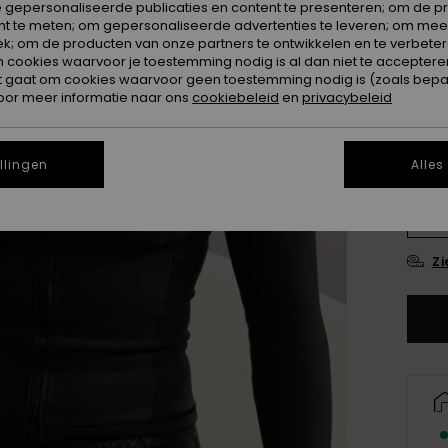
 gepersonaliseerde publicaties en content te presenteren; om de pr
nt te meten; om gepersonaliseerde advertenties te leveren; om meer
k; om de producten van onze partners te ontwikkelen en te verbetere
ookies waarvoor je toestemming nodig is al dan niet te accepteren
t gaat om cookies waarvoor geen toestemming nodig is (zoals bepa
oor meer informatie naar ons
cookiebeleid
en
privacybeleid
2
llingen
Alles
14
Zi