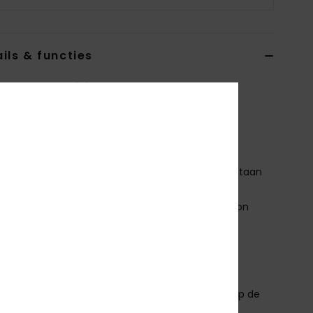
ils & functies
 Zwart Wetsuit jack
RJW803030
Kleurcode
kvj0
erken
ilieubewuste stof:
Gerecycled polyester en elastaan
co stretch-flight
hermische voering:
Gerecycled polyester en nylon
uikt voor voeringen
alslijn:
col
aden: Q-lock gestikte naden
ijm op waterbasis gebruikt voor lamineren
nstapsysteem: verticaal instapsysteem met rits op de
rkant