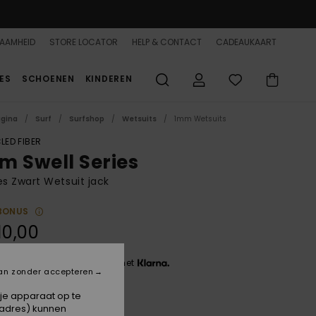
AAMHEID
STORE LOCATOR
HELP & CONTACT
CADEAUKAART
ES
SCHOENEN
KINDEREN
agina
Surf
Surfshop
Wetsuits
1mm Wetsuits
LED FIBER
m Swell Series
 Zwart Wetsuit jack
BONUS
10,00
 3 x € 36,67, zonder rente met
an zonder accepteren
 je apparaat op te
-adres) kunnen
Black