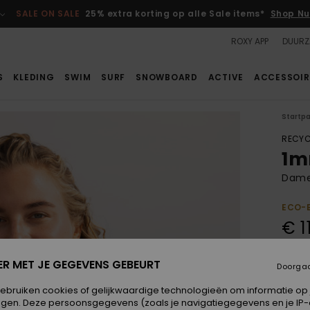
SALE ON SALE
25% extra korting op alle Sale items*
Shop Nu
ROXY APP
DUURZ
S
KLEDING
SWIM
SURF
SNOWBOARD
ACTIVE
ACCESSOIR
Startp
RECYC
1m
Dames
ECO-
€ 1
Betaal
ER MET JE GEGEVENS GEBEURT
Doorga
gebruiken cookies of gelijkwaardige technologieën om informatie op
egen. Deze persoonsgegevens (zoals je navigatiegegevens en je IP
Kleur