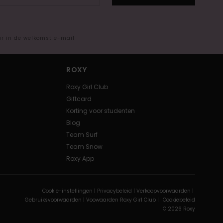
ar in de welkomst e-mail
ROXY
Roxy Girl Club
Giftcard
Korting voor studenten
Blog
Team Surf
Team Snow
Roxy App
Cookie-instellingen |
Privacybeleid |
Verkoopvoorwaarden |
Gebruiksvoorwaarden |
Voowaarden Roxy Girl Club |
Cookiebeleid
© 2026 Roxy