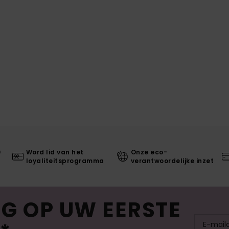
0
Word lid van het
Onze eco-
loyaliteitsprogramma
verantwoordelijke inzet
G OP UW EERSTE