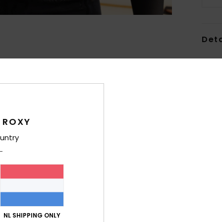
Deta
Dames
Stijl
E
Kenm
 ROXY
M
E
untry
T
gebr
H
N
L
I
NL SHIPPING ONLY
voo