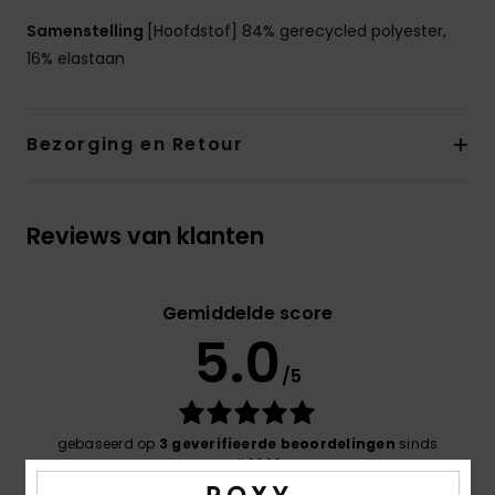
Samenstelling
[Hoofdstof] 84% gerecycled polyester,
16% elastaan
Bezorging en Retour
Reviews van klanten
Gemiddelde score
5.0
/5
gebaseerd op
3 geverifieerde beoordelingen
sinds
april 2026
67% van onze klanten bevelen dit product aan