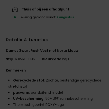
Swim
Thuis of bij een afhaalpunt
Kleding
Levering gepland vanaf
12 augustus
Accessoires
Details & functies
Schoenen
Dames Zwart Rash Vest met Korte Mouw
Stijl
ERJWR03896
Kleurcode
kvj0
Fitness
Kenmerken
Snow
Gerecyclede stof:
Zachte, bestendige gerecyclede
stretchstof
pasvorm:
aansluitend model
UV-bescherming:
50+ UPF zonnebescherming
Thermisch geprint ROXY-logo