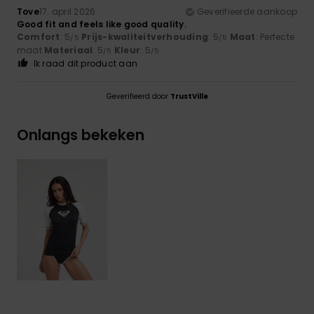
Tove
17. april 2026
Geverifieerde aankoop
Good fit and feels like good quality.
Comfort
: 5
Prijs-kwaliteitverhouding
: 5
Maat
: Perfecte
/5
/5
maat
Materiaal
: 5
Kleur
: 5
/5
/5
Ik raad dit product aan
Geverifieerd door
TrustVille
Onlangs bekeken