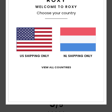
WELCOME TO ROXY
Comfort
Choose your country
5.0
Prijs-kwaliteitverhouding
5.0
Maat
Materiaal
US SHIPPING ONLY
NL SHIPPING ONLY
5.0
Te klein
Te groot
VIEW ALL COUNTRIES
Kleur
5.0
5
/5