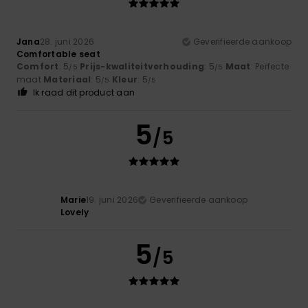
Jana
28. juni 2026
Geverifieerde aankoop
Comfortable seat
Comfort
: 5
Prijs-kwaliteitverhouding
: 5
Maat
: Perfecte
/5
/5
maat
Materiaal
: 5
Kleur
: 5
/5
/5
Ik raad dit product aan
5
/5
Marie
19. juni 2026
Geverifieerde aankoop
Lovely
5
/5