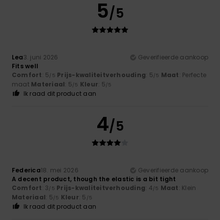
5
/5
Lea
3. juni 2026
Geverifieerde aankoop
Fits well
Comfort
: 5
Prijs-kwaliteitverhouding
: 5
Maat
: Perfecte
/5
/5
maat
Materiaal
: 5
Kleur
: 5
/5
/5
Ik raad dit product aan
4
/5
Federica
18. mei 2026
Geverifieerde aankoop
A decent product, though the elastic is a bit tight
Comfort
: 3
Prijs-kwaliteitverhouding
: 4
Maat
: Klein
/5
/5
Materiaal
: 5
Kleur
: 5
/5
/5
Ik raad dit product aan