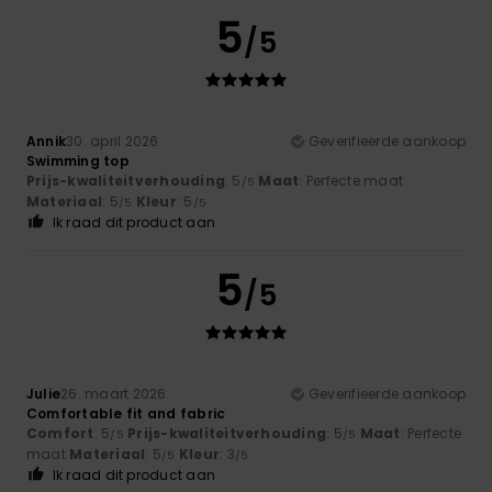
5
/5
Annik
30. april 2026
Geverifieerde aankoop
Swimming top
Prijs-kwaliteitverhouding
: 5
Maat
: Perfecte maat
/5
Materiaal
: 5
Kleur
: 5
/5
/5
Ik raad dit product aan
5
/5
Julie
26. maart 2026
Geverifieerde aankoop
Comfortable fit and fabric
Comfort
: 5
Prijs-kwaliteitverhouding
: 5
Maat
: Perfecte
/5
/5
maat
Materiaal
: 5
Kleur
: 3
/5
/5
Ik raad dit product aan