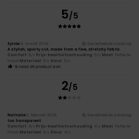
5
/5
Sylvie
14. maart 2026
Geverifieerde aankoop
A stylish, sporty cut, made from a fine, stretchy fabric.
Comfort
: 5
Prijs-kwaliteitverhouding
: 5
Maat
: Perfecte
/5
/5
maat
Materiaal
: 5
Kleur
: 5
/5
/5
Ik raad dit product aan
2
/5
Nathalie
12. februari 2026
Geverifieerde aankoop
too transparent
Comfort
: 4
Prijs-kwaliteitverhouding
: 4
Maat
: Perfecte
/5
/5
maat
Materiaal
: 5
Kleur
: 4
/5
/5