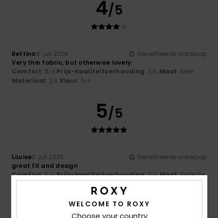
4
/5
Bettina
9. juli 2026
Geverifieerde aankoop
Very thin fabric, but otherwise lovely.
Comfort
: 5
Prijs-kwaliteitverhouding
: 3
Maat
: Klein
/5
/5
Materiaal
: 2
Kleur
: 5
/5
/5
5
/5
Louise
2. juli 2026
Geverifieerde aankoop
great fit and design
Comfort
: 5
Prijs-kwaliteitverhouding
: 5
Maat
: Perfecte
/5
/5
maat
Materiaal
: 5
Kleur
: 5
/5
/5
Ik raad dit product aan
WELCOME TO ROXY
Choose your country