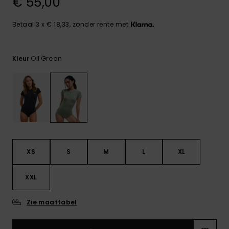
€ 55,00
FAQ
Playsuits
Riemen &
Snowboard
bekijken
Technische
portemonne
ROXY APP
tassen
Betaal 3 x € 18,33, zonder rente met
Shorts
Surf
Handschoen
VERLANGLIJST
Snow
& sjaals
Oil Green
Kleur
Rokken
Accessoires
Schultassen
Schoolartik
Hoeden &
mutsen
Accessoires
Zonnebrillen
XS
S
M
L
XL
Wetsuits
XXL
Rashguards
neopreen
Zie maattabel
accessoires