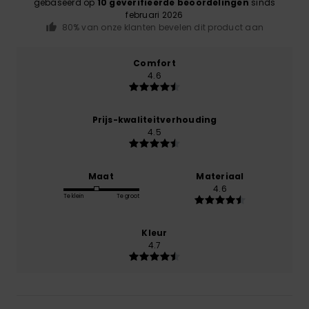
gebaseerd op
10 geverifieerde beoordelingen
sinds
februari 2026
80% van onze klanten bevelen dit product aan
Comfort
4.6
Prijs-kwaliteitverhouding
4.5
Maat
Materiaal
4.6
Te klein
Te groot
Kleur
4.7