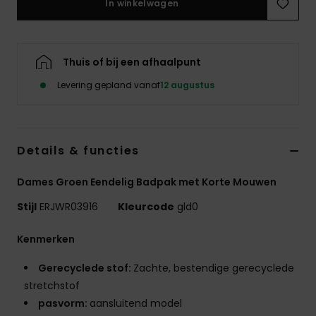
In winkelwagen
Swim
Kleding
Thuis of bij een afhaalpunt
Levering gepland vanaf
12 augustus
Accessoires
Schoenen
Details & functies
Fitness
Dames Groen Eendelig Badpak met Korte Mouwen
Stijl
ERJWR03916
Kleurcode
gld0
Snow
Kenmerken
Gerecyclede stof:
Zachte, bestendige gerecyclede
stretchstof
pasvorm:
aansluitend model