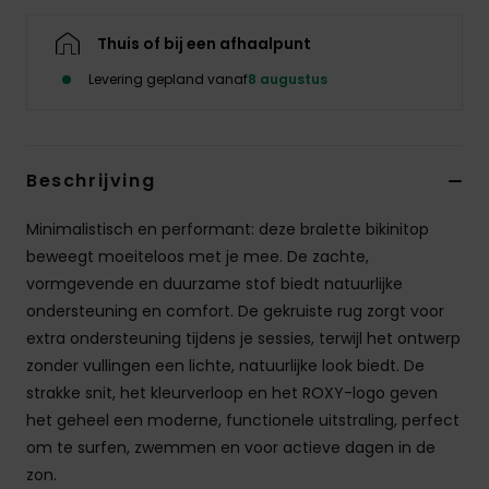
Swim
Thuis of bij een afhaalpunt
Kleding
Levering gepland vanaf
8 augustus
Accessoires
Beschrijving
Schoenen
Minimalistisch en performant: deze bralette bikinitop
beweegt moeiteloos met je mee. De zachte,
Fitness
vormgevende en duurzame stof biedt natuurlijke
ondersteuning en comfort. De gekruiste rug zorgt voor
Snow
extra ondersteuning tijdens je sessies, terwijl het ontwerp
zonder vullingen een lichte, natuurlijke look biedt. De
strakke snit, het kleurverloop en het ROXY-logo geven
het geheel een moderne, functionele uitstraling, perfect
om te surfen, zwemmen en voor actieve dagen in de
zon.