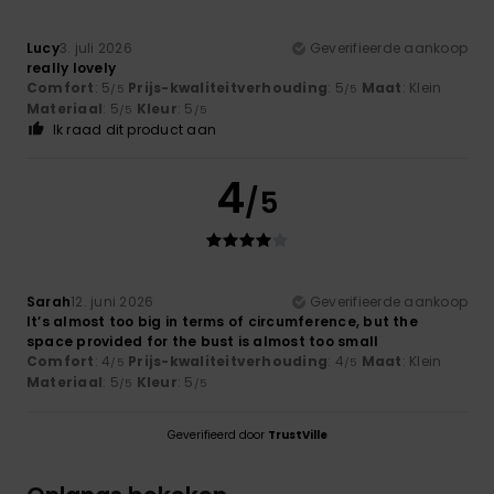
Lucy
3. juli 2026
Geverifieerde aankoop
really lovely
Comfort
: 5
Prijs-kwaliteitverhouding
: 5
Maat
: Klein
/5
/5
Materiaal
: 5
Kleur
: 5
/5
/5
Ik raad dit product aan
4
/5
Sarah
12. juni 2026
Geverifieerde aankoop
It’s almost too big in terms of circumference, but the
space provided for the bust is almost too small
Comfort
: 4
Prijs-kwaliteitverhouding
: 4
Maat
: Klein
/5
/5
Materiaal
: 5
Kleur
: 5
/5
/5
Geverifieerd door
TrustVille