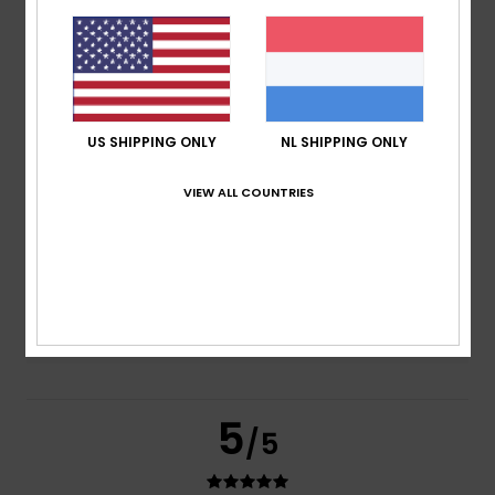
Comfort
4.5
Prijs-kwaliteitverhouding
4.5
US SHIPPING ONLY
NL SHIPPING ONLY
VIEW ALL COUNTRIES
Maat
Materiaal
5.0
Te klein
Te groot
Kleur
5.0
5
/5