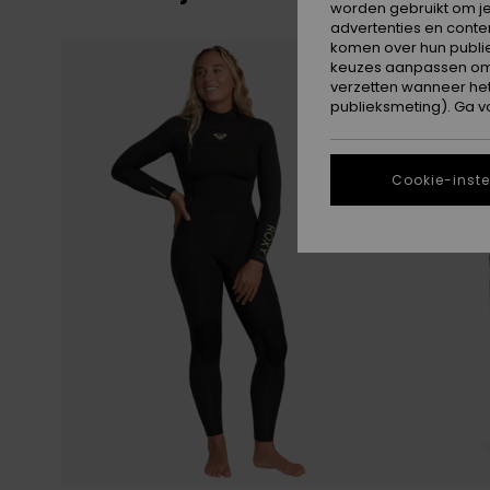
worden gebruikt om je
advertenties en conte
Overslaan
Ga
komen over hun publie
naar
naar
keuzes aanpassen om c
zoekfiltercriteria
sorteren
op
verzetten wanneer he
publieksmeting). Ga v
Cookie-inste