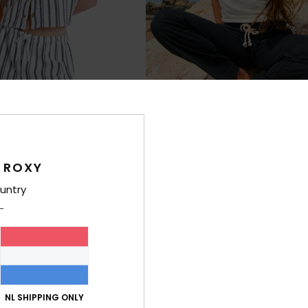
6
 ROXY
irit
Oceanside
untry
stische Short
Dames Zwart Wijd uitlopende broek
€ 40,00
25% EXTRA
NL SHIPPING ONLY