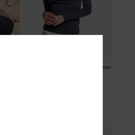
5
RECYCLED FIBER
Whole Hearted
Dames Blauw Rash Vest met Lange Mouw
€ 35,00