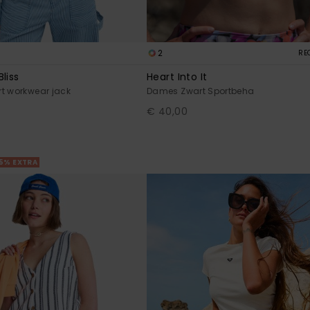
2
RE
liss
Heart Into It
t workwear jack
Dames Zwart Sportbeha
€ 40,00
25% EXTRA