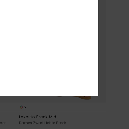
5
Lekeitio Break Mid
jpen
Dames Zwart Lichte Broek