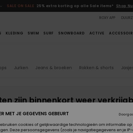
SALE ON SALE
25% extra korting op alle Sale items*
Shop Nu
ROXY APP
DUURZ
S
KLEDING
SWIM
SURF
SNOWBOARD
ACTIVE
ACCESSOIR
tops
Jurken
Jeans & broeken
Rokken & shorts
Jasje
cten zijn binnenkort weer verkrijg
ER MET JE GEGEVENS GEBEURT
Doorga
gebruiken cookies of gelijkwaardige technologieën om informatie op
k
egen. Deze persoonsgegevens (zoals je navigatiegegevens en je IP