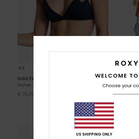
2
RECYCLED FIBER
1
WELCOME TO
Solid Essentials Fixed Tri
Sunkissed Sp
Dames Zwart Triangel bikinitop
Choose your co
Dames Wit Ela
€ 25,00
55%
€ 45,00
€ 20,25
SALE
SALE ON SALE 
US SHIPPING ONLY