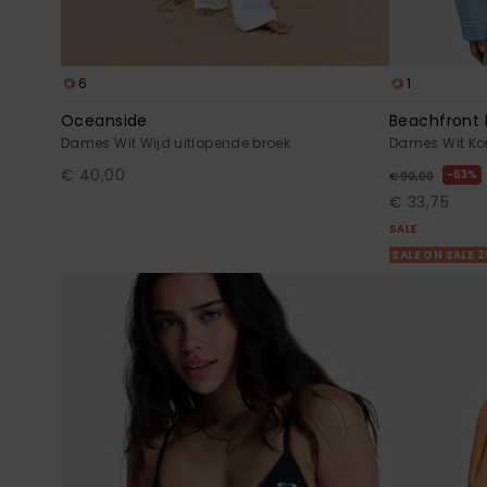
6
1
Oceanside
Beachfront B
Dames Wit Wijd uitlopende broek
Dames Wit Kor
€ 40,00
63%
€ 90,00
€ 33,75
SALE
SALE ON SALE 