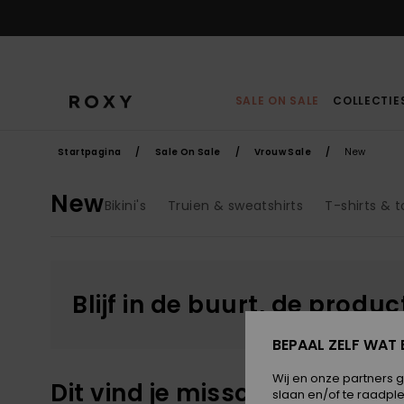
Overslaan
naar
producten
raster
selectie
SALE ON SALE
COLLECTIE
Startpagina
Sale On Sale
Vrouw Sale
New
New
Bikini's
Truien & sweatshirts
T-shirts & 
Blijf in de buurt, de produ
BEPAAL ZELF WAT 
Wij en onze partners 
Dit vind je misschien ook leu
slaan en/of te raadpl