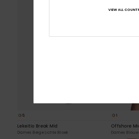
VIEW ALL COUNTR
5
1
Lekeitio Break Mid
Offshore Mi
Dames Beige Lichte Broek
Dames Blauw 