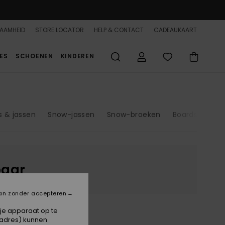
AAMHEID
STORE LOCATOR
HELP & CONTACT
CADEAUKAART
ES
SCHOENEN
KINDEREN
s & jassen
Snow-jassen
Snow-broeken
Boardshorts
baar
an zonder accepteren
 je apparaat op te
-adres) kunnen