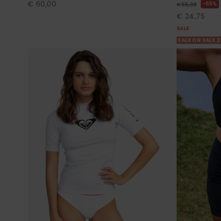
€ 60,00
55%
€ 55,00
€ 24,75
SALE
SALE ON SALE 