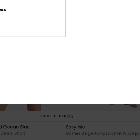
IES
2
RECYCLED FIBER
d Ocean Blue
Easy Isle
Denim Short
Dames Beige Jumpsuit met Wijde pi