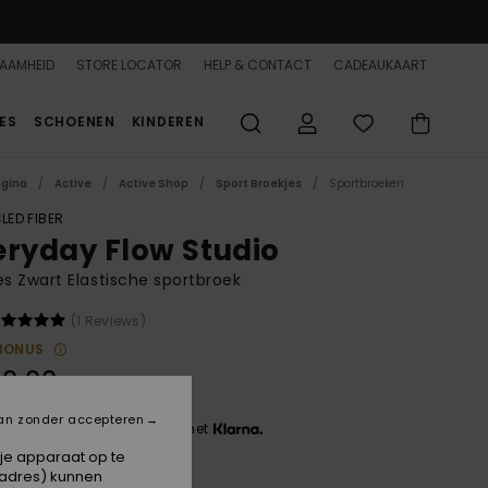
AAMHEID
STORE LOCATOR
HELP & CONTACT
CADEAUKAART
ES
SCHOENEN
KINDEREN
agina
Active
Active Shop
Sport Broekjes
Sportbroeken
LED FIBER
eryday Flow Studio
 Zwart Elastische sportbroek
(1 Reviews)
BONUS
0,00
an zonder accepteren
 3 x € 20,00, zonder rente met
 je apparaat op te
-adres) kunnen