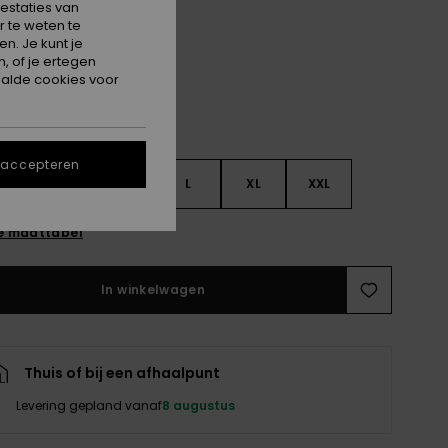
estaties van
Anthracite
 te weten te
n. Je kunt je
, of je ertegen
alde cookies voor
 accepteren
S
S
M
L
XL
XXL
e maattabel
In winkelwagen
Thuis of bij een afhaalpunt
Levering gepland vanaf
8 augustus