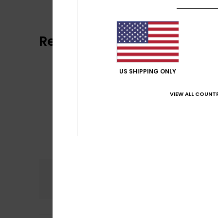
Reviews van klanten
US SHIPPING ONLY
VIEW ALL COUNTR
Comfort
Prijs
5.0