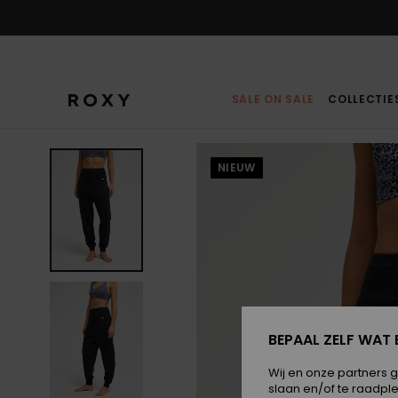
Ga
naar
Productinformatie
SALE ON SALE
COLLECTIE
NIEUW
BEPAAL ZELF WAT 
Wij en onze partners 
slaan en/of te raadpl