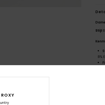
Deta
Dames
Stijl
E
Kenm
S
8% E
F
K
Same
elast
 ROXY
untry
Bez