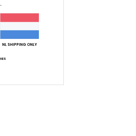
NL SHIPPING ONLY
Gemiddelde score
5.0
IES
/5
gebaseerd op
1 geverifieerde beoordelingen
sinds juni 2026
100% van onze klanten bevelen dit product aan
-kwaliteitverhouding
Maat
Mate
5.0
5
Te klein
Te groot