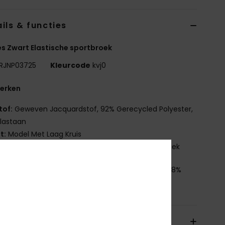
ils & functies
 Zwart Elastische sportbroek
RJNP03725
Kleurcode
kvj0
erken
tof:
Geweven Jacquardstof, 92% Gerecycled Polyester,
lastaan
it:
Model Met Laag Kruis
enmerken:
Brede Tailleband Met Ingesloten Elastiek
nstelling
[Hoofdstof] 92% gerecycled polyester, 8%
aan
orging en Retour