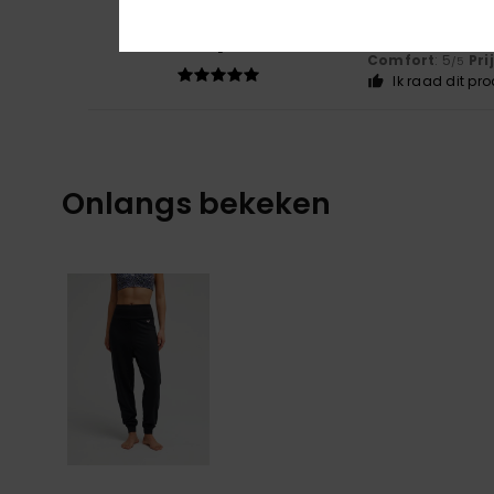
5
Fanny
22. juni 202
/5
as expected
Comfort
: 5
Pri
/5
Ik raad dit pr
Onlangs bekeken