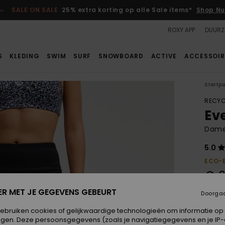
SALE ON SALE
25% extra korting op alle Sale items*
Shop Nu
ROXY APP
DUURZ
S
KLEDING
SWIM
SURF
SNOWBOARD
ACTIVE
ACCESSOIR
Startp
RECYC
Ev
Dames
5.0
ECO-
€ 6
ER MET JE GEGEVENS GEBEURT
Doorga
Betaal
gebruiken cookies of gelijkwaardige technologieën om informatie op
egen. Deze persoonsgegevens (zoals je navigatiegegevens en je IP