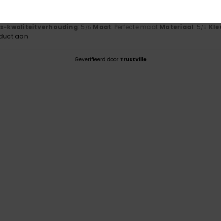
6
js-kwaliteitverhouding
: 5
Maat
: Perfecte maat
Materiaal
: 5
Kle
/5
/5
oduct aan
Geverifieerd door
TrustVille