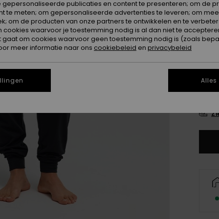
 gepersonaliseerde publicaties en content te presenteren; om de pr
Kleur
nt te meten; om gepersonaliseerde advertenties te leveren; om meer
k; om de producten van onze partners te ontwikkelen en te verbetere
ookies waarvoor je toestemming nodig is al dan niet te accepteren
t gaat om cookies waarvoor geen toestemming nodig is (zoals bepa
oor meer informatie naar ons
cookiebeleid
en
privacybeleid
llingen
Alles
X
Zi